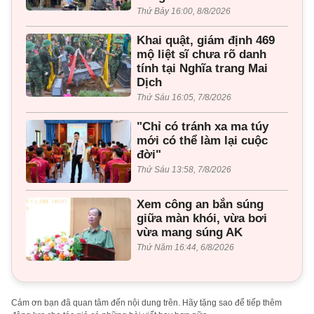
Thứ Bảy 16:00, 8/8/2026
Khai quật, giám định 469
mộ liệt sĩ chưa rõ danh
tính tại Nghĩa trang Mai
Dịch
Thứ Sáu 16:05, 7/8/2026
"Chỉ có tránh xa ma túy
mới có thể làm lại cuộc
đời"
Thứ Sáu 13:58, 7/8/2026
Xem công an bắn súng
giữa màn khói, vừa bơi
vừa mang súng AK
Thứ Năm 16:44, 6/8/2026
Cảm ơn bạn đã quan tâm đến nội dung trên. Hãy tặng sao để tiếp thêm