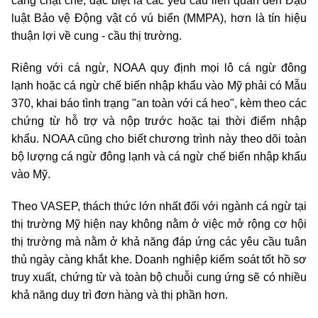
càng chặt chẽ, đặc biệt là các yêu cầu liên quan đến Đạo
luật Bảo vệ Động vật có vú biển (MMPA), hơn là tín hiệu
thuận lợi về cung - cầu thị trường.
Riêng với cá ngừ, NOAA quy định mọi lô cá ngừ đông
lạnh hoặc cá ngừ chế biến nhập khẩu vào Mỹ phải có Mẫu
370, khai báo tình trạng "an toàn với cá heo", kèm theo các
chứng từ hỗ trợ và nộp trước hoặc tại thời điểm nhập
khẩu. NOAA cũng cho biết chương trình này theo dõi toàn
bộ lượng cá ngừ đông lạnh và cá ngừ chế biến nhập khẩu
vào Mỹ.
Theo VASEP, thách thức lớn nhất đối với ngành cá ngừ tại
thị trường Mỹ hiện nay không nằm ở việc mở rộng cơ hội
thị trường mà nằm ở khả năng đáp ứng các yêu cầu tuân
thủ ngày càng khắt khe. Doanh nghiệp kiểm soát tốt hồ sơ
truy xuất, chứng từ và toàn bộ chuỗi cung ứng sẽ có nhiều
khả năng duy trì đơn hàng và thị phần hơn.