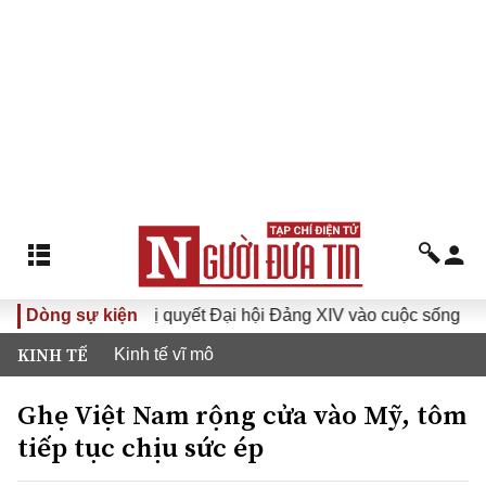
Dòng sự kiện
Đưa Nghị quyết Đại hội Đảng XIV vào cuộc sống
Hướn
KINH TẾ
Kinh tế vĩ mô
Ghẹ Việt Nam rộng cửa vào Mỹ, tôm
tiếp tục chịu sức ép