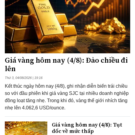
Giá vàng hôm nay (4/8): Đảo chiều đi
lên
Thứ 3, 04/08/2026 | 19:16
Kết thúc ngày hôm nay (4/8), ghi nhận diễn biến trái chiều
so với đầu phiên khi giá vàng SJC tại nhiều doanh nghiệp
đồng loạt tăng nhẹ. Trong khi đó, vàng thế giới nhích tăng
nhẹ lên 4.062,6 USD/ounce.
Giá vàng hôm nay (4/8): Tụt
dốc về mức thấp