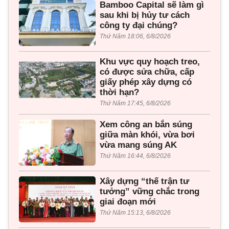
Bamboo Capital sẽ làm gì
sau khi bị hủy tư cách
công ty đại chúng?
Thứ Năm 18:06, 6/8/2026
Khu vực quy hoạch treo,
có được sửa chữa, cấp
giấy phép xây dựng có
thời hạn?
Thứ Năm 17:45, 6/8/2026
Xem công an bắn súng
giữa màn khói, vừa bơi
vừa mang súng AK
Thứ Năm 16:44, 6/8/2026
Xây dựng “thế trận tư
tưởng” vững chắc trong
giai đoạn mới
Thứ Năm 15:13, 6/8/2026