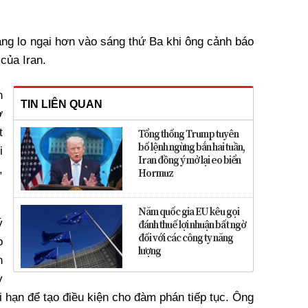
áng lo ngại hơn vào sáng thứ Ba khi ông cảnh báo
của Iran.
n
TIN LIÊN QUAN
ờ
t
Tổng thống Trump tuyên
bố lệnh ngừng bắn hai tuần,
i
Iran đồng ý mở lại eo biển
,
Hormuz
Năm quốc gia EU kêu gọi
ý
đánh thuế lợi nhuận bất ngờ
đối với các công ty năng
o
lượng
n
y
i hạn để tạo điều kiện cho đàm phán tiếp tục. Ông