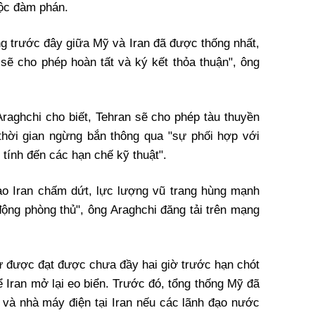
uộc đàm phán.
ng trước đây giữa Mỹ và Iran đã được thống nhất,
 sẽ cho phép hoàn tất và ký kết thỏa thuận", ông
raghchi cho biết, Tehran sẽ cho phép tàu thuyền
g thời gian ngừng bắn thông qua "sự phối hợp với
 tính đến các hạn chế kỹ thuật".
o Iran chấm dứt, lực lượng vũ trang hùng mạnh
động phòng thủ", ông Araghchi đăng tải trên mạng
 được đạt được chưa đầy hai giờ trước hạn chót
 Iran mở lại eo biển. Trước đó, tổng thống Mỹ đã
và nhà máy điện tại Iran nếu các lãnh đạo nước