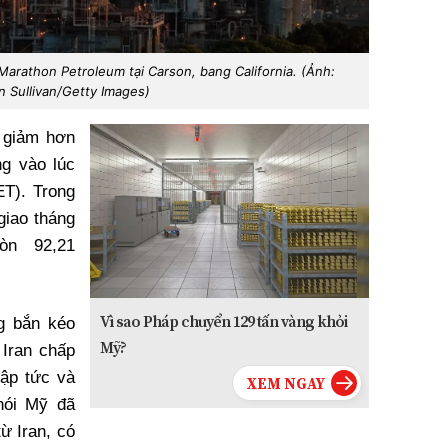
arathon Petroleum tại Carson, bang California. (Ảnh:
n Sullivan/Getty Images)
 giảm hơn
g vào lúc
T). Trong
giao tháng
òn 92,21
Vì sao Pháp chuyển 129 tấn vàng khỏi
g bắn kéo
Mỹ?
 Iran chấp
ập tức và
nói Mỹ đã
ừ Iran, có