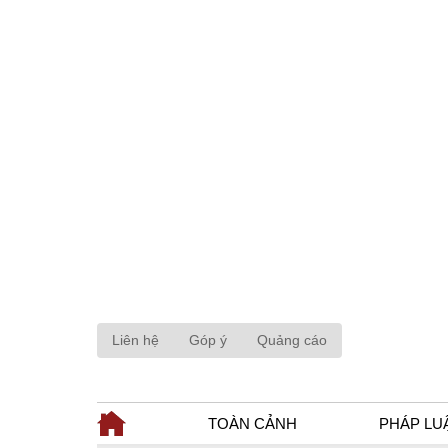
Liên hệ
Góp ý
Quảng cáo
TOÀN CẢNH
PHÁP LU