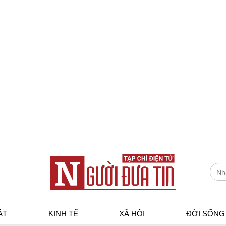
ẬT
KINH TẾ
XÃ HỘI
ĐỜI SỐNG