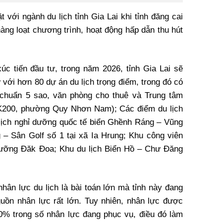
 với ngành du lịch tỉnh Gia Lai khi tỉnh đăng cai
àng loạt chương trình, hoạt động hấp dẫn thu hút
xúc tiến đầu tư, trong năm 2026, tỉnh Gia Lai sẽ
với hơn 80 dự án du lịch trọng điểm, trong đó có
 chuẩn 5 sao, văn phòng cho thuê và Trung tâm
 K200, phường Quy Nhơn Nam); Các điểm du lịch
 lịch nghỉ dưỡng quốc tế biển Ghềnh Ráng – Vũng
– Sân Golf số 1 tại xã Ia Hrung; Khu công viên
hỉ dưỡng Đăk Đoa; Khu du lịch Biển Hồ – Chư Đăng
hân lực du lịch là bài toán lớn mà tỉnh này đang
nguồn nhân lực rất lớn. Tuy nhiên, nhân lực được
0% trong số nhân lực đang phục vụ, điều đó làm