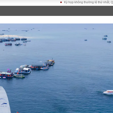
Kỳ họp không thường lệ thứ nhất, Quốc hội kh
LUẬT
KINH TẾ
XÃ HỘI
ảy pháp
Bất động sản
Dân sinh
Tài chính - Ngân
Giáo dục
luật gia
hàng
Văn hoá
ều tra
Kinh tế vĩ mô
Môi trườn
i công dân
Hồ sơ doanh
Giao thông
nghiệp
- Hình sự
Xu hướng thị
trường
Tiêu dùng và dư
luận
Công nghệ
US