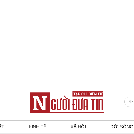
ẬT
KINH TẾ
XÃ HỘI
ĐỜI SỐNG