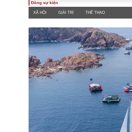
Dòng sự kiện
XÃ HỘI
GIẢI TRÍ
THỂ THAO
TOÀN CẢNH
PHÁP 
Tiêu điểm
Dòng ch
luật
Chính sách
Góc nhìn 
Sự kiện
Hồ sơ đi
Đối thoại
Tiếng nó
Thế giới
An ninh 
ĐA CHIỀU
INFOC
Quan điểm