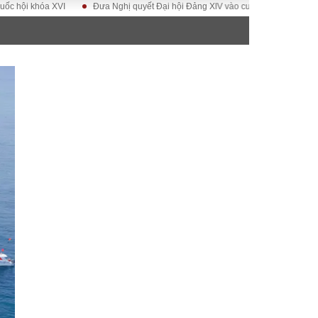
óa XVI
Đưa Nghị quyết Đại hội Đảng XIV vào cuộc sống
Hướng tới Đại
ĐỜI SỐNG
Gia đình
Sức khỏe
Cần biết
g
Cộng đồng mạng
 – Đô thị