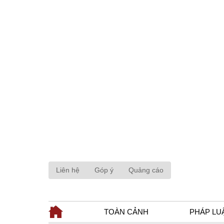
Liên hệ
Góp ý
Quảng cáo
TOÀN CẢNH
PHÁP LU