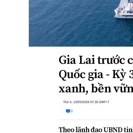
Xi nhan Trái Phải
Bạn đọc viết
Gia Lai trước 
Quốc gia - Kỳ 
xanh, bền vữ
Thứ 4, 13/05/2026 07:30 GMT+7
0
Theo lãnh đạo UBND tỉnh