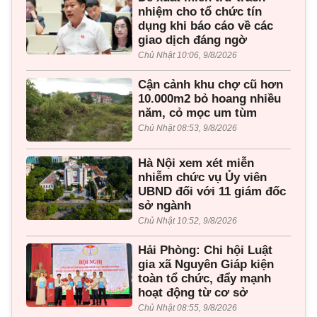
nhiệm cho tổ chức tín
dụng khi báo cáo về các
giao dịch đáng ngờ
Chủ Nhật 10:06, 9/8/2026
Cận cảnh khu chợ cũ hơn
10.000m2 bỏ hoang nhiều
năm, cỏ mọc um tùm
Chủ Nhật 08:53, 9/8/2026
Hà Nội xem xét miễn
nhiễm chức vụ Ủy viên
UBND đối với 11 giám đốc
sở ngành
Chủ Nhật 10:52, 9/8/2026
Hải Phòng: Chi hội Luật
gia xã Nguyên Giáp kiện
toàn tổ chức, đẩy mạnh
hoạt động từ cơ sở
Chủ Nhật 08:55, 9/8/2026