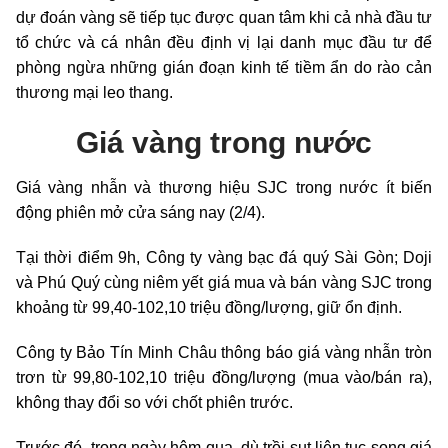
dự đoán vàng sẽ tiếp tục được quan tâm khi cả nhà đầu tư
tổ chức và cá nhân đều định vị lại danh mục đầu tư để
phòng ngừa những gián đoạn kinh tế tiềm ẩn do rào cản
thương mại leo thang.
Giá vàng trong nước
Giá vàng nhẫn và thương hiệu SJC trong nước ít biến
động phiên mở cửa sáng nay (2/4).
Tại thời điểm 9h, Công ty vàng bạc đá quý Sài Gòn; Doji
và Phú Quý cùng niêm yết giá mua và bán vàng SJC trong
khoảng từ 99,40-102,10 triệu đồng/lượng, giữ ổn định.
Công ty Bảo Tín Minh Châu thông báo giá vàng nhẫn tròn
trơn từ 99,80-102,10 triệu đồng/lượng (mua vào/bán ra),
không thay đổi so với chốt phiên trước.
Trước đó, trong ngày hôm qua, dù trồi sụt liên tục song giá