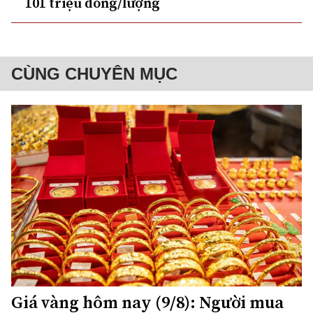
101 triệu đồng/lượng
CÙNG CHUYÊN MỤC
Giá vàng hôm nay (9/8): Người mua