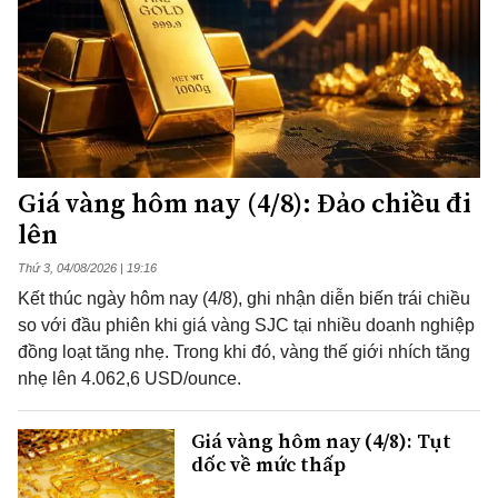
Giá vàng hôm nay (4/8): Đảo chiều đi
lên
Thứ 3, 04/08/2026 | 19:16
Kết thúc ngày hôm nay (4/8), ghi nhận diễn biến trái chiều
so với đầu phiên khi giá vàng SJC tại nhiều doanh nghiệp
đồng loạt tăng nhẹ. Trong khi đó, vàng thế giới nhích tăng
nhẹ lên 4.062,6 USD/ounce.
Giá vàng hôm nay (4/8): Tụt
dốc về mức thấp