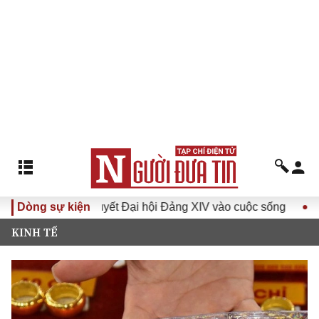
Đưa Nghị quyết Đại hội Đảng XIV vào cuộc sống
Dòng sự kiện
Hướng tớ
KINH TẾ