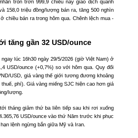
nhẫn tròn trơn 999,9 chiều nay giao dịch quanh
và 158,0 triệu đồng/lượng bán ra, tăng 500 nghìn
ở chiều bán ra trong hôm qua. Chênh lệch mua -
iới tăng gần 32 USD/ounce
ao ngay lúc 16h30 ngày 29/5/2026 (giờ Việt Nam) ở
1,4 USD/ounce (+0,7%) so với hôm qua. Quy đổi
 VND/USD, giá vàng thế giới tương đương khoảng
h thuế, phí). Giá vàng miếng SJC hiện cao hơn giá
ồng/lượng.
ới tháng giảm thứ ba liên tiếp sau khi rơi xuống
à 4.365,76 USD/ounce vào thứ Năm trước khi phục
a hạn lệnh ngừng bắn giữa Mỹ và Iran.