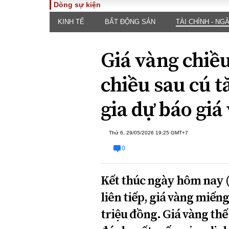
Dòng sự kiện
KINH TẾ
BẤT ĐỘNG SẢN
TÀI CHÍNH - NG
TOÀN CẢNH
PHÁP 
Tiêu điểm
Dòng ch
Giá vàng chiều
luật
Chính sách
Góc nhìn 
Sự kiện
chiều sau cú 
Hồ sơ đi
Đối thoại
Tiếng nó
gia dự báo giá
Thế giới
An ninh 
Thứ 6, 29/05/2026 19:25 GMT+7
0
Kết thúc ngày hôm nay (
liên tiếp, giá vàng miếng
ĐA CHIỀU
INFOC
triệu đồng. Giá vàng thế
Quan điểm