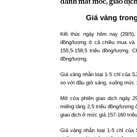
đánh mất mốc, giao dịc
Xi nhan Trái Phải
Bạn đọc viết
Giá vàng trong
Kết thúc ngày hôm nay (29/5),
đồng/lượng ở cả chiều mua v
155,5-158,5 triệu đồng/lượng. C
đồng/lượng.
Giá vàng nhẫn loại 1-5 chỉ của S
so với đầu giờ sáng, xuống mức 1
Mở cửa phiên giao dịch ngày 29
miếng tăng 2,5 triệu đồng/lượng
giao dịch ở mức giá 157-160 triệ
Giá vàng nhẫn loại 1-5 chỉ của