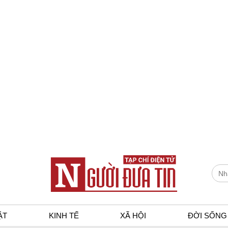
ẬT
KINH TẾ
XÃ HỘI
ĐỜI SỐNG