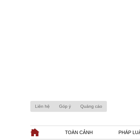
Liên hệ
Góp ý
Quảng cáo
TOÀN CẢNH
PHÁP LU