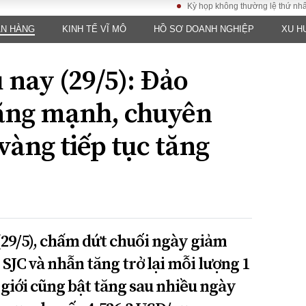
Kỳ họp không thường lệ thứ nhất, Quốc
ÂN HÀNG
KINH TẾ VĨ MÔ
HỒ SƠ DOANH NGHIỆP
XU H
LUẬT
KINH TẾ
XÃ HỘI
ảy pháp
Bất động sản
Dân sinh
 nay (29/5): Đảo
Tài chính - Ngân
Giáo dục
luật gia
hàng
Văn hoá
tăng mạnh, chuyên
ều tra
Kinh tế vĩ mô
Môi trườn
i công dân
Hồ sơ doanh
 vàng tiếp tục tăng
Giao thông
nghiệp
- Hình sự
Xu hướng thị
trường
Tiêu dùng và dư
luận
Công nghệ
29/5), chấm dứt chuối ngày giảm
 SJC và nhẫn tăng trở lại mỗi lượng 1
US
 giới cũng bật tăng sau nhiều ngày