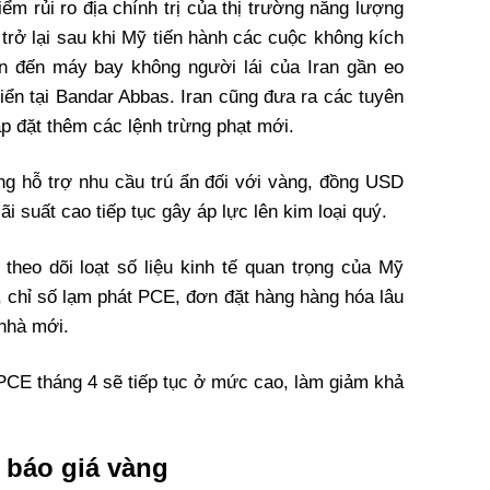
ểm rủi ro địa chính trị của thị trường năng lượng
 trở lại sau khi Mỹ tiến hành các cuộc không kích
n đến máy bay không người lái của Iran gần eo
iển tại Bandar Abbas. Iran cũng đưa ra các tuyên
 áp đặt thêm các lệnh trừng phạt mới.
ờng hỗ trợ nhu cầu trú ẩn đối với vàng, đồng USD
i suất cao tiếp tục gây áp lực lên kim loại quý.
 theo dõi loạt số liệu kinh tế quan trọng của Mỹ
, chỉ số lạm phát PCE, đơn đặt hàng hàng hóa lâu
nhà mới.
 PCE tháng 4 sẽ tiếp tục ở mức cao, làm giảm khả
 báo giá vàng