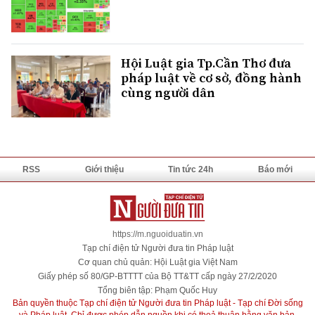
Hội Luật gia Tp.Cần Thơ đưa
pháp luật về cơ sở, đồng hành
cùng người dân
RSS
Giới thiệu
Tin tức 24h
Báo mới
https://m.nguoiduatin.vn
Tạp chí điện tử Người đưa tin Pháp luật
Cơ quan chủ quản: Hội Luật gia Việt Nam
Giấy phép số 80/GP-BTTTT của Bộ TT&TT cấp ngày 27/2/2020
Tổng biên tập: Phạm Quốc Huy
Bản quyền thuộc Tạp chí điện tử Người đưa tin Pháp luật - Tạp chí Đời sống
và Pháp luật. Chỉ được phép dẫn nguồn khi có thoả thuận bằng văn bản.