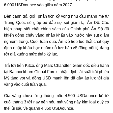
6.000 USD/ounce vào giữa năm 2027.
Bên cạnh đó, giới phân tích kỳ vọng nhu cầu mạnh mẽ từ
Trung Quốc sẽ giúp bù đắp sự sụt giảm tại Ấn Độ. Các
biện pháp siết chặt chính sách của Chính phủ Ấn Độ đã
khiến dòng chảy vàng nhập khẩu vào nước này sụt giảm
nghiêm trọng. Cuối tuần qua, Ấn Độ tiếp tục thắt chặt quy
định nhập khẩu bạc nhằm nỗ lực bảo vệ đồng nội tệ đang
rớt giá xuống mức thấp kỷ lục.
Trả lời trên Kitco, ông Marc Chandler, Giám đốc điều hành
tại Bannockburn Global Forex, nhận định lãi suất trái phiếu
Mỹ tăng vọt và đồng USD mạnh lên đã gây áp lực tới giá
vàng vào cuối tuần qua.
Giá vàng chưa từng thủng mốc 4.500 USD/ounce kể từ
cuối tháng 3 tới nay nên nếu mất vùng này kim loại quý có
thể lùi sâu về quanh 4.350 USD/ounce.