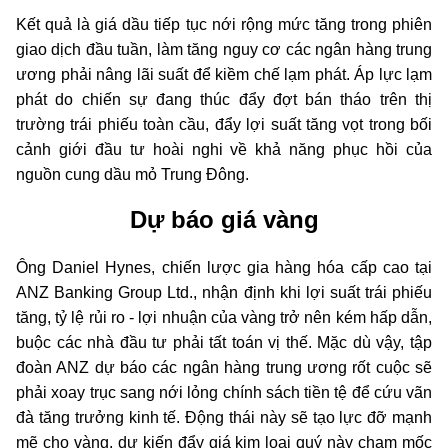
Kết quả là giá dầu tiếp tục nới rộng mức tăng trong phiên
giao dịch đầu tuần, làm tăng nguy cơ các ngân hàng trung
ương phải nâng lãi suất để kiềm chế lạm phát. Áp lực lạm
phát do chiến sự đang thúc đẩy đợt bán tháo trên thị
trường trái phiếu toàn cầu, đẩy lợi suất tăng vọt trong bối
cảnh giới đầu tư hoài nghi về khả năng phục hồi của
nguồn cung dầu mỏ Trung Đông.
Dự báo giá vàng
Ông Daniel Hynes, chiến lược gia hàng hóa cấp cao tại
ANZ Banking Group Ltd., nhận định khi lợi suất trái phiếu
tăng, tỷ lệ rủi ro - lợi nhuận của vàng trở nên kém hấp dẫn,
buộc các nhà đầu tư phải tất toán vị thế. Mặc dù vậy, tập
đoàn ANZ dự báo các ngân hàng trung ương rốt cuộc sẽ
phải xoay trục sang nới lỏng chính sách tiền tệ để cứu vãn
đà tăng trưởng kinh tế. Động thái này sẽ tạo lực đỡ mạnh
mẽ cho vàng, dự kiến đẩy giá kim loại quý này chạm mốc