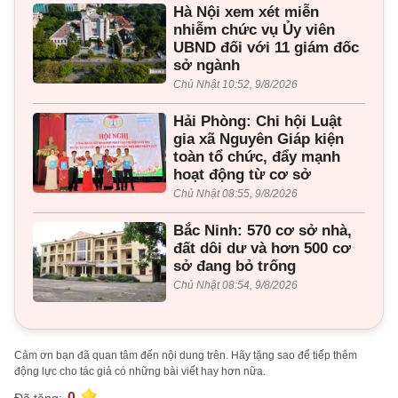
Hà Nội xem xét miễn
nhiễm chức vụ Ủy viên
UBND đối với 11 giám đốc
sở ngành
Chủ Nhật 10:52, 9/8/2026
Hải Phòng: Chi hội Luật
gia xã Nguyên Giáp kiện
toàn tổ chức, đẩy mạnh
hoạt động từ cơ sở
Chủ Nhật 08:55, 9/8/2026
Bắc Ninh: 570 cơ sở nhà,
đất dôi dư và hơn 500 cơ
sở đang bỏ trống
Chủ Nhật 08:54, 9/8/2026
Cảm ơn bạn đã quan tâm đến nội dung trên. Hãy tặng sao để tiếp thêm
động lực cho tác giả có những bài viết hay hơn nữa.
0
Đã tặng: