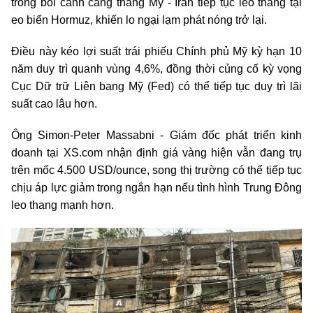
trong bối cảnh căng thẳng Mỹ - Iran tiếp tục leo thang tại
eo biển Hormuz, khiến lo ngại lạm phát nóng trở lại.
Điều này kéo lợi suất trái phiếu Chính phủ Mỹ kỳ hạn 10
năm duy trì quanh vùng 4,6%, đồng thời củng cố kỳ vọng
Cục Dữ trữ Liên bang Mỹ (Fed) có thể tiếp tục duy trì lãi
suất cao lâu hơn.
Ông Simon-Peter Massabni - Giám đốc phát triển kinh
doanh tại XS.com nhận định giá vàng hiện vẫn đang trụ
trên mốc 4.500 USD/ounce, song thị trường có thể tiếp tục
chịu áp lực giảm trong ngắn hạn nếu tình hình Trung Đông
leo thang mạnh hơn.