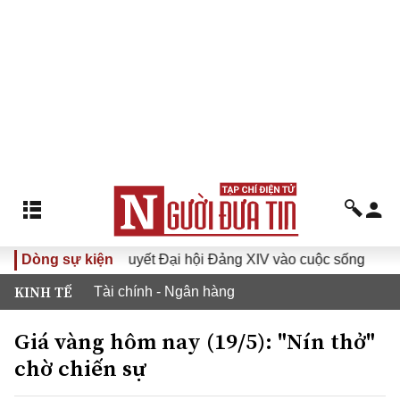
Đưa Nghị quyết Đại hội Đảng XIV vào cuộc sống
Dòng sự kiện
Hướng t
KINH TẾ
Tài chính - Ngân hàng
Giá vàng hôm nay (19/5): "Nín thở"
chờ chiến sự