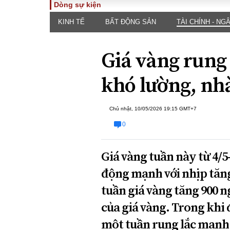
Dòng sự kiện
KINH TẾ
BẤT ĐỘNG SẢN
TÀI CHÍNH - NG
TOÀN CẢNH
PHÁP 
Tiêu điểm
Dòng ch
Giá vàng rung
luật
Chính sách
Góc nhìn 
Sự kiện
khó lường, nhà
Hồ sơ đi
Đối thoại
Tiếng nó
Thế giới
Chủ nhật, 10/05/2026 19:15 GMT+7
An ninh 
0
Giá vàng tuần này từ 4/5
động mạnh với nhịp tăng 
tuần giá vàng tăng 900 
ĐA CHIỀU
INFOC
của giá vàng. Trong khi 
một tuần rung lắc mạnh 
Quan điểm