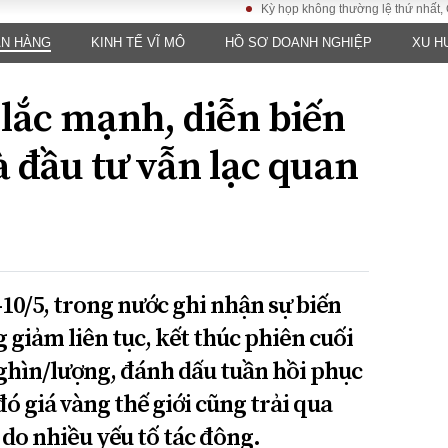
Kỳ họp không thường lệ thứ nhất, Quốc h
ÂN HÀNG
KINH TẾ VĨ MÔ
HỒ SƠ DOANH NGHIỆP
XU H
LUẬT
KINH TẾ
XÃ HỘI
ảy pháp
Bất động sản
Dân sinh
 lắc mạnh, diễn biến
Tài chính - Ngân
Giáo dục
luật gia
hàng
Văn hoá
 đầu tư vẫn lạc quan
ều tra
Kinh tế vĩ mô
Môi trườn
i công dân
Hồ sơ doanh
Giao thông
nghiệp
- Hình sự
Xu hướng thị
trường
Tiêu dùng và dư
-10/5, trong nước ghi nhận sự biến
luận
giảm liên tục, kết thúc phiên cuối
Công nghệ
nghìn/lượng, đánh dấu tuần hồi phục
US
đó giá vàng thế giới cũng trải qua
do nhiều yếu tố tác động.