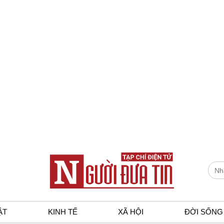
ẬT
KINH TẾ
XÃ HỘI
ĐỜI SỐNG