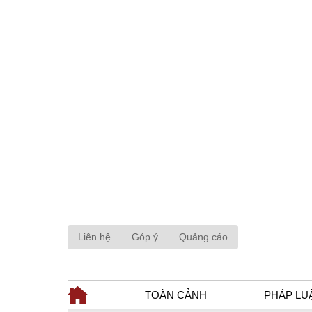
Liên hệ
Góp ý
Quảng cáo
TOÀN CẢNH
PHÁP LU