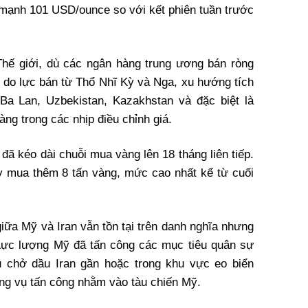
g mạnh 101 USD/ounce so với kết phiên tuần trước
Thế giới, dù các ngân hàng trung ương bán ròng
3 do lực bán từ Thổ Nhĩ Kỳ và Nga, xu hướng tích
 Ba Lan, Uzbekistan, Kazakhstan và đặc biệt là
àng trong các nhịp điều chỉnh giá.
ã kéo dài chuỗi mua vàng lên 18 tháng liên tiếp.
y mua thêm 8 tấn vàng, mức cao nhất kể từ cuối
giữa Mỹ và Iran vẫn tồn tại trên danh nghĩa nhưng
 Lực lượng Mỹ đã tấn công các mục tiêu quân sự
u chở dầu Iran gần hoặc trong khu vực eo biển
ng vụ tấn công nhằm vào tàu chiến Mỹ.