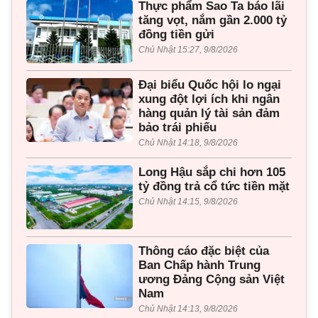
Thực phẩm Sao Ta báo lãi
tăng vọt, nắm gần 2.000 tỷ
đồng tiền gửi
Chủ Nhật 15:27, 9/8/2026
Đại biểu Quốc hội lo ngại
xung đột lợi ích khi ngân
hàng quản lý tài sản đảm
bảo trái phiếu
Chủ Nhật 14:18, 9/8/2026
Long Hậu sắp chi hơn 105
tỷ đồng trả cổ tức tiền mặt
Chủ Nhật 14:15, 9/8/2026
Thông cáo đặc biệt của
Ban Chấp hành Trung
ương Đảng Cộng sản Việt
Nam
Chủ Nhật 14:13, 9/8/2026