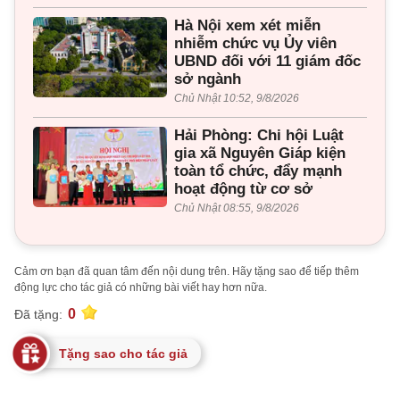
Hà Nội xem xét miễn
nhiễm chức vụ Ủy viên
UBND đối với 11 giám đốc
sở ngành
Chủ Nhật 10:52, 9/8/2026
Hải Phòng: Chi hội Luật
gia xã Nguyên Giáp kiện
toàn tổ chức, đẩy mạnh
hoạt động từ cơ sở
Chủ Nhật 08:55, 9/8/2026
Cảm ơn bạn đã quan tâm đến nội dung trên. Hãy tặng sao để tiếp thêm
động lực cho tác giả có những bài viết hay hơn nữa.
0
Đã tặng:
Tặng sao cho tác giả