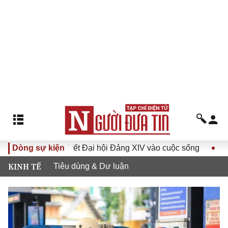
Đưa Nghị quyết Đại hội Đảng XIV vào cuộc sống
Dòng sự kiện
Hướng tớ
KINH TẾ
Tiêu dùng & Dư luận