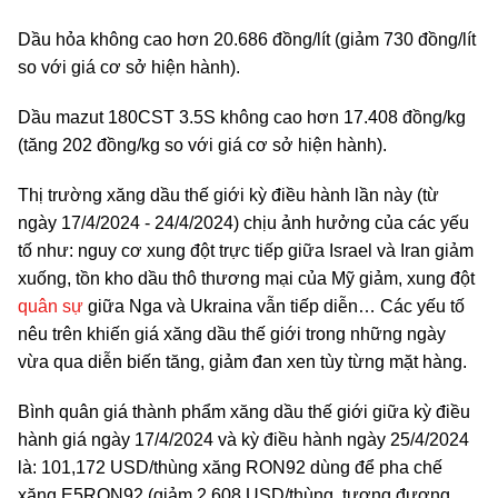
Dầu hỏa không cao hơn 20.686 đồng/lít (giảm 730 đồng/lít
so với giá cơ sở hiện hành).
Dầu mazut 180CST 3.5S không cao hơn 17.408 đồng/kg
(tăng 202 đồng/kg so với giá cơ sở hiện hành).
Thị trường xăng dầu thế giới kỳ điều hành lần này (từ
ngày 17/4/2024 - 24/4/2024) chịu ảnh hưởng của các yếu
tố như: nguy cơ xung đột trực tiếp giữa Israel và Iran giảm
xuống, tồn kho dầu thô thương mại của Mỹ giảm, xung đột
quân sự
giữa Nga và Ukraina vẫn tiếp diễn… Các yếu tố
nêu trên khiến giá xăng dầu thế giới trong những ngày
vừa qua diễn biến tăng, giảm đan xen tùy từng mặt hàng.
Bình quân giá thành phẩm xăng dầu thế giới giữa kỳ điều
hành giá ngày 17/4/2024 và kỳ điều hành ngày 25/4/2024
là: 101,172 USD/thùng xăng RON92 dùng để pha chế
xăng E5RON92 (giảm 2,608 USD/thùng, tương đương