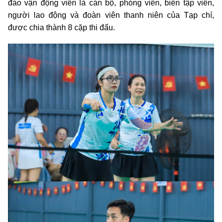
đảo vận động viên là cán bộ, phóng viên, biên tập viên,
người lao động và đoàn viên thanh niên của Tạp chí,
được chia thành 8 cặp thi đấu.