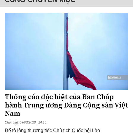
Thông cáo đặc biệt của Ban Chấp
hành Trung ương Đảng Cộng sản Việt
Nam
Chủ nhật, 09/08/2026 | 14:13
Để tỏ lòng thương tiếc Chủ tịch Quốc hội Lào