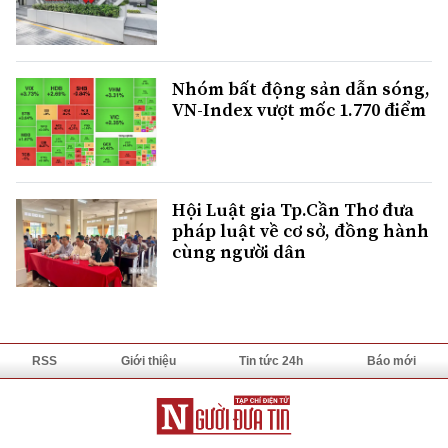
Nhóm bất động sản dẫn sóng,
VN-Index vượt mốc 1.770 điểm
Hội Luật gia Tp.Cần Thơ đưa
pháp luật về cơ sở, đồng hành
cùng người dân
RSS
Giới thiệu
Tin tức 24h
Báo mới