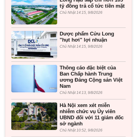
tỷ đồng trả cổ tức tiền mặt
Chủ Nhật 14:15, 9/8/2026
Dược phẩm Cửu Long
"hụt hơi" lợi nhuận
Chủ Nhật 14:15, 9/8/2026
Thông cáo đặc biệt của
Ban Chấp hành Trung
ương Đảng Cộng sản Việt
Nam
Chủ Nhật 14:13, 9/8/2026
Hà Nội xem xét miễn
nhiễm chức vụ Ủy viên
UBND đối với 11 giám đốc
sở ngành
Chủ Nhật 10:52, 9/8/2026