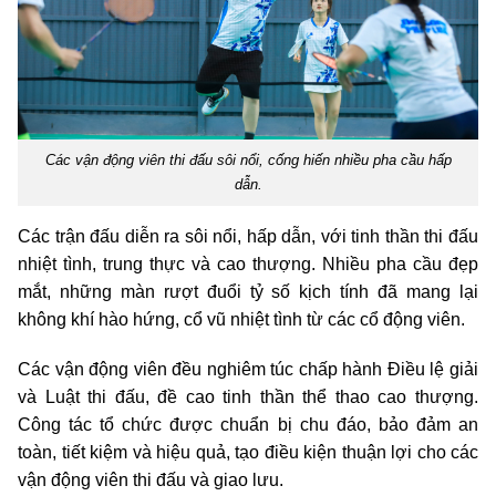
Các vận động viên thi đấu sôi nổi, cống hiến nhiều pha cầu hấp
dẫn.
Các trận đấu diễn ra sôi nổi, hấp dẫn, với tinh thần thi đấu
nhiệt tình, trung thực và cao thượng. Nhiều pha cầu đẹp
mắt, những màn rượt đuổi tỷ số kịch tính đã mang lại
không khí hào hứng, cổ vũ nhiệt tình từ các cổ động viên.
Các vận động viên đều nghiêm túc chấp hành Điều lệ giải
và Luật thi đấu, đề cao tinh thần thể thao cao thượng.
Công tác tổ chức được chuẩn bị chu đáo, bảo đảm an
toàn, tiết kiệm và hiệu quả, tạo điều kiện thuận lợi cho các
vận động viên thi đấu và giao lưu.