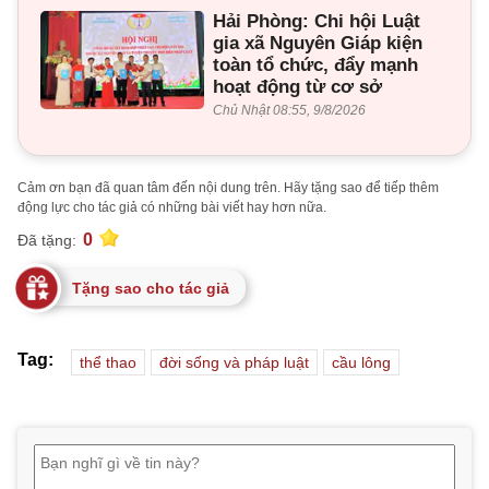
Hải Phòng: Chi hội Luật
gia xã Nguyên Giáp kiện
toàn tổ chức, đẩy mạnh
hoạt động từ cơ sở
Chủ Nhật 08:55, 9/8/2026
Cảm ơn bạn đã quan tâm đến nội dung trên. Hãy tặng sao để tiếp thêm
động lực cho tác giả có những bài viết hay hơn nữa.
0
Đã tặng:
Tặng sao cho tác giả
Tag:
thể thao
đời sống và pháp luật
cầu lông