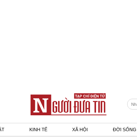
ẬT
KINH TẾ
XÃ HỘI
ĐỜI SỐNG