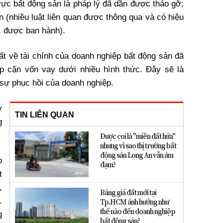
vực bất động sản là pháp lý đã dần được tháo gỡ;
 (nhiều luật liên quan được thông qua và có hiệu
.. được ban hành).
ất về tài chính của doanh nghiệp bất động sản đã
ếp cận vốn vay dưới nhiều hình thức. Đây sẽ là
 sự phục hồi của doanh nghiệp.
y
TIN LIÊN QUAN
g
Được coi là "miền đất hứa"
nhưng vì sao thị trường bất
động sản Long An vẫn ảm
p
đạm?
t
,
Bảng giá đất mới tại
.
Tp.HCM ảnh hưởng như
thế nào đến doanh nghiệp
g
bất động sản?