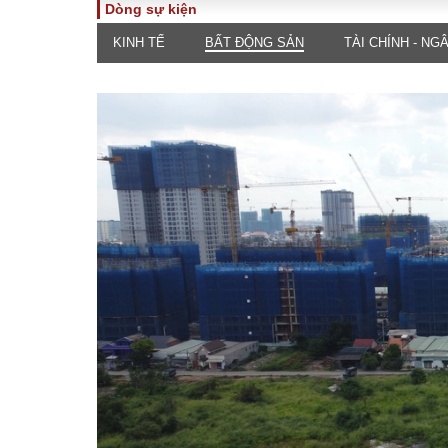
Dòng sự kiện
KINH TẾ
BẤT ĐỘNG SẢN
TÀI CHÍNH - NG
TOÀN CẢNH
PHÁP 
Tiêu điểm
Dòng ch
luật
Chính sách
Góc nhìn 
Sự kiện
Hồ sơ đi
Đối thoại
Tiếng nó
Thế giới
An ninh 
ĐA CHIỀU
INFOC
Quan điểm