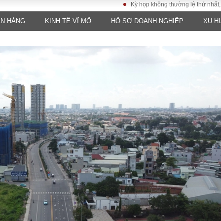
Kỳ họp không thường lệ thứ nhất, Quốc hội 
ÂN HÀNG
KINH TẾ VĨ MÔ
HỒ SƠ DOANH NGHIỆP
XU H
LUẬT
KINH TẾ
XÃ HỘI
ảy pháp
Bất động sản
Dân sinh
Tài chính - Ngân
Giáo dục
luật gia
hàng
Văn hoá
ều tra
Kinh tế vĩ mô
Môi trườn
i công dân
Hồ sơ doanh
Giao thông
nghiệp
- Hình sự
Xu hướng thị
trường
Tiêu dùng và dư
luận
Công nghệ
US