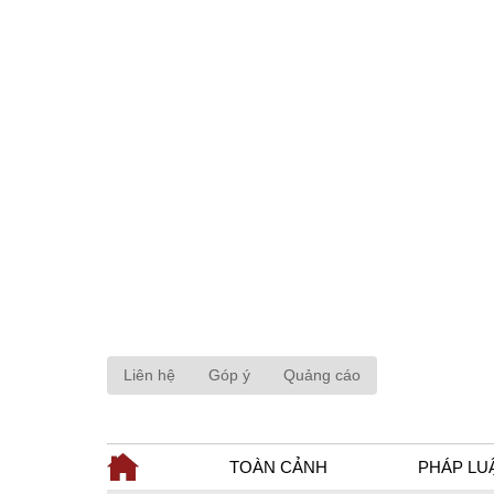
Liên hệ
Góp ý
Quảng cáo
TOÀN CẢNH
PHÁP LU