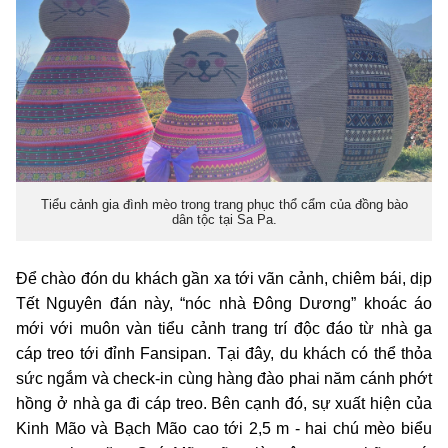
Tiểu cảnh gia đình mèo trong trang phục thổ cẩm của đồng bào
dân tộc tại Sa Pa.
Để chào đón du khách gần xa tới vãn cảnh, chiêm bái, dịp
Tết Nguyên đán này, “nóc nhà Đông Dương” khoác áo
mới với muôn vàn tiểu cảnh trang trí độc đáo từ nhà ga
cáp treo tới đỉnh Fansipan. Tại đây, du khách có thể thỏa
sức ngắm và check-in cùng hàng đào phai năm cánh phớt
hồng ở nhà ga đi cáp treo. Bên cạnh đó, sự xuất hiện của
Kinh Mão và Bạch Mão cao tới 2,5 m - hai chú mèo biểu