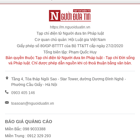
https://m.nguoiduatin.vn
Tạp chí điện tử Người đưa tin Pháp luật
Cơ quan chủ quản: Hội Luật gia Việt Nam
Giấy phép số 80/GP-BTTTT của Bộ TT&TT cấp ngày 27/2/2020
Tổng biên tập: Phạm Quốc Huy
Bản quyền thuộc Tạp chí điện tử Người đưa tin Pháp luật - Tạp chí Đời sống
và Pháp luật. Chỉ được phép dẫn nguồn khi có thoả thuận bằng văn bản.
Tầng 4, Tòa tháp Ngôi Sao - Star Tower, đường Dương Đình Nghệ -
Phường Cầu Giấy - Hà Nội
0903 405 146
toasoan@nguoiduatin.vn
BÁO GIÁ QUẢNG CÁO
Miền Bắc: 098 9033388
Miền Trung : 0912 329 293