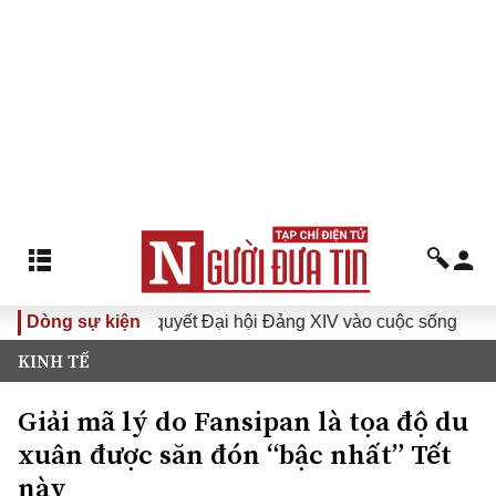
Đưa Nghị quyết Đại hội Đảng XIV vào cuộc sống
Dòng sự kiện
Hướng tới
KINH TẾ
Giải mã lý do Fansipan là tọa độ du
xuân được săn đón “bậc nhất” Tết
này