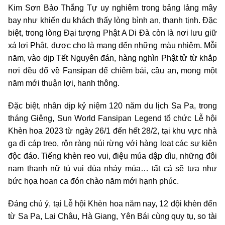
Kim Sơn Bảo Thắng Tự uy nghiêm trong bảng lảng mây
bay như khiến du khách thấy lòng bình an, thanh tịnh. Đặc
biệt, trong lòng Đại tượng Phật A Di Đà còn là nơi lưu giữ
xá lợi Phật, được cho là mang đến những màu nhiệm. Mỗi
năm, vào dịp Tết Nguyên đán, hàng nghìn Phật tử từ khắp
nơi đều đổ về Fansipan để chiêm bái, cầu an, mong một
năm mới thuận lợi, hanh thông.
Đặc biệt, nhân dịp kỷ niệm 120 năm du lịch Sa Pa, trong
tháng Giêng, Sun World Fansipan Legend tổ chức Lễ hội
Khèn hoa 2023 từ ngày 26/1 đến hết 28/2, tại khu vực nhà
ga đi cáp treo, rộn ràng núi rừng với hàng loạt các sự kiện
độc đáo. Tiếng khèn reo vui, điệu múa dập dìu, những đôi
nam thanh nữ tú vui đùa nhảy múa… tất cả sẽ tựa như
bức họa hoan ca đón chào năm mới hạnh phúc.
Đáng chú ý, tại Lễ hội Khèn hoa năm nay, 12 đội khèn đến
từ Sa Pa, Lai Châu, Hà Giang, Yên Bái cùng quy tụ, so tài