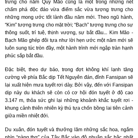
trưng cho năm Quý Mão cũng là một trong những nét
chấm phá độc đáo vừa điểm sắc vừa tượng trưng cho
những mong ước tốt lành đầu năm mới. Theo ngũ hành,
“Kim” tượng trưng cho mặt trời; “Bạch” tượng trưng cho sự
thông suốt, trí tuệ, thịnh vượng, sự bắt đầu... Kim Mão -
Bạch Mão ghép đôi tựa như lời hẹn ước một năm mới sẽ
luôn sung túc tròn đầy, một hành trình mới ngập tràn hạnh
phúc sắp bắt đầu.
Đặc biệt, theo dự báo, trong đợt không khí lạnh tăng
cường về phía Bắc dịp Tết Nguyên đán, đỉnh Fansipan sẽ
lại xuất hiện mưa tuyết rơi dày. Bởi vậy, đến với Fansipan
dịp này du khách sẽ còn có cơ hội đón tuyết ở độ cao
3.147 m, thỏa sức ghi lại những khoảnh khắc tuyết rơi -
khung cảnh thiên nhiên kỳ thú tựa chốn bồng lai tiên cảnh
giữa miền nhiệt đới.
Du xuân, đón tuyết và thưởng lãm những sắc hoa, ngắm
nhìn “nàng thơ” của Tây Bắc vào độ nhuận sắc bậc nhất