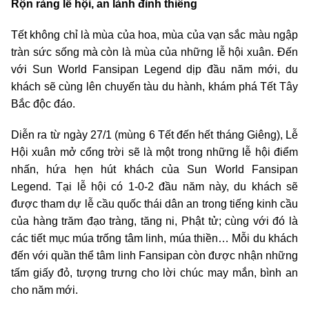
Rộn ràng lễ hội, an lành đỉnh thiêng
Tết không chỉ là mùa của hoa, mùa của vạn sắc màu ngập
tràn sức sống mà còn là mùa của những lễ hội xuân. Đến
với Sun World Fansipan Legend dịp đầu năm mới, du
khách sẽ cùng lên chuyến tàu du hành, khám phá Tết Tây
Bắc độc đáo.
Diễn ra từ ngày 27/1 (mùng 6 Tết đến hết tháng Giêng), Lễ
Hội xuân mở cổng trời sẽ là một trong những lễ hội điểm
nhấn, hứa hẹn hút khách của Sun World Fansipan
Legend. Tại lễ hội có 1-0-2 đầu năm này, du khách sẽ
được tham dự lễ cầu quốc thái dân an trong tiếng kinh cầu
của hàng trăm đạo tràng, tăng ni, Phật tử; cùng với đó là
các tiết mục múa trống tâm linh, múa thiền… Mỗi du khách
đến với quần thể tâm linh Fansipan còn được nhận những
tấm giấy đỏ, tượng trưng cho lời chúc may mắn, bình an
cho năm mới.