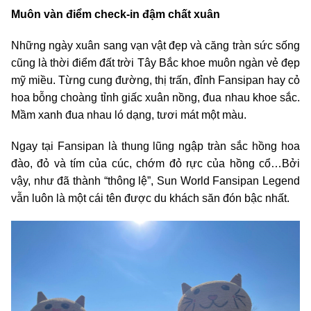
Muôn vàn điểm check-in đậm chất xuân
Những ngày xuân sang vạn vật đẹp và căng tràn sức sống
cũng là thời điểm đất trời Tây Bắc khoe muôn ngàn vẻ đẹp
mỹ miều. Từng cung đường, thị trấn, đỉnh Fansipan hay cỏ
hoa bỗng choàng tỉnh giấc xuân nồng, đua nhau khoe sắc.
Mầm xanh đua nhau ló dạng, tươi mát một màu.
Ngay tại Fansipan là thung lũng ngập tràn sắc hồng hoa
đào, đỏ và tím của cúc, chớm đỏ rực của hồng cổ…Bởi
vậy, như đã thành “thông lệ”, Sun World Fansipan Legend
vẫn luôn là một cái tên được du khách săn đón bậc nhất.