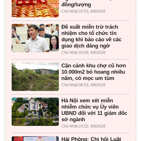
đồng/lượng
Chủ Nhật 10:53, 9/8/2026
Đề xuất miễn trừ trách
nhiệm cho tổ chức tín
dụng khi báo cáo về các
giao dịch đáng ngờ
Chủ Nhật 10:06, 9/8/2026
Cận cảnh khu chợ cũ hơn
10.000m2 bỏ hoang nhiều
năm, cỏ mọc um tùm
Chủ Nhật 08:53, 9/8/2026
Hà Nội xem xét miễn
nhiễm chức vụ Ủy viên
UBND đối với 11 giám đốc
sở ngành
Chủ Nhật 10:52, 9/8/2026
Hải Phòng: Chi hội Luật