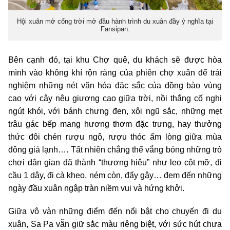
Hội xuân mở cổng trời mở đầu hành trình du xuân đầy ý nghĩa tại
Fansipan.
Bên cạnh đó, tại khu Chợ quê, du khách sẽ được hòa
mình vào không khí rộn ràng của phiên chợ xuân để trải
nghiệm những nét văn hóa đặc sắc của đồng bào vùng
cao với cây nêu giương cao giữa trời, nồi thắng cố nghi
ngút khói, với bánh chưng đen, xôi ngũ sắc, những mẹt
trâu gác bếp mang hương thơm đặc trưng, hay thưởng
thức đôi chén rượu ngô, rượu thóc ấm lòng giữa mùa
đông giá lạnh…. Tất nhiên chẳng thể vắng bóng những trò
chơi dân gian đã thành “thương hiệu” như leo cột mỡ, đi
cầu 1 dây, đi cà kheo, ném còn, đẩy gậy… đem đến những
ngày đầu xuân ngập tràn niềm vui và hứng khởi.
Giữa vô vàn những điểm đến nổi bật cho chuyến đi du
xuân, Sa Pa vẫn giữ sắc màu riêng biệt, với sức hút chưa