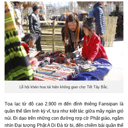
Lễ hội khèn hoa tái hiện không gian chợ Tết Tây Bắc.
Tọa lạc từ độ cao 2.900 m đến đỉnh thiêng Fansipan là
quần thể tâm linh kỳ vĩ, tựa như kiệt tác giữa mây ngàn gió
núi. Đi dạo trên những con đường rợp cờ Phật giáo, ngắm
nhìn Đại tượng Phật A Di Đà từ bi, đến chiêm bái quần thể