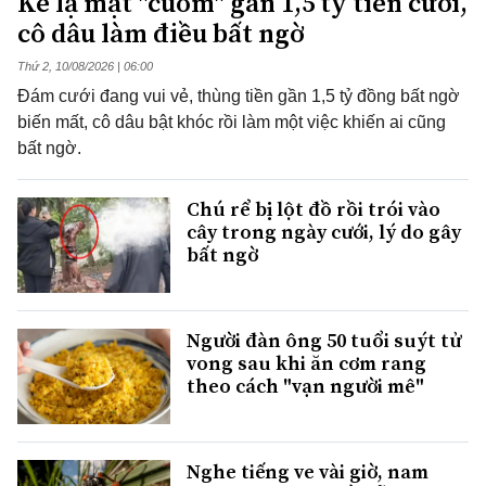
Kẻ lạ mặt "cuỗm" gần 1,5 tỷ tiền cưới,
cô dâu làm điều bất ngờ
Thứ 2, 10/08/2026 | 06:00
Đám cưới đang vui vẻ, thùng tiền gần 1,5 tỷ đồng bất ngờ
biến mất, cô dâu bật khóc rồi làm một việc khiến ai cũng
bất ngờ.
Chú rể bị lột đồ rồi trói vào
cây trong ngày cưới, lý do gây
bất ngờ
Người đàn ông 50 tuổi suýt tử
vong sau khi ăn cơm rang
theo cách "vạn người mê"
Nghe tiếng ve vài giờ, nam