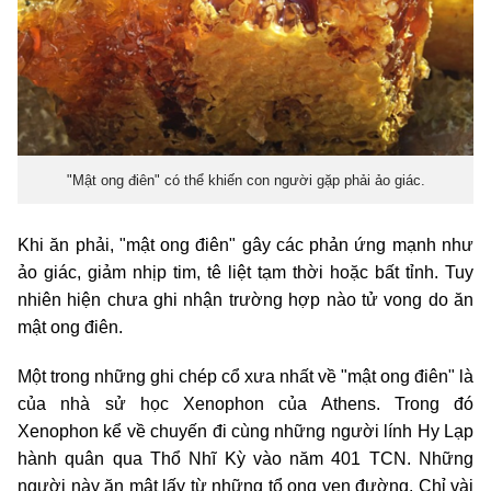
"Mật ong điên" có thể khiến con người gặp phải ảo giác.
Khi ăn phải, "mật ong điên" gây các phản ứng mạnh như
ảo giác, giảm nhịp tim, tê liệt tạm thời hoặc bất tỉnh. Tuy
nhiên hiện chưa ghi nhận trường hợp nào tử vong do ăn
mật ong điên.
Một trong những ghi chép cổ xưa nhất về "mật ong điên" là
của nhà sử học Xenophon của Athens. Trong đó
Xenophon kể về chuyến đi cùng những người lính Hy Lạp
hành quân qua Thổ Nhĩ Kỳ vào năm 401 TCN. Những
người này ăn mật lấy từ những tổ ong ven đường. Chỉ vài