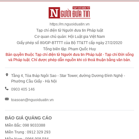
https://m.nguoiduatin.vn
Tạp chí điện tử Người đưa tin Pháp luật
Cơ quan chủ quản: Hội Luật gia Việt Nam
Giấy phép số 80/GP-BTTTT của Bộ TT&TT cấp ngày 27/2/2020
Tổng biên tập: Phạm Quốc Huy
Bản quyền thuộc Tạp chí điện tử Người đưa tin Pháp luật - Tạp chí Đời sống
và Pháp luật. Chỉ được phép dẫn nguồn khi có thoả thuận bằng văn bản.
Tầng 4, Tòa tháp Ngôi Sao - Star Tower, đường Dương Đình Nghệ -
Phường Cầu Giấy - Hà Nội
0903 405 146
toasoan@nguoiduatin.vn
BÁO GIÁ QUẢNG CÁO
Miền Bắc: 098 9033388
Miền Trung : 0912 329 293
Miền Nam : 0966 908 584