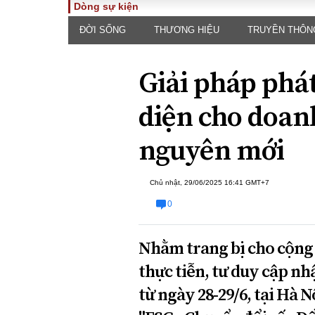
Dòng sự kiện
ĐỜI SỐNG
THƯƠNG HIỆU
TRUYỀN THÔN
TOÀN CẢNH
PHÁP 
Tiêu điểm
Dòng ch
Giải pháp phát
luật
Chính sách
Góc nhìn 
Sự kiện
diện cho doan
Hồ sơ đi
Đối thoại
Tiếng nó
nguyên mới
Thế giới
An ninh 
Chủ nhật, 29/06/2025 16:41 GMT+7
0
Nhằm trang bị cho cộng
thực tiễn, tư duy cập nh
ĐA CHIỀU
INFOC
từ ngày 28-29/6, tại Hà 
Quan điểm