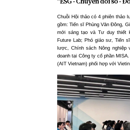
"ESG - Chuyển đổi số - Đổ
Xi nhan Trái Phải
Bạn đọc viết
Chuỗi Hội thảo có 4 phiên thảo 
gồm: Tiến sĩ Phùng Văn Đông, Gi
mới sáng tạo và Tư duy thiết
Future Lab; Phó giáo sư, Tiến 
lược, Chính sách Nông nghiệp 
doanh tại Công ty cổ phần MISA.
(AIT Vietnam) phối hợp với Vieti