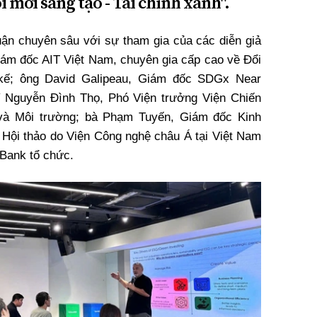
i mới sáng tạo - Tài chính xanh".
luận chuyên sâu với sự tham gia của các diễn giả
ám đốc AIT Việt Nam, chuyên gia cấp cao về Đổi
 kế; ông David Galipeau, Giám đốc SDGx Near
sĩ Nguyễn Đình Thọ, Phó Viện trưởng Viện Chiến
và Môi trường; bà Phạm Tuyến, Giám đốc Kinh
 Hội thảo do Viện Công nghệ châu Á tại Việt Nam
nBank tổ chức.