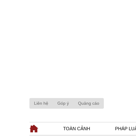
Liên hệ
Góp ý
Quảng cáo
TOÀN CẢNH
PHÁP LU