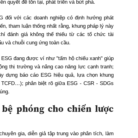
ên quyết để tồn tại, phát triển và bứt phá.
SG đối với các doanh nghiệp có định hướng phát
iến, tham luận thống nhất rằng, khung pháp lý này
hí đánh giá không thể thiếu từ các tổ chức tài
hẩu và chuỗi cung ứng toàn cầu.
 ESG đang được ví như "tấm hộ chiếu xanh" giúp
ộng thị trường và nâng cao năng lực cạnh tranh;
ây dựng báo cáo ESG hiệu quả, lựa chọn khung
, TCFD…); phân biệt rõ giữa ESG - CSR - SDGs
úng.
 bệ phóng cho chiến lược
chuyên gia, diễn giả tập trung vào phân tích, làm