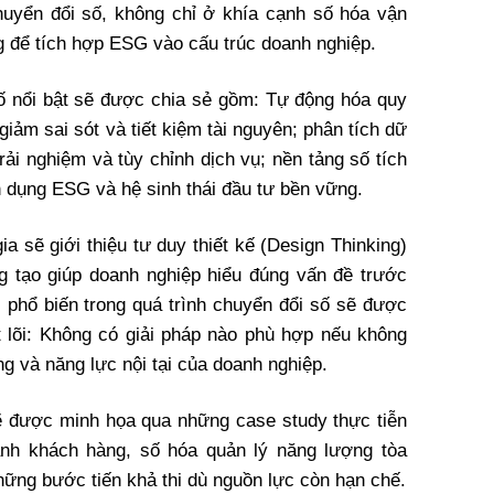
huyển đổi số, không chỉ ở khía cạnh số hóa vận
g để tích hợp ESG vào cấu trúc doanh nghiệp.
ố nổi bật sẽ được chia sẻ gồm: Tự động hóa quy
giảm sai sót và tiết kiệm tài nguyên; phân tích dữ
ải nghiệm và tùy chỉnh dịch vụ; nền tảng số tích
ín dụng ESG và hệ sinh thái đầu tư bền vững.
a sẽ giới thiệu tư duy thiết kế (Design Thinking)
g tạo giúp doanh nghiệp hiểu đúng vấn đề trước
i phổ biến trong quá trình chuyển đổi số sẽ được
ốt lõi: Không có giải pháp nào phù hợp nếu không
ng và năng lực nội tại của doanh nghiệp.
ẽ được minh họa qua những case study thực tiễn
nh khách hàng, số hóa quản lý năng lượng tòa
ững bước tiến khả thi dù nguồn lực còn hạn chế.