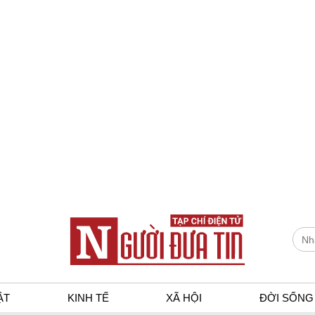
ẬT
KINH TẾ
XÃ HỘI
ĐỜI SỐNG