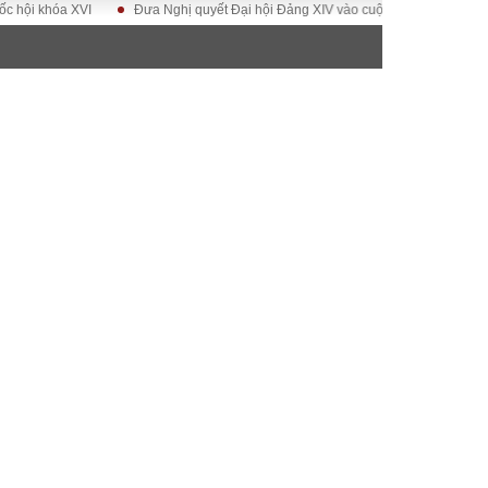
óa XVI
Đưa Nghị quyết Đại hội Đảng XIV vào cuộc sống
Hướng tới Đạ
ĐỜI SỐNG
Gia đình
Sức khỏe
Cần biết
g
Cộng đồng mạng
 – Đô thị