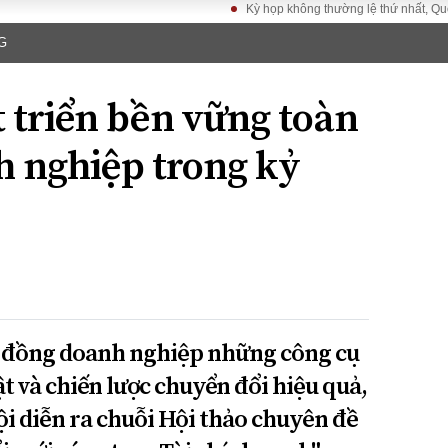
Kỳ họp không thường lệ thứ nhất, Quốc hội kh
G
LUẬT
KINH TẾ
XÃ HỘI
ảy pháp
Bất động sản
Dân sinh
 triển bền vững toàn
Tài chính - Ngân
Giáo dục
luật gia
hàng
Văn hoá
h nghiệp trong kỷ
ều tra
Kinh tế vĩ mô
Môi trườn
i công dân
Hồ sơ doanh
Giao thông
nghiệp
- Hình sự
Xu hướng thị
trường
Tiêu dùng và dư
luận
Công nghệ
 đồng doanh nghiệp những công cụ
ật và chiến lược chuyển đổi hiệu quả,
US
Nội diễn ra chuỗi Hội thảo chuyên đề