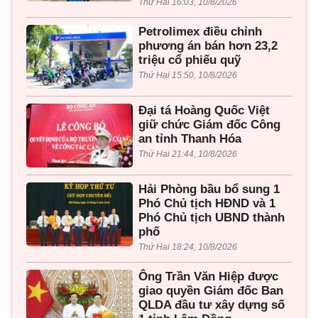
Thứ Hai 16:03, 10/8/2026
Petrolimex điều chỉnh
phương án bán hơn 23,2
triệu cổ phiếu quỹ
Thứ Hai 15:50, 10/8/2026
Đại tá Hoàng Quốc Việt
giữ chức Giám đốc Công
an tỉnh Thanh Hóa
Thứ Hai 21:44, 10/8/2026
Hải Phòng bầu bổ sung 1
Phó Chủ tịch HĐND và 1
Phó Chủ tịch UBND thành
phố
Thứ Hai 18:24, 10/8/2026
Ông Trần Văn Hiệp được
giao quyền Giám đốc Ban
QLDA đầu tư xây dựng số