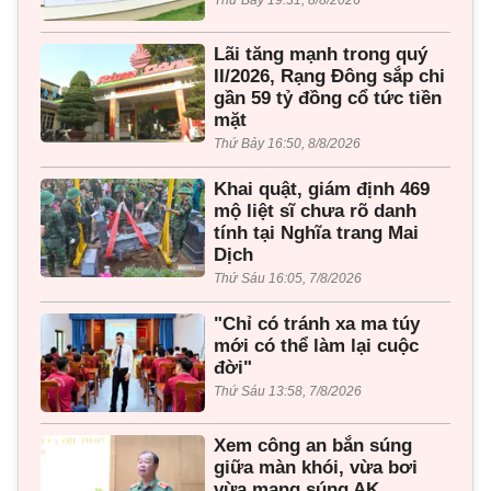
Lãi tăng mạnh trong quý
II/2026, Rạng Đông sắp chi
gần 59 tỷ đồng cổ tức tiền
mặt
Thứ Bảy 16:50, 8/8/2026
Khai quật, giám định 469
mộ liệt sĩ chưa rõ danh
tính tại Nghĩa trang Mai
Dịch
Thứ Sáu 16:05, 7/8/2026
"Chỉ có tránh xa ma túy
mới có thể làm lại cuộc
đời"
Thứ Sáu 13:58, 7/8/2026
Xem công an bắn súng
giữa màn khói, vừa bơi
vừa mang súng AK