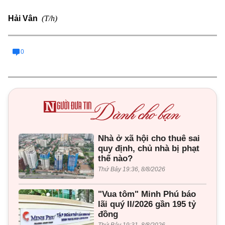
(T/h)
Hải Vân
0
Nhà ở xã hội cho thuê sai
quy định, chủ nhà bị phạt
thế nào?
Thứ Bảy 19:36, 8/8/2026
"Vua tôm" Minh Phú báo
lãi quý II/2026 gần 195 tỷ
đồng
Thứ Bảy 19:31, 8/8/2026