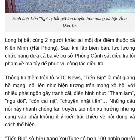
Hình ảnh Tiến "Bịp" bị bắt giữ lan truyền trên mạng xã hội. Ảnh:
Dân Trí.
Long bị bắt cùng 2 người khác tại một địa điểm thuộc xã
Kiến Minh (Hải Phòng). Sau khi lập biên bản, lực lượng
chức năng đưa cả ba về trụ sở Phòng Cảnh sát điều tra tội
phạm về ma túy để phục vụ công tác điều tra.
Thông tin thêm trên tờ VTC News, "Tiến Bịp" là một giang
hồ mạng, nổi lên như hiện tượng trên mạng xã hội với
nhiều phát ngôn gây tranh cãi, điển hình như: "Tham lam",
"ngu dốt", "còn cái nịt", "chuyện nhặt tiền"… Những câu
nói này nhanh chóng lan truyền, tạo nên xu hướng nhưng
cũng vấp phải không ít ý kiến trái chiều về nội dung và
cách thể hiện.
"Tiến Bịp" sở hữu trang YouTube có hơn 100 nghìn người