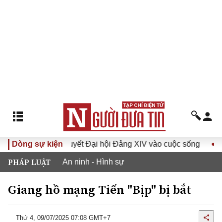
Đưa Nghị quyết Đại hội Đảng XIV vào cuộc sống
Dòng sự kiện
Hướng 
PHÁP LUẬT
An ninh - Hình sự
Giang hồ mạng Tiến "Bịp" bị bắt
Thứ 4, 09/07/2025 07:08 GMT+7