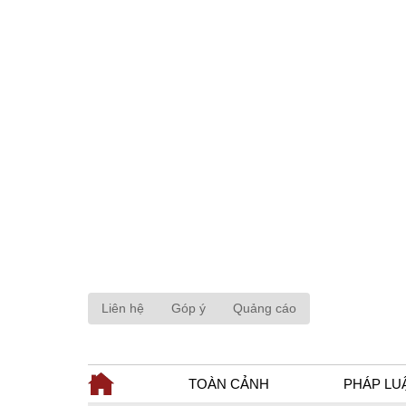
Liên hệ
Góp ý
Quảng cáo
TOÀN CẢNH
PHÁP LU