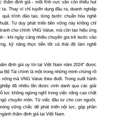
c thẩm định giá - một lĩnh vực vẫn còn thiếu hụt
a. Thay vì chỉ tuyển dụng đầu ra, doanh nghiệp
 quá trình đào tạo, từng bước chuẩn hóa nghề
huật. Tư duy phát triển bền vững này không chỉ
 tranh cho chính VNG Value, mà còn tạo hiệu ứng
ành - khi ngày càng nhiều chuyên gia trẻ bước vào
ng, kỹ năng thực tiễn tốt và thái độ làm nghề
hẩm định giá uy tín tại Việt Nam năm 2024" được
ủa Bộ Tài chính là một trong những minh chứng rõ
ền vững mà VNG Value theo đuổi. Trong suốt hành
nghiệp đã nhiều lần được vinh danh qua các giải
ỗ lực không ngừng nghỉ trong việc nâng cao chất
 ngũ chuyên môn. Từ việc đầu tư cho con người,
óng vững chắc để phát triển nội lực, góp phần
 ngành thẩm định giá tại Việt Nam.