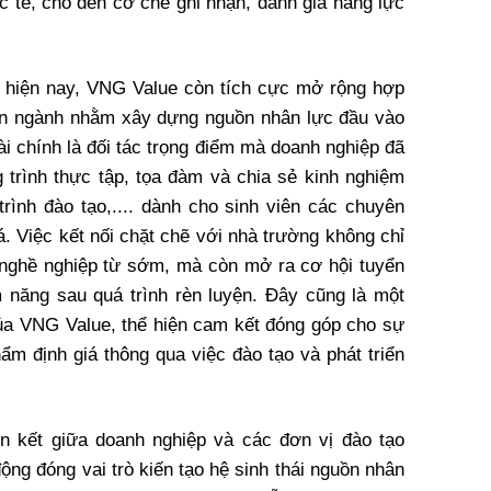
c tế, cho đến cơ chế ghi nhận, đánh giá năng lực
, hiện nay, VNG Value còn tích cực mở rộng hợp
ên ngành nhằm xây dựng nguồn nhân lực đầu vào
ài chính là đối tác trọng điểm mà doanh nghiệp đã
g trình thực tập, tọa đàm và chia sẻ kinh nghiệm
rình đào tạo,.... dành cho sinh viên các chuyên
á. Việc kết nối chặt chẽ với nhà trường không chỉ
ễn nghề nghiệp từ sớm, mà còn mở ra cơ hội tuyển
m năng sau quá trình rèn luyện. Đây cũng là một
ủa VNG Value, thể hiện cam kết đóng góp cho sự
ẩm định giá thông qua việc đào tạo và phát triển
ên kết giữa doanh nghiệp và các đơn vị đào tạo
ng đóng vai trò kiến tạo hệ sinh thái nguồn nhân