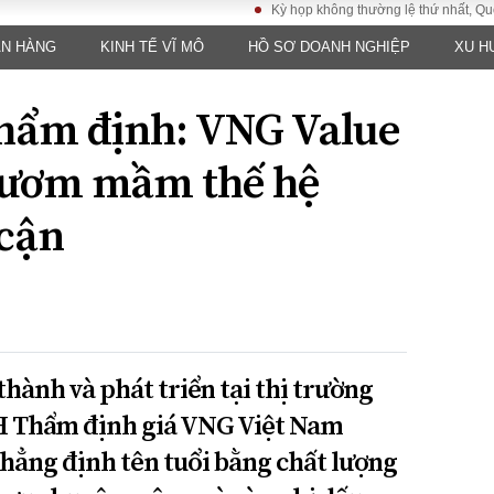
Kỳ họp không thường lệ thứ nhất, Quốc hội k
ÂN HÀNG
KINH TẾ VĨ MÔ
HỒ SƠ DOANH NGHIỆP
XU H
LUẬT
KINH TẾ
XÃ HỘI
ảy pháp
Bất động sản
Dân sinh
thẩm định: VNG Value
Tài chính - Ngân
Giáo dục
luật gia
hàng
Văn hoá
h ươm mầm thế hệ
ều tra
Kinh tế vĩ mô
Môi trườn
i công dân
Hồ sơ doanh
 cận
Giao thông
nghiệp
- Hình sự
Xu hướng thị
trường
Tiêu dùng và dư
luận
Công nghệ
hành và phát triển tại thị trường
H Thẩm định giá VNG Việt Nam
US
hẳng định tên tuổi bằng chất lượng