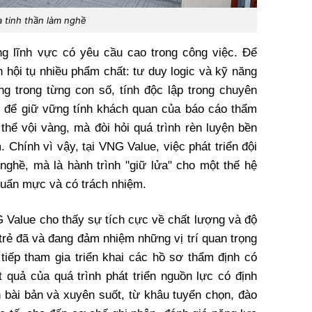
a tinh thần làm nghề
ng lĩnh vực có yêu cầu cao trong công việc. Để
 hội tụ nhiều phẩm chất: tư duy logic và kỹ năng
ọng trong từng con số, tính độc lập trong chuyên
h để giữ vững tính khách quan của báo cáo thẩm
thể vội vàng, mà đòi hỏi quá trình rèn luyện bền
. Chính vì vậy, tại VNG Value, việc phát triển đội
nghề, mà là hành trình "giữ lửa" cho một thế hệ
uẩn mực và có trách nhiệm.
G Value cho thấy sự tích cực về chất lượng và độ
trẻ đã và đang đảm nhiệm những vị trí quan trọng
 tiếp tham gia triển khai các hồ sơ thẩm định có
t quả của quá trình phát triển nguồn lực có định
bài bản và xuyên suốt, từ khâu tuyển chọn, đào