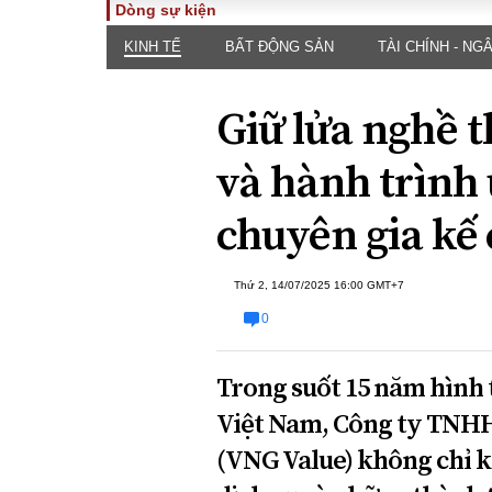
Dòng sự kiện
KINH TẾ
BẤT ĐỘNG SẢN
TÀI CHÍNH - NG
TOÀN CẢNH
PHÁP 
Tiêu điểm
Dòng ch
Giữ lửa nghề 
luật
Chính sách
Góc nhìn 
Sự kiện
và hành trìn
Hồ sơ đi
Đối thoại
Tiếng nó
chuyên gia kế
Thế giới
An ninh 
Thứ 2, 14/07/2025 16:00 GMT+7
0
Trong suốt 15 năm hình t
Việt Nam, Công ty TNH
ĐA CHIỀU
INFOC
(VNG Value) không chỉ k
Quan điểm