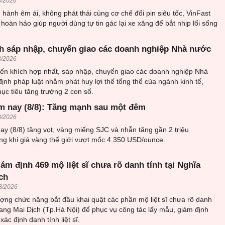
8/2026
hành êm ái, không phát thải cùng cơ chế đổi pin siêu tốc, VinFast
 hoàn hảo giúp người dùng tự tin gác lại xe xăng để bắt nhịp lối sống
h sáp nhập, chuyển giao các doanh nghiệp Nhà nước
8/2026
ến khích hợp nhất, sáp nhập, chuyển giao các doanh nghiệp Nhà
ịnh pháp luật nhằm phát huy lợi thế tổng thể của ngành kinh tế,
c tiêu tăng trưởng 2 con số.
m nay (8/8): Tăng mạnh sau một đêm
8/2026
y (8/8) tăng vọt, vàng miếng SJC và nhẫn tăng gần 2 triệu
ng khi giá vàng thế giới vượt mốc 4.350 USD/ounce.
iám định 469 mộ liệt sĩ chưa rõ danh tính tại Nghĩa
ch
8/2026
ượng chức năng bắt đầu khai quật các phần mộ liệt sĩ chưa rõ danh
trang Mai Dịch (Tp.Hà Nội) để phục vụ công tác lấy mẫu, giám định
ác định danh tính liệt sĩ.