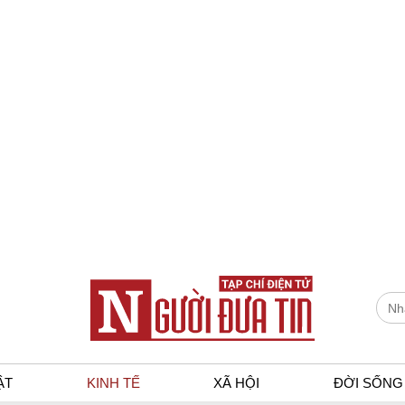
ẬT
KINH TẾ
XÃ HỘI
ĐỜI SỐNG