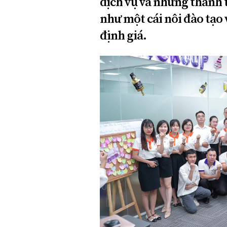
dịch vụ và những thành
Xi nhan Trái Phải
như một cái nôi đào tạo
Bạn đọc viết
định giá.