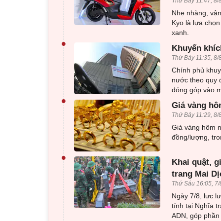
Thứ Bảy 11:47, 8/
Nhẹ nhàng, vận 
Kyo là lựa chọn
xanh.
•
Khuyến khíc
Thứ Bảy 11:35, 8/
Chính phủ khuy
nước theo quy đ
đóng góp vào mụ
•
Giá vàng hô
Thứ Bảy 11:29, 8/
Giá vàng hôm na
đồng/lượng, tro
•
Khai quật, g
trang Mai Dị
Thứ Sáu 16:05, 7/
Ngày 7/8, lực l
tính tại Nghĩa 
ADN, góp phần x