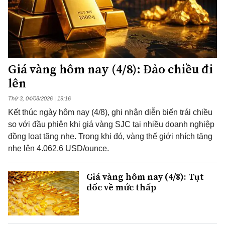
Giá vàng hôm nay (4/8): Đảo chiều đi
lên
Thứ 3, 04/08/2026 | 19:16
Kết thúc ngày hôm nay (4/8), ghi nhận diễn biến trái chiều
so với đầu phiên khi giá vàng SJC tại nhiều doanh nghiệp
đồng loạt tăng nhẹ. Trong khi đó, vàng thế giới nhích tăng
nhẹ lên 4.062,6 USD/ounce.
Giá vàng hôm nay (4/8): Tụt
dốc về mức thấp