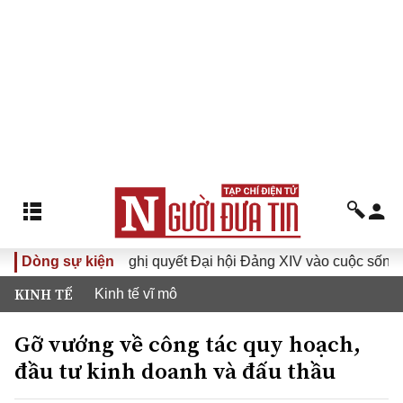
I
Dòng sự kiện
Đưa Nghị quyết Đại hội Đảng XIV vào cuộc sống
Hư
KINH TẾ
Kinh tế vĩ mô
Gỡ vướng về công tác quy hoạch,
đầu tư kinh doanh và đấu thầu