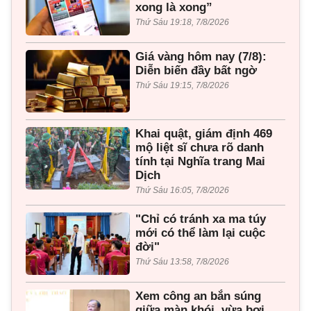
xong là xong”
Thứ Sáu 19:18, 7/8/2026
Giá vàng hôm nay (7/8):
Diễn biến đầy bất ngờ
Thứ Sáu 19:15, 7/8/2026
Khai quật, giám định 469
mộ liệt sĩ chưa rõ danh
tính tại Nghĩa trang Mai
Dịch
Thứ Sáu 16:05, 7/8/2026
"Chỉ có tránh xa ma túy
mới có thể làm lại cuộc
đời"
Thứ Sáu 13:58, 7/8/2026
Xem công an bắn súng
giữa màn khói, vừa bơi