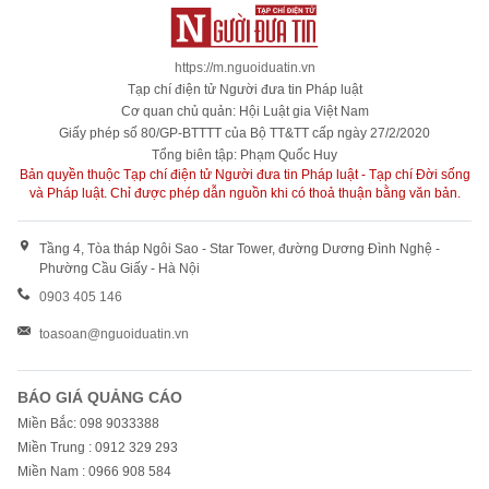
https://m.nguoiduatin.vn
Tạp chí điện tử Người đưa tin Pháp luật
Cơ quan chủ quản: Hội Luật gia Việt Nam
Giấy phép số 80/GP-BTTTT của Bộ TT&TT cấp ngày 27/2/2020
Tổng biên tập: Phạm Quốc Huy
Bản quyền thuộc Tạp chí điện tử Người đưa tin Pháp luật - Tạp chí Đời sống
và Pháp luật. Chỉ được phép dẫn nguồn khi có thoả thuận bằng văn bản.
Tầng 4, Tòa tháp Ngôi Sao - Star Tower, đường Dương Đình Nghệ -
Phường Cầu Giấy - Hà Nội
0903 405 146
toasoan@nguoiduatin.vn
BÁO GIÁ QUẢNG CÁO
Miền Bắc: 098 9033388
Miền Trung : 0912 329 293
Miền Nam : 0966 908 584