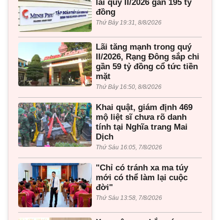
lãi quý II/2026 gần 195 tỷ
đồng
Thứ Bảy 19:31, 8/8/2026
Lãi tăng mạnh trong quý
II/2026, Rạng Đông sắp chi
gần 59 tỷ đồng cổ tức tiền
mặt
Thứ Bảy 16:50, 8/8/2026
Khai quật, giám định 469
mộ liệt sĩ chưa rõ danh
tính tại Nghĩa trang Mai
Dịch
Thứ Sáu 16:05, 7/8/2026
"Chỉ có tránh xa ma túy
mới có thể làm lại cuộc
đời"
Thứ Sáu 13:58, 7/8/2026