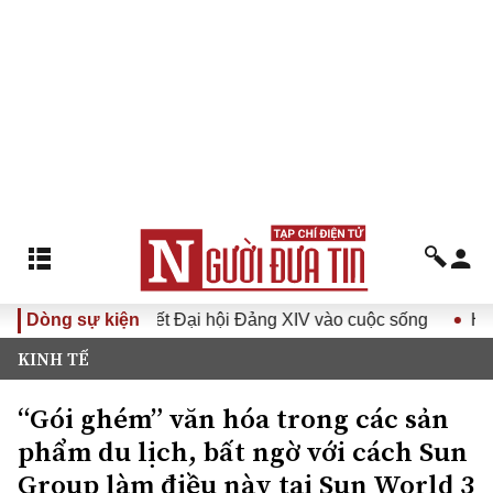
 Nghị quyết Đại hội Đảng XIV vào cuộc sống
Dòng sự kiện
Hướng tới Đ
KINH TẾ
“Gói ghém” văn hóa trong các sản
phẩm du lịch, bất ngờ với cách Sun
Group làm điều này tại Sun World 3