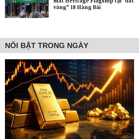
mắt Heritage Flagship tại "đất
vàng" 18 Hàng Bài
NỔI BẬT TRONG NGÀY