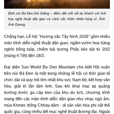
Đỉnh núi Bà Đen linh thiêng – điểm đến kết nối du khách với tinh
hoa nghệ thuật dân gian và cảnh sắc thiên nhiên hùng vĩ. Ảnh:
Ánh Dương.
Chẳng hạn, Lễ hội "Hương sắc Tây Ninh 2026" gồm nhiều
màn trình diễn nghệ thuật dân gian, ngắm vườn hoa hàng
nghìn bông tulip, chiêm bái tượng Phật, kéo dài từ 20/2
(mùng 4 Tết) đến 18/3.
Đại diện Sun World Ba Den Mountain cho biết Hội xuân
trên núi Bà Đen là một trong những lễ hội có thời gian tổ
chức dài và quy mô lớn nhất khu vực Nam bộ, kết hợp văn
hóa, giải trí lẫn tâm linh. Sau khi khai mạc tại quảng
trường trước ga cáp treo của khu du lịch, chương trình
mang đến các màn trình diễn dân gian như nhạc ngũ âm,
múa Khmer, trống Chhay-dăm - di sản văn hóa phi vật thể
quốc gia, cùng nhiều tiết mục nghệ thuật đương đại. Ngoài