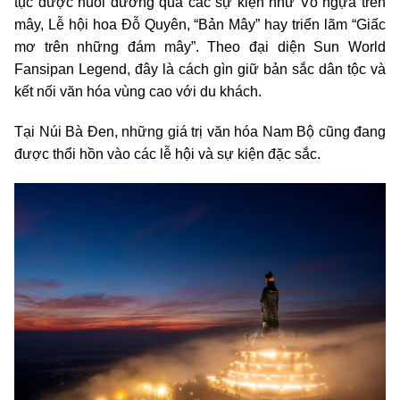
tục được nuôi dưỡng qua các sự kiện như Vó ngựa trên
mây, Lễ hội hoa Đỗ Quyên, “Bản Mây” hay triển lãm “Giấc
mơ trên những đám mây”. Theo đại diện Sun World
Fansipan Legend, đây là cách gìn giữ bản sắc dân tộc và
kết nối văn hóa vùng cao với du khách.
Tại Núi Bà Đen, những giá trị văn hóa Nam Bộ cũng đang
được thổi hồn vào các lễ hội và sự kiện đặc sắc.