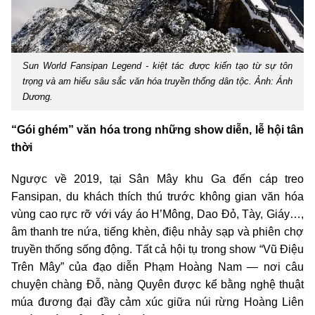
Sun World Fansipan Legend - kiệt tác được kiến tạo từ sự tôn
trọng và am hiểu sâu sắc văn hóa truyền thống dân tộc. Ảnh: Ánh
Dương.
“Gói ghém” văn hóa trong những show diễn, lễ hội tân
thời
Ngược về 2019, tại Sân Mây khu Ga đến cáp treo
Fansipan, du khách thích thú trước không gian văn hóa
vùng cao rực rỡ với váy áo H’Mông, Dao Đỏ, Tày, Giáy…,
âm thanh tre nứa, tiếng khèn, điệu nhảy sạp và phiên chợ
truyền thống sống động. Tất cả hội tụ trong show “Vũ Điệu
Trên Mây” của đạo diễn Phạm Hoàng Nam — nơi câu
chuyện chàng Đỗ, nàng Quyên được kể bằng nghệ thuật
múa đương đại đầy cảm xúc giữa núi rừng Hoàng Liên