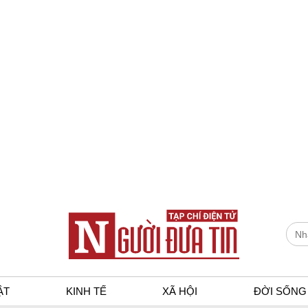
ẬT
KINH TẾ
XÃ HỘI
ĐỜI SỐNG