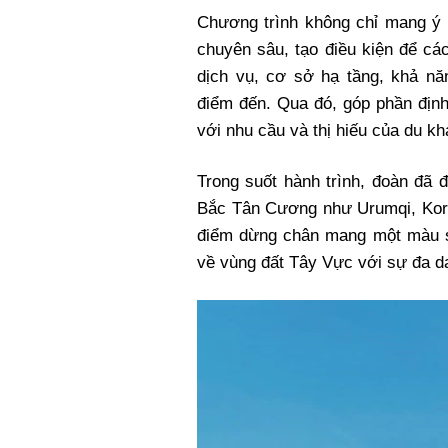
Chương trình không chỉ mang ý n
chuyên sâu, tạo điều kiện để cá
dịch vụ, cơ sở hạ tầng, khả nă
điểm đến. Qua đó, góp phần định
với nhu cầu và thị hiếu của du k
Trong suốt hành trình, đoàn đã đ
Bắc Tân Cương như Urumqi, Korl
điểm dừng chân mang một màu sắ
về vùng đất Tây Vực với sự đa d