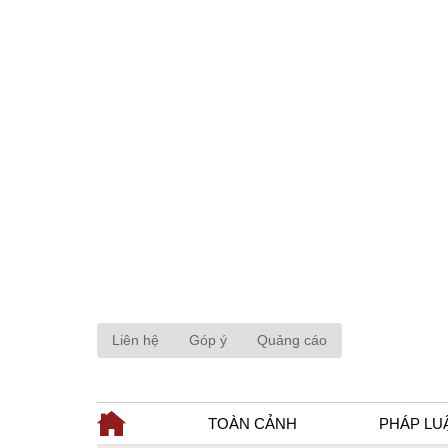
Liên hệ
Góp ý
Quảng cáo
TOÀN CẢNH
PHÁP LU