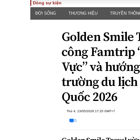
Dòng sự kiện
ĐỜI SỐNG
THƯƠNG HIỆU
TRUYỀN THÔN
TOÀN CẢNH
PHÁP 
Tiêu điểm
Dòng ch
Golden Smile 
luật
Chính sách
Góc nhìn 
Sự kiện
công Famtrip 
Hồ sơ đi
Đối thoại
Tiếng nó
Vực” và hướng
Thế giới
An ninh 
trường du lịc
Quốc 2026
Thứ 4, 13/05/2026 17:20 GMT+7
0
ĐA CHIỀU
INFOC
Quan điểm