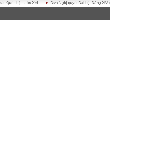
i khóa XVI
Đưa Nghị quyết Đại hội Đảng XIV vào cuộc sống
Hướng tới
ĐỜI SỐNG
Gia đình
Sức khỏe
Cần biết
g
Cộng đồng mạng
 – Đô thị