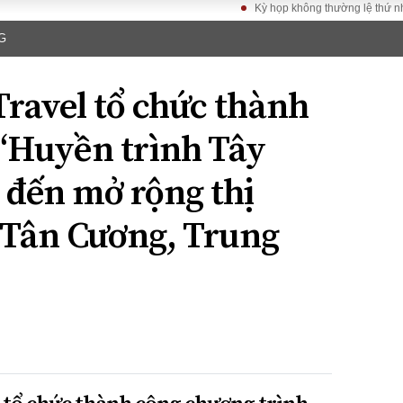
Kỳ họp không thường lệ thứ nhất, Quốc hộ
G
LUẬT
KINH TẾ
XÃ HỘI
ảy pháp
Bất động sản
Dân sinh
Travel tổ chức thành
Tài chính - Ngân
Giáo dục
luật gia
hàng
Văn hoá
“Huyền trình Tây
ều tra
Kinh tế vĩ mô
Môi trườn
i công dân
Hồ sơ doanh
 đến mở rộng thị
Giao thông
nghiệp
- Hình sự
Xu hướng thị
h Tân Cương, Trung
trường
Tiêu dùng và dư
luận
Công nghệ
US