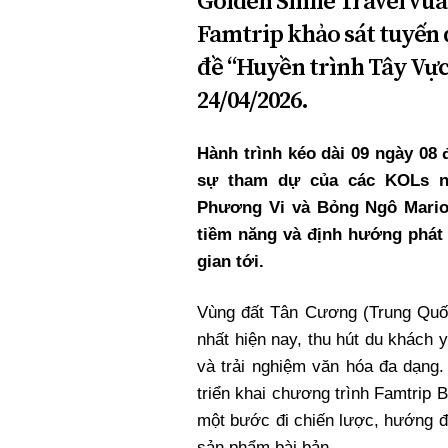
Golden Smile Travel vừa
Xi nhan Trái Phải
Famtrip khảo sát tuyến 
Bạn đọc viết
đề “Huyền trình Tây Vực”
24/04/2026.
Hành trình kéo dài 09 ngày 08
sự tham dự của các KOLs n
Phương Vi và Bỏng Ngô Mario
tiềm năng và định hướng phát 
gian tới.
Vùng đất Tân Cương (Trung Quốc
nhất hiện nay, thu hút du khách 
và trải nghiệm văn hóa đa dạng
triển khai chương trình Famtrip
một bước đi chiến lược, hướng đ
sản phẩm bài bản.