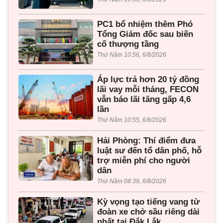
PC1 bổ nhiệm thêm Phó
Tổng Giám đốc sau biến
cố thượng tầng
Thứ Năm 10:56, 6/8/2026
Áp lực trả hơn 20 tỷ đồng
lãi vay mỗi tháng, FECON
vẫn báo lãi tăng gấp 4,6
lần
Thứ Năm 10:55, 6/8/2026
Hải Phòng: Thí điểm đưa
luật sư đến tổ dân phố, hỗ
trợ miễn phí cho người
dân
Thứ Năm 08:39, 6/8/2026
Kỳ vọng tạo tiếng vang từ
đoàn xe chở sầu riêng dài
nhất tại Đắk Lắk