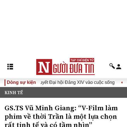
ưa Nghị quyết Đại hội Đảng XIV vào cuộc sống
Dòng sự kiện
Hướng tới
KINH TẾ
GS.TS Vũ Minh Giang: “V-Film làm
phim về thời Trần là một lựa chọn
rất tinh tế và có tầm nhìn”