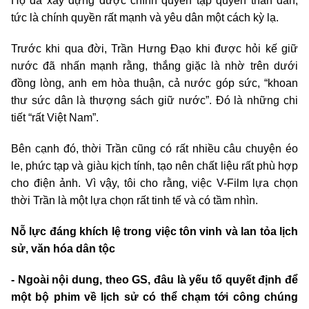
Họ đã xây dựng được chính quyền tập quyền thân dân,
tức là chính quyền rất mạnh và yêu dân một cách kỳ lạ.
Trước khi qua đời, Trần Hưng Đạo khi được hỏi kế giữ
nước đã nhấn mạnh rằng, thắng giặc là nhờ trên dưới
đồng lòng, anh em hòa thuận, cả nước góp sức, “khoan
thư sức dân là thượng sách giữ nước”. Đó là những chi
tiết “rất Việt Nam”.
Bên cạnh đó, thời Trần cũng có rất nhiều câu chuyện éo
le, phức tạp và giàu kịch tính, tạo nên chất liệu rất phù hợp
cho điện ảnh. Vì vậy, tôi cho rằng, việc V-Film lựa chọn
thời Trần là một lựa chọn rất tinh tế và có tầm nhìn.
Nỗ lực đáng khích lệ trong việc tôn vinh và lan tỏa lịch
sử, văn hóa dân tộc
- Ngoài nội dung, theo GS, đâu là yếu tố quyết định để
một bộ phim về lịch sử có thể chạm tới công chúng