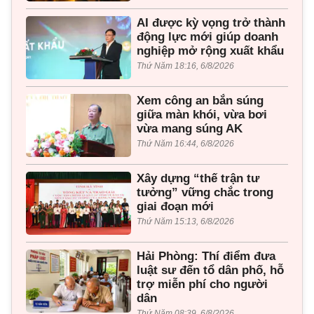
AI được kỳ vọng trở thành
động lực mới giúp doanh
nghiệp mở rộng xuất khẩu
Thứ Năm 18:16, 6/8/2026
Xem công an bắn súng
giữa màn khói, vừa bơi
vừa mang súng AK
Thứ Năm 16:44, 6/8/2026
Xây dựng “thế trận tư
tưởng” vững chắc trong
giai đoạn mới
Thứ Năm 15:13, 6/8/2026
Hải Phòng: Thí điểm đưa
luật sư đến tổ dân phố, hỗ
trợ miễn phí cho người
dân
Thứ Năm 08:39, 6/8/2026