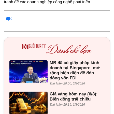
tranh để các doanh nghiệp công nghệ phát triển.
0
MB đã có giấy phép kinh
doanh tại Singapore, mở
rộng hiện diện để đón
dòng vốn FDI
Thứ Năm 20:00, 6/8/2026
Giá vàng hôm nay (6/8):
Biến động trái chiều
Thứ Năm 19:15, 6/8/2026