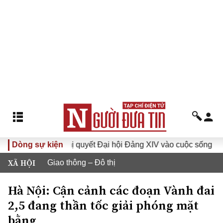
Đưa Nghị quyết Đại hội Đảng XIV vào cuộc sống
Dòng sự kiện
Hướng tớ
XÃ HỘI
Giao thông – Đô thị
Hà Nội: Cận cảnh các đoạn Vành đai
2,5 đang thần tốc giải phóng mặt
bằng