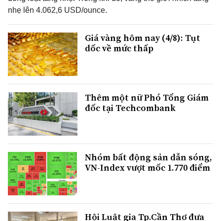
nhẹ lên 4.062,6 USD/ounce.
Giá vàng hôm nay (4/8): Tụt
dốc về mức thấp
Thêm một nữ Phó Tổng Giám
đốc tại Techcombank
Nhóm bất động sản dẫn sóng,
VN-Index vượt mốc 1.770 điểm
Hội Luật gia Tp.Cần Thơ đưa