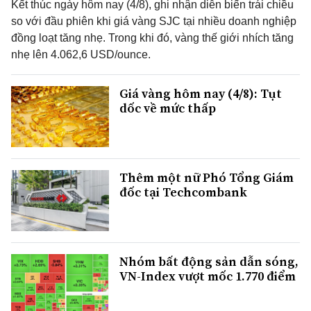
Kết thúc ngày hôm nay (4/8), ghi nhận diễn biến trái chiều
so với đầu phiên khi giá vàng SJC tại nhiều doanh nghiệp
đồng loạt tăng nhẹ. Trong khi đó, vàng thế giới nhích tăng
nhẹ lên 4.062,6 USD/ounce.
Giá vàng hôm nay (4/8): Tụt
dốc về mức thấp
Thêm một nữ Phó Tổng Giám
đốc tại Techcombank
Nhóm bất động sản dẫn sóng,
VN-Index vượt mốc 1.770 điểm