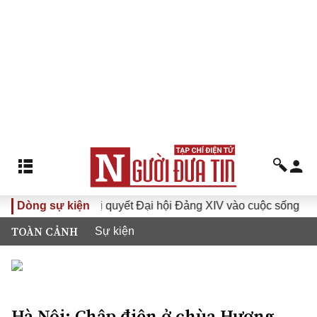
I
Dòng sự kiện
Đưa Nghị quyết Đại hội Đảng XIV vào cuộc sống
Hư
TOÀN CẢNH
Sự kiện
Hà Nội: Chập điện ở chùa Hương