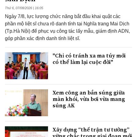
Thứ 6, 07/08/2026 | 16:05
Ngày 7/8, lực lượng chức năng bắt đầu khai quật các
phần mộ liệt sĩ chưa rõ danh tính tại Nghĩa trang Mai Dịch
(Tp.Hà Nội) để phục vụ công tác lấy mẫu, giám định ADN,
góp phần xác định danh tính liệt sĩ.
"Chỉ có tránh xa ma túy mới
có thể làm lại cuộc đời"
Xem công an bắn súng giữa
màn khói, vừa bơi vừa mang
súng AK
Xây dựng “thế trận tư tưởng”
vững chắc trong giai đoạn mới