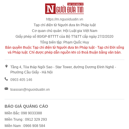
https://m.nguoiduatin.vn
Tạp chí điện tử Người đưa tin Pháp luật
Cơ quan chủ quản: Hội Luật gia Việt Nam
Giấy phép số 80/GP-BTTTT của Bộ TT&TT cấp ngày 27/2/2020
Tổng biên tập: Phạm Quốc Huy
Bản quyền thuộc Tạp chí điện tử Người đưa tin Pháp luật - Tạp chí Đời sống
và Pháp luật. Chỉ được phép dẫn nguồn khi có thoả thuận bằng văn bản.
Tầng 4, Tòa tháp Ngôi Sao - Star Tower, đường Dương Đình Nghệ -
Phường Cầu Giấy - Hà Nội
0903 405 146
toasoan@nguoiduatin.vn
BÁO GIÁ QUẢNG CÁO
Miền Bắc: 098 9033388
Miền Trung : 0912 329 293
Miền Nam : 0966 908 584