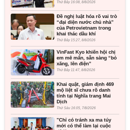
Thứ Bảy 16:08, 8/8/2026
Đề nghị luật hóa rõ vai trò
“đại diện nước chủ nhà”
của Petrovietnam trong
khai thác dầu khí
Thứ Bảy 15:27, 8/8/2026
VinFast Kyo khiến hội chị
em mê mẩn, sẵn sàng “bỏ
xăng, lên điện”
Thứ Bảy 11:47, 8/8/2026
Khai quật, giám định 469
mộ liệt sĩ chưa rõ danh
tính tại Nghĩa trang Mai
Dịch
Thứ Sáu 16:05, 7/8/2026
"Chỉ có tránh xa ma túy
mới có thể làm lại cuộc