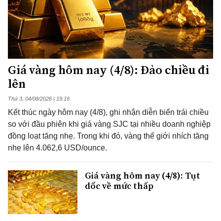
Giá vàng hôm nay (4/8): Đảo chiều đi
lên
Thứ 3, 04/08/2026 | 19:16
Kết thúc ngày hôm nay (4/8), ghi nhận diễn biến trái chiều
so với đầu phiên khi giá vàng SJC tại nhiều doanh nghiệp
đồng loạt tăng nhẹ. Trong khi đó, vàng thế giới nhích tăng
nhẹ lên 4.062,6 USD/ounce.
Giá vàng hôm nay (4/8): Tụt
dốc về mức thấp