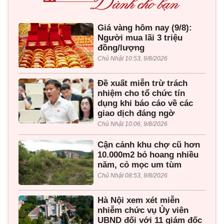
Giá vàng hôm nay (9/8):
Người mua lãi 3 triệu
đồng/lượng
Chủ Nhật 10:53, 9/8/2026
Đề xuất miễn trừ trách
nhiệm cho tổ chức tín
dụng khi báo cáo về các
giao dịch đáng ngờ
Chủ Nhật 10:06, 9/8/2026
Cận cảnh khu chợ cũ hơn
10.000m2 bỏ hoang nhiều
năm, cỏ mọc um tùm
Chủ Nhật 08:53, 9/8/2026
Hà Nội xem xét miễn
nhiễm chức vụ Ủy viên
UBND đối với 11 giám đốc