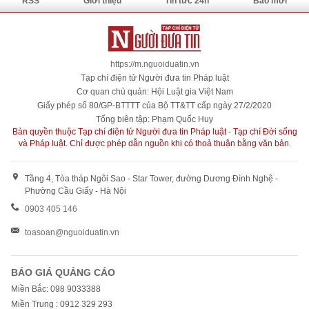
RSS
Giới thiệu
Tin tức 24h
Báo mới
https://m.nguoiduatin.vn
Tạp chí điện tử Người đưa tin Pháp luật
Cơ quan chủ quản: Hội Luật gia Việt Nam
Giấy phép số 80/GP-BTTTT của Bộ TT&TT cấp ngày 27/2/2020
Tổng biên tập: Phạm Quốc Huy
Bản quyền thuộc Tạp chí điện tử Người đưa tin Pháp luật - Tạp chí Đời sống
và Pháp luật. Chỉ được phép dẫn nguồn khi có thoả thuận bằng văn bản.
Tầng 4, Tòa tháp Ngôi Sao - Star Tower, đường Dương Đình Nghệ -
Phường Cầu Giấy - Hà Nội
0903 405 146
toasoan@nguoiduatin.vn
BÁO GIÁ QUẢNG CÁO
Miền Bắc: 098 9033388
Miền Trung : 0912 329 293