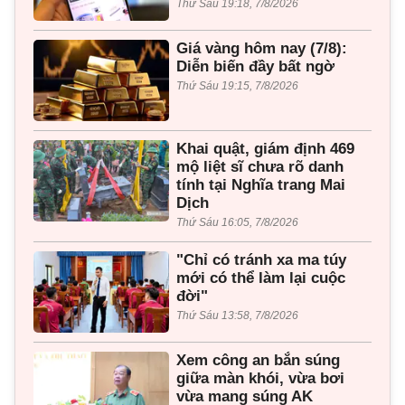
Thứ Sáu 19:18, 7/8/2026
Giá vàng hôm nay (7/8):
Diễn biến đầy bất ngờ
Thứ Sáu 19:15, 7/8/2026
Khai quật, giám định 469
mộ liệt sĩ chưa rõ danh
tính tại Nghĩa trang Mai
Dịch
Thứ Sáu 16:05, 7/8/2026
"Chỉ có tránh xa ma túy
mới có thể làm lại cuộc
đời"
Thứ Sáu 13:58, 7/8/2026
Xem công an bắn súng
giữa màn khói, vừa bơi
vừa mang súng AK