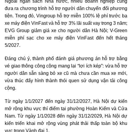
Ngoài ngân sách Nhà nước, nhiều doanh nghiệp cũng
đưa ra chương trình hỗ trợ người dân chuyển đổi phương
tiện. Trong đó, Vingroup hỗ trợ miễn 100% lệ phí trước bạ
xe máy điện VinFast và hỗ trợ 3% lãi suất vay trong 3 năm;
EVG Group giảm giá xe cho người dân Hà Nội; V-Green
miễn phí sạc cho xe máy điện VinFast đến hết tháng
5/2027.
Đáng chú ý, thành phố đánh giá phương án hỗ trợ bằng
vé giao thông công cộng mang lại “lợi ích kép”: vừa hỗ trợ
người dân sẵn sàng bỏ xe cũ mà chưa cần mua xe mới,
vừa thúc đẩy hình thành thói quen sử dụng vận tải công
cộng.
Từ ngày 1/1/2027 đến ngày 31/12/2027, Hà Nội dự kiến
mở rộng khu vực thí điểm tại phường Hoàn Kiếm và Cửa
Nam. Từ ngày 1/1/2028 đến ngày 31/12/2029, Hà Nội dự
kiến triển khai mở rộng vùng phát thải thấp toàn bộ khu
vực trong Vành đai 1.