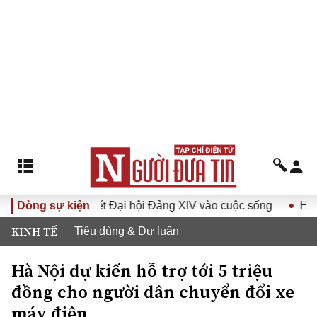
ưa Nghị quyết Đại hội Đảng XIV vào cuộc sống
Dòng sự kiện
Hướng tới
KINH TẾ
Tiêu dùng & Dư luận
Hà Nội dự kiến hỗ trợ tới 5 triệu
đồng cho người dân chuyển đổi xe
máy điện