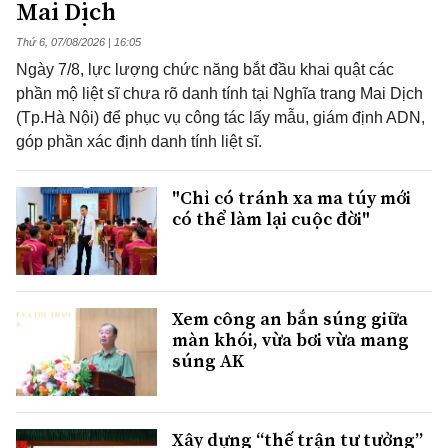
Mai Dịch
Thứ 6, 07/08/2026 | 16:05
Ngày 7/8, lực lượng chức năng bắt đầu khai quật các
phần mộ liệt sĩ chưa rõ danh tính tại Nghĩa trang Mai Dịch
(Tp.Hà Nội) để phục vụ công tác lấy mẫu, giám định ADN,
góp phần xác định danh tính liệt sĩ.
"Chỉ có tránh xa ma túy mới
có thể làm lại cuộc đời"
Xem công an bắn súng giữa
màn khói, vừa bơi vừa mang
súng AK
Xây dựng “thế trận tư tưởng”