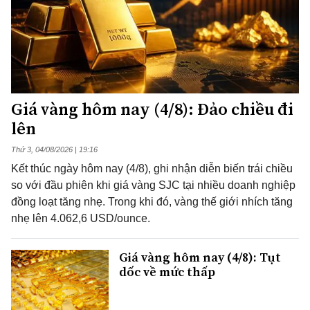
Giá vàng hôm nay (4/8): Đảo chiều đi
lên
Thứ 3, 04/08/2026 | 19:16
Kết thúc ngày hôm nay (4/8), ghi nhận diễn biến trái chiều
so với đầu phiên khi giá vàng SJC tại nhiều doanh nghiệp
đồng loạt tăng nhẹ. Trong khi đó, vàng thế giới nhích tăng
nhẹ lên 4.062,6 USD/ounce.
Giá vàng hôm nay (4/8): Tụt
dốc về mức thấp