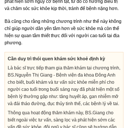
phát hiện sớm nguy cơ bệnh tật, từ đó có hướng điều trị
và chăm sóc sức khỏe kịp thời, tránh để bệnh nặng hơn.
Bà cũng cho rằng những chương trình như thế này không
chỉ giúp người dân yên tâm hơn về sức khỏe mà còn thể
hiện sự quan tâm thiết thực đối với người cao tuổi tại địa
phương.
Cần duy trì thói quen khám sức khoẻ định kỳ
Là bác sĩ trực tiếp tham gia thăm khám tại chương trình,
BS.Nguyễn Thị Giang - Bệnh viện đa khoa Đông Anh
cho biết, buổi khám và tư vấn sức khỏe miễn phí cho
người cao tuổi trong buổi sáng nay đã phát hiện một số
bệnh lý thường gặp như: tăng huyết áp, gan nhiễm mỡ
và đái tháo đường, đục thủy tinh thể, các bệnh lý về tai.
Thông qua hoạt động thăm khám này, BS.Giang cho
biết ngoài việc tư vấn, sàng lọc và phát hiện sớm các
vấn đề sức khỏe, đội ngũ y bác sĩ cũng sẽ hướng dẫn