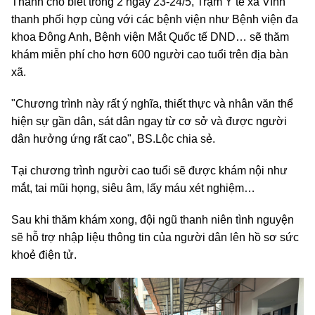
Thanh cho biết trong 2 ngày 23-24/5, Trạm Y tế xã Vĩnh
thanh phối hợp cùng với các bệnh viện như Bệnh viện đa
khoa Đông Anh, Bệnh viện Mắt Quốc tế DND… sẽ thăm
khám miễn phí cho hơn 600 người cao tuổi trên địa bàn
xã.
"Chương trình này rất ý nghĩa, thiết thực và nhân văn thể
hiện sự gần dân, sát dân ngay từ cơ sở và được người
dân hưởng ứng rất cao", BS.Lộc chia sẻ.
Tại chương trình người cao tuổi sẽ được khám nội như
mắt, tai mũi họng, siêu âm, lấy máu xét nghiệm…
Sau khi thăm khám xong, đội ngũ thanh niên tình nguyện
sẽ hỗ trợ nhập liệu thông tin của người dân lên hồ sơ sức
khoẻ điện tử.