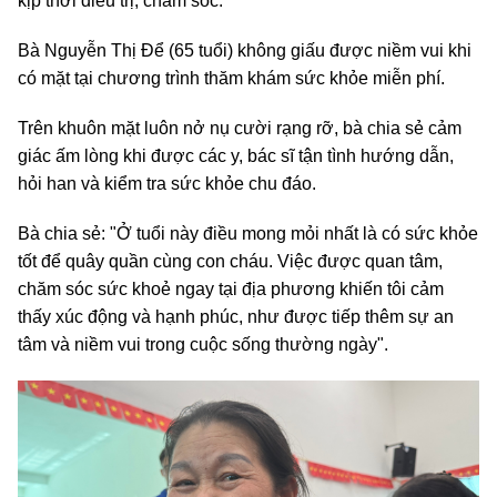
kịp thời điều trị, chăm sóc.
Bà Nguyễn Thị Để (65 tuổi) không giấu được niềm vui khi
có mặt tại chương trình thăm khám sức khỏe miễn phí.
Trên khuôn mặt luôn nở nụ cười rạng rỡ, bà chia sẻ cảm
giác ấm lòng khi được các y, bác sĩ tận tình hướng dẫn,
hỏi han và kiểm tra sức khỏe chu đáo.
Bà chia sẻ: "Ở tuổi này điều mong mỏi nhất là có sức khỏe
tốt để quây quần cùng con cháu. Việc được quan tâm,
chăm sóc sức khoẻ ngay tại địa phương khiến tôi cảm
thấy xúc động và hạnh phúc, như được tiếp thêm sự an
tâm và niềm vui trong cuộc sống thường ngày".