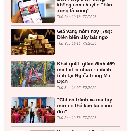
không còn chuyện “bán
xong là xong”
Thứ Sáu 19:18, 7/8/2026
Giá vàng hôm nay (7/8):
Diễn biến đầy bất ngờ
Thứ Sáu 19:15, 7/8/2026
Khai quật, giám định 469
mộ liệt sĩ chưa rõ danh
tính tại Nghĩa trang Mai
Dịch
Thứ Sáu 16:05, 7/8/2026
"Chỉ có tránh xa ma túy
mới có thể làm lại cuộc
đời"
Thứ Sáu 13:58, 7/8/2026