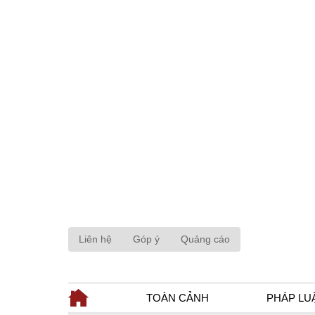
Liên hệ
Góp ý
Quảng cáo
TOÀN CẢNH
PHÁP LU