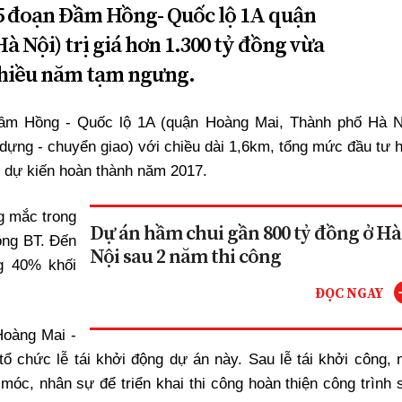
,5 đoạn Đầm Hồng- Quốc lộ 1A quận
 Nội) trị giá hơn 1.300 tỷ đồng vừa
nhiều năm tạm ngưng.
ầm Hồng - Quốc lộ 1A (quận Hoàng Mai, Thành phố Hà N
dựng - chuyển giao) với chiều dài 1,6km, tổng mức đầu tư 
, dự kiến hoàn thành năm 2017.
g mắc trong
Dự án hầm chui gần 800 tỷ đồng ở Hà
ồng BT. Đến
Nội sau 2 năm thi công
g 40% khối
ĐỌC NGAY
oàng Mai -
ổ chức lễ tái khởi động dự án này. Sau lễ tái khởi công, 
óc, nhân sự để triển khai thi công hoàn thiện công trình 