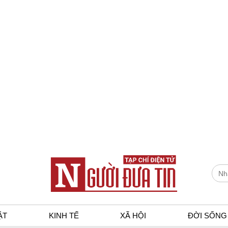
ẬT
KINH TẾ
XÃ HỘI
ĐỜI SỐNG