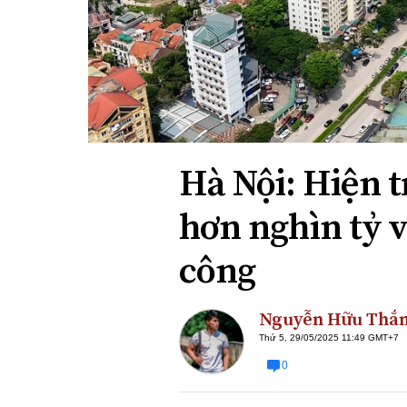
Xi nhan Trái Phải
Bạn đọc viết
Hà Nội: Hiện 
hơn nghìn tỷ v
công
Nguyễn Hữu Thắ
Thứ 5, 29/05/2025 11:49 GMT+7
0