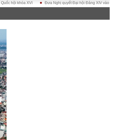
 XVI
Đưa Nghị quyết Đại hội Đảng XIV vào cuộc sống
Hướng tới Đại h
ĐỜI SỐNG
Gia đình
Sức khỏe
Cần biết
g
Cộng đồng mạng
 – Đô thị