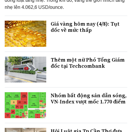
đồng loạt tăng nhẹ. Trong khi đó, vàng thế giới nhích tăng
nhẹ lên 4.062,6 USD/ounce.
Giá vàng hôm nay (4/8): Tụt
dốc về mức thấp
Thêm một nữ Phó Tổng Giám
đốc tại Techcombank
Nhóm bất động sản dẫn sóng,
VN-Index vượt mốc 1.770 điểm
Hội Luật gia Tp.Cần Thơ đưa