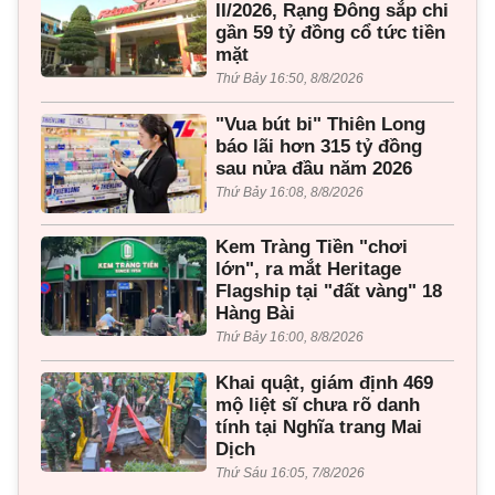
II/2026, Rạng Đông sắp chi
gần 59 tỷ đồng cổ tức tiền
mặt
Thứ Bảy 16:50, 8/8/2026
"Vua bút bi" Thiên Long
báo lãi hơn 315 tỷ đồng
sau nửa đầu năm 2026
Thứ Bảy 16:08, 8/8/2026
Kem Tràng Tiền "chơi
lớn", ra mắt Heritage
Flagship tại "đất vàng" 18
Hàng Bài
Thứ Bảy 16:00, 8/8/2026
Khai quật, giám định 469
mộ liệt sĩ chưa rõ danh
tính tại Nghĩa trang Mai
Dịch
Thứ Sáu 16:05, 7/8/2026