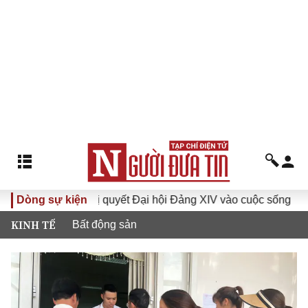
Đưa Nghị quyết Đại hội Đảng XIV vào cuộc sống
Dòng sự kiện
Hướng t
KINH TẾ
Bất động sản