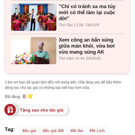
"Chỉ có tránh xa ma túy
mới có thể làm lại cuộc
đời"
Thứ Sáu 13:58, 7/8/2026
Xem công an bắn súng
giữa màn khói, vừa bơi
vừa mang súng AK
Thứ Năm 16:44, 6/8/2026
Cảm ơn bạn đã quan tâm đến nội dung trên. Hãy tặng sao để tiếp thêm
động lực cho tác giả có những bài viết hay hơn nữa.
0
Đã tặng:
Tặng sao cho tác giả
Tag:
đấu giá
đấu giá đất
đất đai
Mê Linh