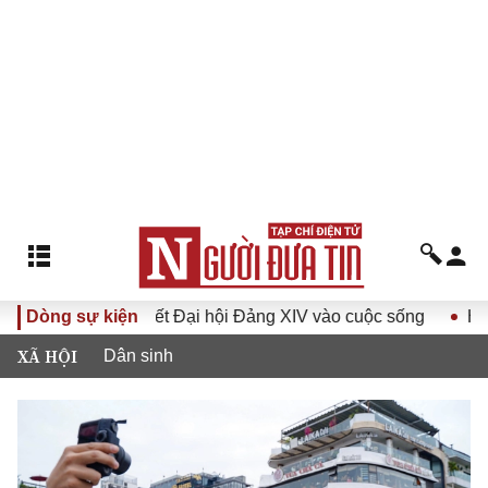
uyết Đại hội Đảng XIV vào cuộc sống
Dòng sự kiện
Hướng tới Đại hội 
XÃ HỘI
Dân sinh