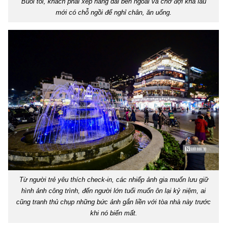
Buổi tối, khách phải xếp hàng dài bên ngoài và chờ đợi khá lâu
mới có chỗ ngồi để nghỉ chân, ăn uống.
Từ người trẻ yêu thích check-in, các nhiếp ảnh gia muốn lưu giữ
hình ảnh công trình, đến người lớn tuổi muốn ôn lại kỷ niệm, ai
cũng tranh thủ chụp những bức ảnh gắn liền với tòa nhà này trước
khi nó biến mất.