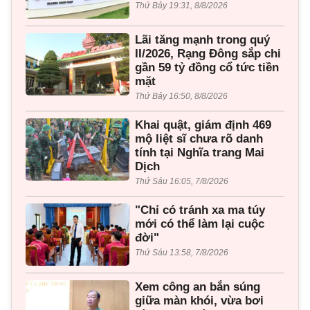
Thứ Bảy 19:31, 8/8/2026
Lãi tăng mạnh trong quý
II/2026, Rạng Đông sắp chi
gần 59 tỷ đồng cổ tức tiền
mặt
Thứ Bảy 16:50, 8/8/2026
Khai quật, giám định 469
mộ liệt sĩ chưa rõ danh
tính tại Nghĩa trang Mai
Dịch
Thứ Sáu 16:05, 7/8/2026
"Chỉ có tránh xa ma túy
mới có thể làm lại cuộc
đời"
Thứ Sáu 13:58, 7/8/2026
Xem công an bắn súng
giữa màn khói, vừa bơi