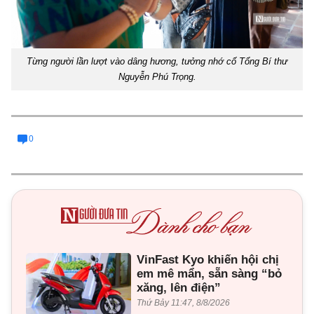
Từng người lần lượt vào dâng hương, tưởng nhớ cố Tổng Bí thư
Nguyễn Phú Trọng.
0
VinFast Kyo khiến hội chị
em mê mẩn, sẵn sàng “bỏ
xăng, lên điện”
Thứ Bảy 11:47, 8/8/2026