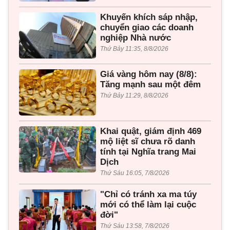
Khuyến khích sáp nhập,
chuyển giao các doanh
nghiệp Nhà nước
Thứ Bảy 11:35, 8/8/2026
Giá vàng hôm nay (8/8):
Tăng mạnh sau một đêm
Thứ Bảy 11:29, 8/8/2026
Khai quật, giám định 469
mộ liệt sĩ chưa rõ danh
tính tại Nghĩa trang Mai
Dịch
Thứ Sáu 16:05, 7/8/2026
"Chỉ có tránh xa ma túy
mới có thể làm lại cuộc
đời"
Thứ Sáu 13:58, 7/8/2026