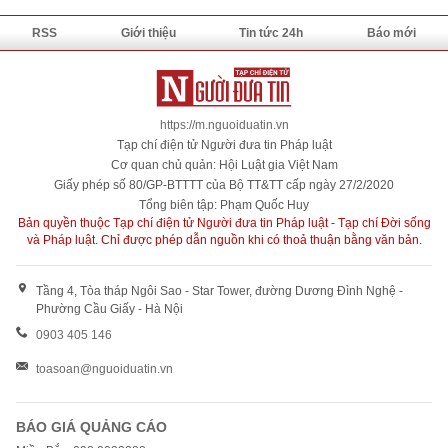
RSS
Giới thiệu
Tin tức 24h
Báo mới
https://m.nguoiduatin.vn
Tạp chí điện tử Người đưa tin Pháp luật
Cơ quan chủ quản: Hội Luật gia Việt Nam
Giấy phép số 80/GP-BTTTT của Bộ TT&TT cấp ngày 27/2/2020
Tổng biên tập: Phạm Quốc Huy
Bản quyền thuộc Tạp chí điện tử Người đưa tin Pháp luật - Tạp chí Đời sống
và Pháp luật. Chỉ được phép dẫn nguồn khi có thoả thuận bằng văn bản.
Tầng 4, Tòa tháp Ngôi Sao - Star Tower, đường Dương Đình Nghệ -
Phường Cầu Giấy - Hà Nội
0903 405 146
toasoan@nguoiduatin.vn
BÁO GIÁ QUẢNG CÁO