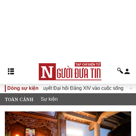
hị quyết Đại hội Đảng XIV vào cuộc sống
Dòng sự kiện
Hướng tới Đại h
TOÀN CẢNH
Sự kiện