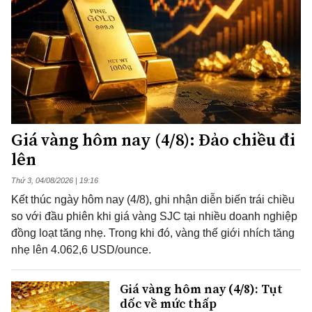
Giá vàng hôm nay (4/8): Đảo chiều đi
lên
Thứ 3, 04/08/2026 | 19:16
Kết thúc ngày hôm nay (4/8), ghi nhận diễn biến trái chiều
so với đầu phiên khi giá vàng SJC tại nhiều doanh nghiệp
đồng loạt tăng nhẹ. Trong khi đó, vàng thế giới nhích tăng
nhẹ lên 4.062,6 USD/ounce.
Giá vàng hôm nay (4/8): Tụt
dốc về mức thấp