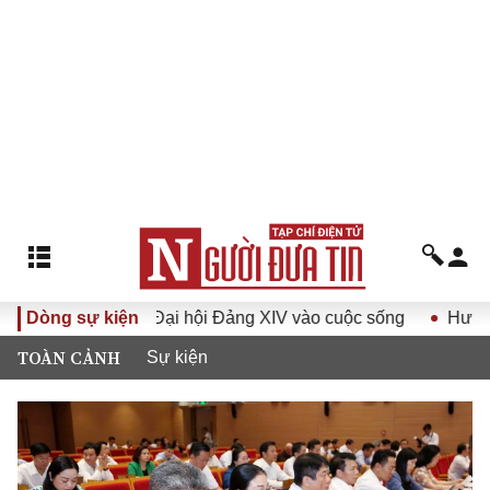
ghị quyết Đại hội Đảng XIV vào cuộc sống
Dòng sự kiện
Hướng tới Đại 
TOÀN CẢNH
Sự kiện