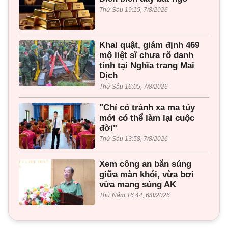
Thứ Sáu 19:15, 7/8/2026
Khai quật, giám định 469
mộ liệt sĩ chưa rõ danh
tính tại Nghĩa trang Mai
Dịch
Thứ Sáu 16:05, 7/8/2026
"Chỉ có tránh xa ma túy
mới có thể làm lại cuộc
đời"
Thứ Sáu 13:58, 7/8/2026
Xem công an bắn súng
giữa màn khói, vừa bơi
vừa mang súng AK
Thứ Năm 16:44, 6/8/2026