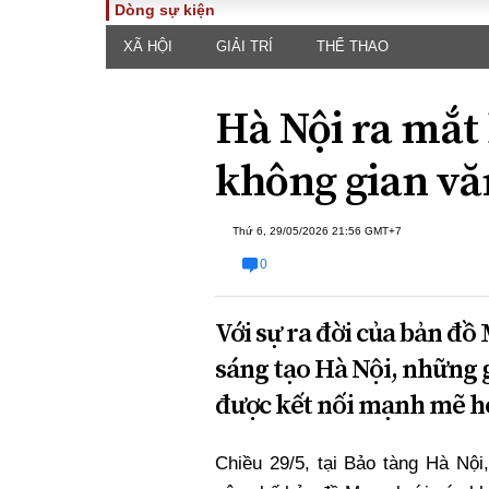
Dòng sự kiện
XÃ HỘI
GIẢI TRÍ
THỂ THAO
TOÀN CẢNH
PHÁP 
Tiêu điểm
Dòng ch
Hà Nội ra mắt
luật
Chính sách
Góc nhìn 
Sự kiện
không gian vă
Hồ sơ đi
Đối thoại
Tiếng nó
Thế giới
Thứ 6, 29/05/2026 21:56 GMT+7
An ninh 
0
Với sự ra đời của bản đồ
sáng tạo Hà Nội, những gi
được kết nối mạnh mẽ hơ
ĐA CHIỀU
INFOC
Chiều 29/5, tại Bảo tàng Hà Nộ
Quan điểm