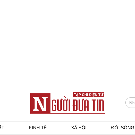
ẬT
KINH TẾ
XÃ HỘI
ĐỜI SỐNG