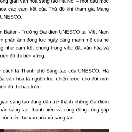
ông gian văn hóa sáng tạo Hà Nội – một dấu mốc
 hóa các cam kết của Thủ đô khi tham gia Mạng
ủa UNESCO.
than Baker - Trưởng Đại diện UNESCO tại Việt Nam
bên phản ánh động lực ngày càng mạnh mẽ của hệ
ũng như cam kết chung trong việc đặt văn hóa và
riển đô thị bền vững.
tư cách là Thành phố Sáng tạo của UNESCO, Hà
 của văn hóa là nguồn lực chiến lược cho đổi mới
iển đô thị bao trùm.
gian sáng tạo đang dần trở thành những địa điểm
nhân sáng tạo, thanh niên và cộng đồng cùng gặp
 hội mới cho văn hóa và sáng tạo.