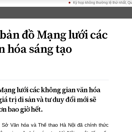
Kỳ họp không thường lệ thứ nhất, Quốc hội khó
LUẬT
KINH TẾ
XÃ HỘI
ảy pháp
Bất động sản
Dân sinh
 bản đồ Mạng lưới các
Tài chính - Ngân
Giáo dục
luật gia
hàng
Văn hoá
n hóa sáng tạo
ều tra
Kinh tế vĩ mô
Môi trườn
i công dân
Hồ sơ doanh
Giao thông
nghiệp
- Hình sự
Xu hướng thị
trường
Tiêu dùng và dư
 Mạng lưới các không gian văn hóa
luận
á trị di sản và tư duy đổi mới sẽ
Công nghệ
n bao giờ hết.
US
i, Sở Văn hóa và Thể thao Hà Nội đã chính thức