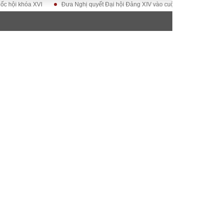
a XVI
Đưa Nghị quyết Đại hội Đảng XIV vào cuộc sống
Hướng tới Đại 
ĐỜI SỐNG
Gia đình
Sức khỏe
Cần biết
g
Cộng đồng mạng
 – Đô thị