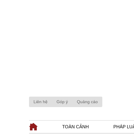
Liên hệ
Góp ý
Quảng cáo
TOÀN CẢNH
PHÁP LU