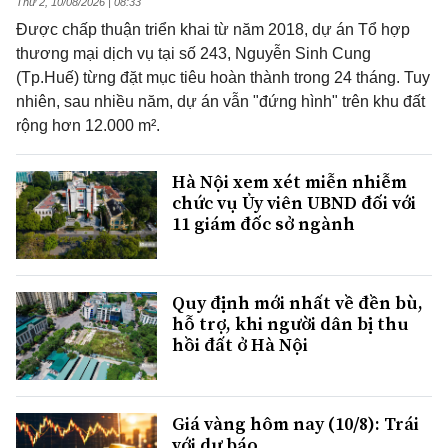
Thứ 2, 10/08/2026 | 08:33
Được chấp thuận triển khai từ năm 2018, dự án Tổ hợp
thương mại dịch vụ tại số 243, Nguyễn Sinh Cung
(Tp.Huế) từng đặt mục tiêu hoàn thành trong 24 tháng. Tuy
nhiên, sau nhiều năm, dự án vẫn "đứng hình" trên khu đất
rộng hơn 12.000 m².
Hà Nội xem xét miễn nhiễm
chức vụ Ủy viên UBND đối với
11 giám đốc sở ngành
Quy định mới nhất về đền bù,
hỗ trợ, khi người dân bị thu
hồi đất ở Hà Nội
Giá vàng hôm nay (10/8): Trái
với dự báo