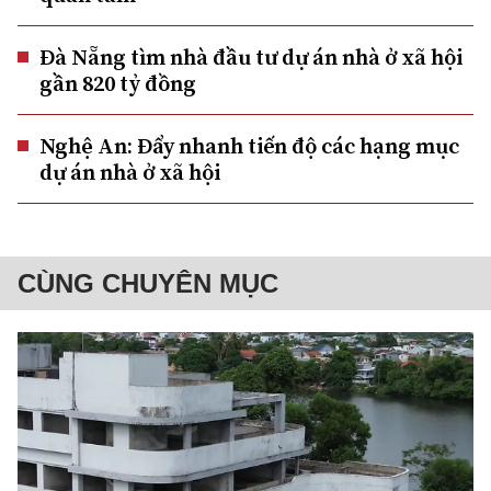
Đà Nẵng tìm nhà đầu tư dự án nhà ở xã hội
gần 820 tỷ đồng
Nghệ An: Đẩy nhanh tiến độ các hạng mục
dự án nhà ở xã hội
CÙNG CHUYÊN MỤC