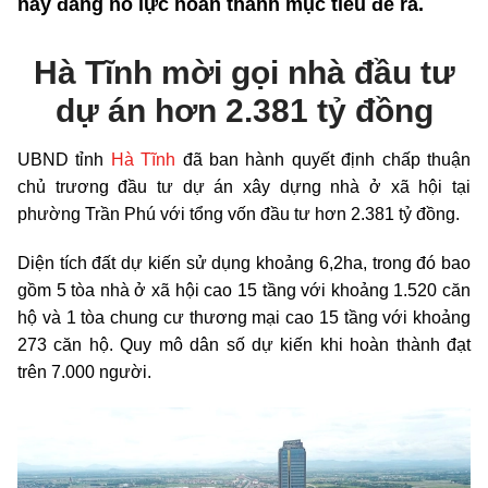
này đang nỗ lực hoàn thành mục tiêu đề ra.
Hà Tĩnh mời gọi nhà đầu tư
dự án
hơn 2.381 tỷ đồng
UBND tỉnh
Hà Tĩnh
đã ban hành quyết định chấp thuận
chủ trương đầu tư dự án xây dựng nhà ở xã hội tại
phường Trần Phú với tổng vốn đầu tư hơn 2.381 tỷ đồng.
Diện tích đất dự kiến sử dụng khoảng 6,2ha, trong đó bao
gồm 5 tòa nhà ở xã hội cao 15 tầng với khoảng 1.520 căn
hộ và 1 tòa chung cư thương mại cao 15 tầng với khoảng
273 căn hộ. Quy mô dân số dự kiến khi hoàn thành đạt
trên 7.000 người.