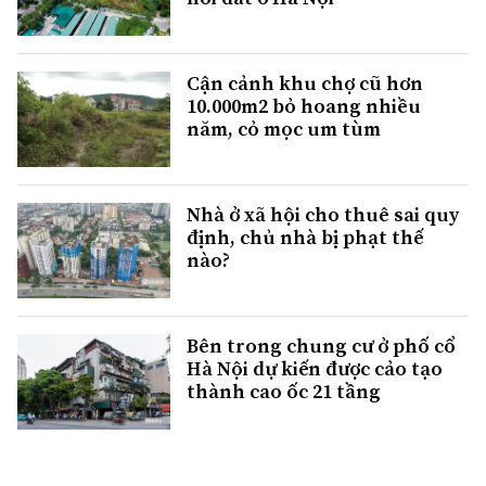
Cận cảnh khu chợ cũ hơn
10.000m2 bỏ hoang nhiều
năm, cỏ mọc um tùm
Nhà ở xã hội cho thuê sai quy
định, chủ nhà bị phạt thế
nào?
Bên trong chung cư ở phố cổ
Hà Nội dự kiến được cảo tạo
thành cao ốc 21 tầng