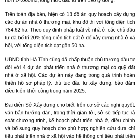
hơn 14.000m2, tổng mức đầu tư trên 198 tỷ đồng.
Trên toàn địa bàn, hiện có 13 đồ án quy hoạch xây dựng
các dự án nhà ở thương mại, khu đô thị với tổng diện tích
784,62 ha. Theo quy định pháp luật về nhà ở, các chủ đầu
tư đã bố trí 20% tổng diện tích đất ở để xây dựng nhà ở xã
hội, với tổng diện tích đạt gần 50 ha.
UBND tỉnh Hà Tĩnh cũng đã chấp thuận chủ trương đầu tư
đối với 4 dự án phát triển nhà ở thương mại có quỹ đất
nhà ở xã hội. Các dự án này đang trong quá trình hoàn
thiện hồ sơ pháp lý, thủ tục đầu tư xây dựng, bảo đảm
điều kiện khởi công trong năm 2025.
Đại diện Sở Xây dựng cho biết, trên cơ sở các nghị quyết,
văn bản hướng dẫn, trong thời gian tới, sở sẽ tiếp tục rà
soát chương trình, kế hoạch phát triển nhà ở, điều chỉnh
và bổ sung quy hoạch cho phù hợp; nghiên cứu đưa chỉ
tiêu phát triển nhà ở xã hội vào hệ thống chỉ tiêu phát triển