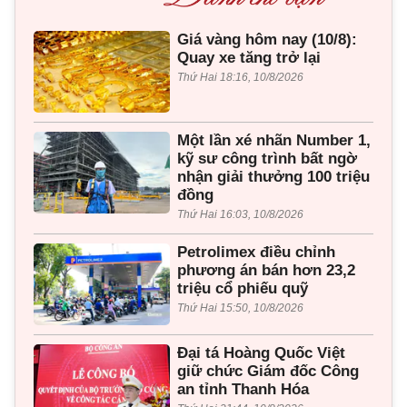
Giá vàng hôm nay (10/8):
Quay xe tăng trở lại
Thứ Hai 18:16, 10/8/2026
Một lần xé nhãn Number 1,
kỹ sư công trình bất ngờ
nhận giải thưởng 100 triệu
đồng
Thứ Hai 16:03, 10/8/2026
Petrolimex điều chỉnh
phương án bán hơn 23,2
triệu cổ phiếu quỹ
Thứ Hai 15:50, 10/8/2026
Đại tá Hoàng Quốc Việt
giữ chức Giám đốc Công
an tỉnh Thanh Hóa