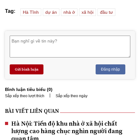
Tag:
Hà Tĩnh
dự án
nhà ở
xã hội
đầu tư
Gửi bình luận
Đăng nhập
Bình luận tiêu biểu (
0
)
|
Sắp xếp theo lượt thích
Sắp xếp theo ngày
BÀI VIẾT LIÊN QUAN
Hà Nội: Tiến độ khu nhà ở xã hội chất
lượng cao hàng chục nghìn người đang
quan tâm