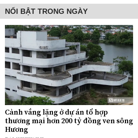
NỔI BẬT TRONG NGÀY
Cảnh vắng lặng ở dự án tổ hợp
thương mại hơn 200 tỷ đồng ven sông
Hương