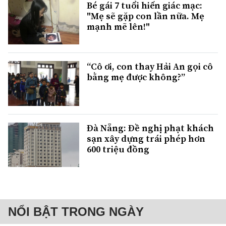
Bé gái 7 tuổi hiến giác mạc:
"Mẹ sẽ gặp con lần nữa. Mẹ
mạnh mẽ lên!"
“Cô ơi, con thay Hải An gọi cô
bằng mẹ được không?”
Đà Nẵng: Đề nghị phạt khách
sạn xây dựng trái phép hơn
600 triệu đồng
NỔI BẬT TRONG NGÀY