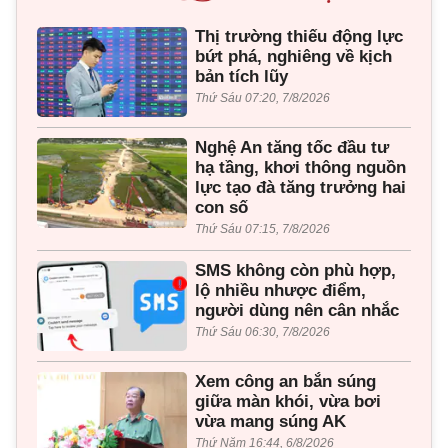
Thị trường thiếu động lực
bứt phá, nghiêng về kịch
bản tích lũy
Thứ Sáu 07:20, 7/8/2026
Nghệ An tăng tốc đầu tư
hạ tầng, khơi thông nguồn
lực tạo đà tăng trưởng hai
con số
Thứ Sáu 07:15, 7/8/2026
SMS không còn phù hợp,
lộ nhiều nhược điểm,
người dùng nên cân nhắc
Thứ Sáu 06:30, 7/8/2026
Xem công an bắn súng
giữa màn khói, vừa bơi
vừa mang súng AK
Thứ Năm 16:44, 6/8/2026