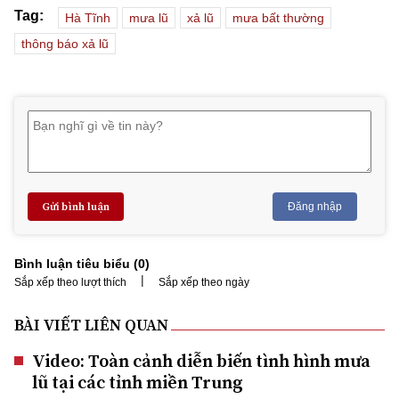
Tag:
Hà Tĩnh
mưa lũ
xả lũ
mưa bất thường
thông báo xả lũ
Gửi bình luận
Đăng nhập
Bình luận tiêu biểu (
0
)
|
Sắp xếp theo lượt thích
Sắp xếp theo ngày
BÀI VIẾT LIÊN QUAN
Video: Toàn cảnh diễn biến tình hình mưa
lũ tại các tỉnh miền Trung