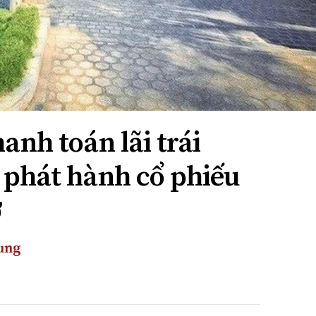
nh toán lãi trái
 phát hành cổ phiếu
ợ
ung