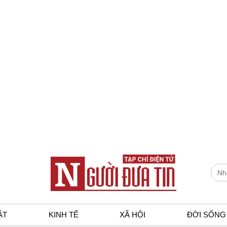
ẬT
KINH TẾ
XÃ HỘI
ĐỜI SỐNG