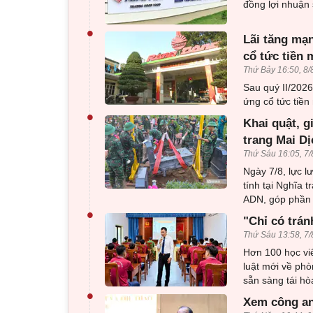
đồng lợi nhuận 
•
Lãi tăng mạn
cổ tức tiền 
Thứ Bảy 16:50, 8/
Sau quý II/202
ứng cổ tức tiền 
•
Khai quật, g
trang Mai Dị
Thứ Sáu 16:05, 7/
Ngày 7/8, lực l
tính tại Nghĩa 
ADN, góp phần x
•
"Chỉ có trán
Thứ Sáu 13:58, 7/
Hơn 100 học viê
luật mới về phò
sẵn sàng tái h
•
Xem công an