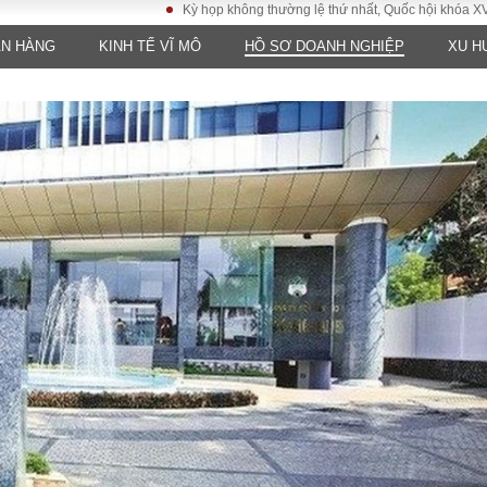
Kỳ họp không thường lệ thứ nhất, Quốc hội khóa XVI
Đ
ÂN HÀNG
KINH TẾ VĨ MÔ
HỒ SƠ DOANH NGHIỆP
XU H
LUẬT
KINH TẾ
XÃ HỘI
ảy pháp
Bất động sản
Dân sinh
Tài chính - Ngân
Giáo dục
luật gia
hàng
Văn hoá
ều tra
Kinh tế vĩ mô
Môi trườn
i công dân
Hồ sơ doanh
Giao thông
nghiệp
- Hình sự
Xu hướng thị
trường
Tiêu dùng và dư
luận
Công nghệ
US