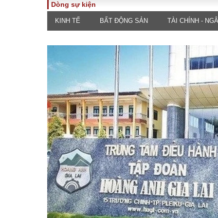
Dòng sự kiện
KINH TẾ
BẤT ĐỘNG SẢN
TÀI CHÍNH - NG
TOÀN CẢNH
PHÁP 
Tiêu điểm
Dòng ch
luật
Chính sách
Góc nhìn 
Sự kiện
Hồ sơ đi
Đối thoại
Tiếng nó
Thế giới
An ninh 
ĐA CHIỀU
INFOC
Quan điểm