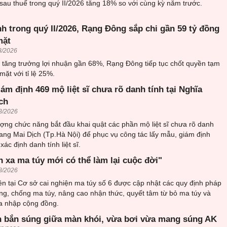
sau thuế trong quý II/2026 tăng 18% so với cùng kỳ năm trước.
h trong quý II/2026, Rạng Đông sắp chi gần 59 tỷ đồng
mặt
8/2026
6 tăng trưởng lợi nhuận gần 68%, Rạng Đông tiếp tục chốt quyền tạm
mặt với tỉ lệ 25%.
iám định 469 mộ liệt sĩ chưa rõ danh tính tại Nghĩa
ch
8/2026
ượng chức năng bắt đầu khai quật các phần mộ liệt sĩ chưa rõ danh
trang Mai Dịch (Tp.Hà Nội) để phục vụ công tác lấy mẫu, giám định
ác định danh tính liệt sĩ.
h xa ma túy mới có thể làm lại cuộc đời"
8/2026
n tại Cơ sở cai nghiện ma túy số 6 được cập nhật các quy định pháp
ng, chống ma túy, nâng cao nhận thức, quyết tâm từ bỏ ma túy và
òa nhập cộng đồng.
 bắn súng giữa màn khói, vừa bơi vừa mang súng AK