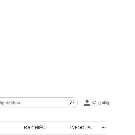
Đăng nhập
ĐA CHIỀU
INFOCUS