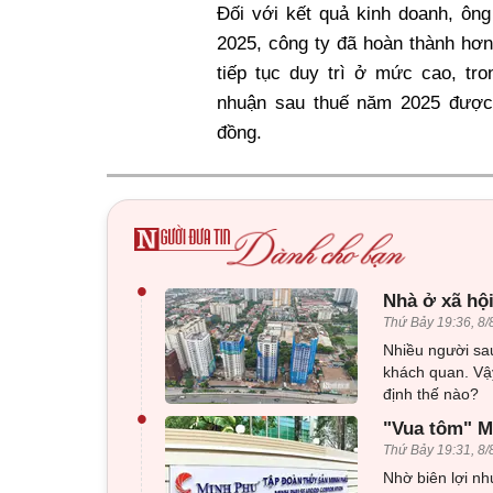
Đối với kết quả kinh doanh, ô
2025, công ty đã hoàn thành hơ
tiếp tục duy trì ở mức cao, tro
nhuận sau thuế năm 2025 được 
đồng.
•
Nhà ở xã hội
Thứ Bảy 19:36, 8/
Nhiều người sau
khách quan. Vậy
định thế nào?
•
"Vua tôm" Mi
Thứ Bảy 19:31, 8/
Nhờ biên lợi nh