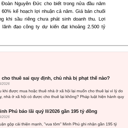
ng Đoàn Nguyên Đức cho biết trong nửa đầu năm
n 60% kế hoạch lợi nhuận cả năm. Giá bán chuối
ng khi sầu riêng chưa phát sinh doanh thu. Lợi
lãnh đạo công ty dự kiến đạt khoảng 2.500 tỷ
 cho thuê sai quy định, chủ nhà bị phạt thế nào?
8/2026
 khi được mua hoặc thuê nhà ở xã hội lại muốn cho thuê lại vì lý do
, nhà ở xã hội có được cho thuê lại không? Pháp luật hiện hành quy
nh Phú báo lãi quý II/2026 gần 195 tỷ đồng
8/2026
uận gộp cải thiện mạnh, "vua tôm" Minh Phú ghi nhận gần 195 tỷ