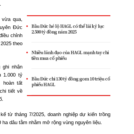
.
 vừa qua,
Bầu Đức hé lộ HAGL có thể lãi kỷ lục
uyên Đức
2.500 tỷ đồng năm 2025
điều chỉnh
 2025 theo
Nhiều lãnh đạo của HAGL mạnh tay chi
tiền mua cổ phiếu
 ghi nhận
 1.000 tỷ
Bầu Đức chi 130 tỷ đồng gom 10 triệu cổ
i hoàn tất
phiếu HAGL
chi tiết về
ố.
kể từ tháng 7/2025, doanh nghiệp dự kiến trồng
0 ha dâu tằm nhằm mở rộng vùng nguyên liệu.