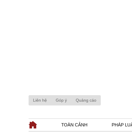
Liên hệ
Góp ý
Quảng cáo
TOÀN CẢNH
PHÁP LU