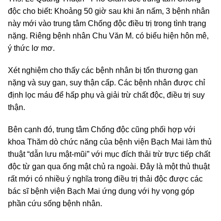
độc cho biết: Khoảng 50 giờ sau khi ăn nấm, 3 bệnh nhân
này mới vào trung tâm Chống độc điều trị trong tình trạng
nặng. Riêng bệnh nhân Chu Văn M. có biểu hiện hôn mê,
ý thức lơ mơ.
Xét nghiệm cho thấy các bệnh nhân bị tổn thương gan
nặng và suy gan, suy thận cấp. Các bệnh nhân được chỉ
định lọc máu để hấp phụ và giải trừ chất độc, điều trị suy
thận.
Bên cạnh đó, trung tâm Chống độc cũng phối hợp với
khoa Thăm dò chức năng của bệnh viện Bạch Mai làm thủ
thuật “dẫn lưu mật-mũi” với mục đích thải trừ trực tiếp chất
độc từ gan qua ống mật chủ ra ngoài. Đây là một thủ thuật
rất mới có nhiều ý nghĩa trong điều trị thải độc được các
bác sĩ bệnh viện Bạch Mai ứng dụng với hy vọng góp
phần cứu sống bệnh nhân.