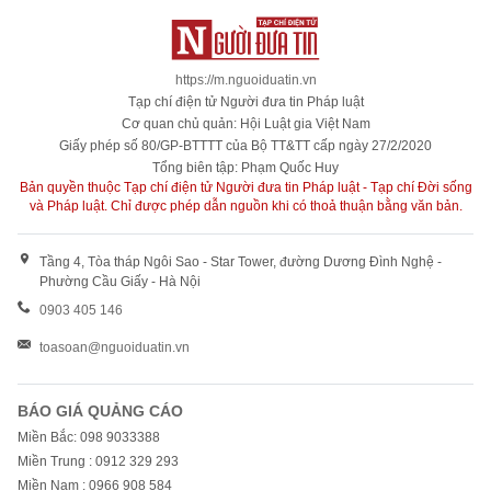
https://m.nguoiduatin.vn
Tạp chí điện tử Người đưa tin Pháp luật
Cơ quan chủ quản: Hội Luật gia Việt Nam
Giấy phép số 80/GP-BTTTT của Bộ TT&TT cấp ngày 27/2/2020
Tổng biên tập: Phạm Quốc Huy
Bản quyền thuộc Tạp chí điện tử Người đưa tin Pháp luật - Tạp chí Đời sống
và Pháp luật. Chỉ được phép dẫn nguồn khi có thoả thuận bằng văn bản.
Tầng 4, Tòa tháp Ngôi Sao - Star Tower, đường Dương Đình Nghệ -
Phường Cầu Giấy - Hà Nội
0903 405 146
toasoan@nguoiduatin.vn
BÁO GIÁ QUẢNG CÁO
Miền Bắc: 098 9033388
Miền Trung : 0912 329 293
Miền Nam : 0966 908 584