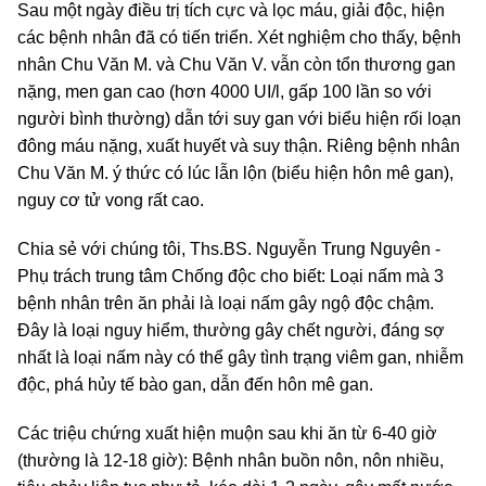
Sau một ngày điều trị tích cực và lọc máu, giải độc, hiện
các bệnh nhân đã có tiến triển. Xét nghiệm cho thấy, bệnh
nhân Chu Văn M. và Chu Văn V. vẫn còn tổn thương gan
nặng, men gan cao (hơn 4000 UI/l, gấp 100 lần so với
người bình thường) dẫn tới suy gan với biểu hiện rối loạn
đông máu nặng, xuất huyết và suy thận. Riêng bệnh nhân
Chu Văn M. ý thức có lúc lẫn lộn (biểu hiện hôn mê gan),
nguy cơ tử vong rất cao.
Chia sẻ với chúng tôi, Ths.BS. Nguyễn Trung Nguyên -
Phụ trách trung tâm Chống độc cho biết: Loại nấm mà 3
bệnh nhân trên ăn phải là loại nấm gây ngộ độc chậm.
Đây là loại nguy hiểm, thường gây chết người, đáng sợ
nhất là loại nấm này có thể gây tình trạng viêm gan, nhiễm
độc, phá hủy tế bào gan, dẫn đến hôn mê gan.
Các triệu chứng xuất hiện muộn sau khi ăn từ 6-40 giờ
(thường là 12-18 giờ): Bệnh nhân buồn nôn, nôn nhiều,