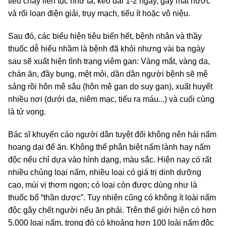
tiêu chảy liên tục như tả, kéo dài 1-2 ngày, gây mất nước
và rối loạn điện giải, trụy mạch, tiểu ít hoặc vô niệu.
Sau đó, các biểu hiện tiêu biến hết, bệnh nhân và thầy
thuốc dễ hiểu nhầm là bệnh đã khỏi nhưng vài ba ngày
sau sẽ xuất hiện tình trạng viêm gan: Vàng mắt, vàng da,
chán ăn, đầy bụng, mệt mỏi, dần dần người bệnh sẽ mê
sảng rồi hôn mê sâu (hôn mê gan do suy gan), xuất huyết
nhiều nơi (dưới da, niêm mạc, tiểu ra máu...) và cuối cùng
là tử vong.
Bác sĩ khuyến cáo người dân tuyệt đối không nên hái nấm
hoang dại để ăn. Không thể phân biệt nấm lành hay nấm
độc nếu chỉ dựa vào hình dạng, màu sắc. Hiện nay có rất
nhiều chủng loại nấm, nhiều loại có giá trị dinh dưỡng
cao, mùi vị thơm ngon; có loại còn được dùng như là
thuốc bổ “thần dược”. Tuy nhiên cũng có không ít loài nấm
độc gây chết người nếu ăn phải. Trên thế giới hiện có hơn
5.000 loại nấm, trong đó có khoảng hơn 100 loài nấm độc