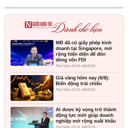
MB đã có giấy phép kinh
doanh tại Singapore, mở
rộng hiện diện để đón
dòng vốn FDI
Thứ Năm 20:00, 6/8/2026
Giá vàng hôm nay (6/8):
Biến động trái chiều
Thứ Năm 19:15, 6/8/2026
AI được kỳ vọng trở thành
động lực mới giúp doanh
nghiệp mở rộng xuất khẩu
Thứ Năm 18:16, 6/8/2026