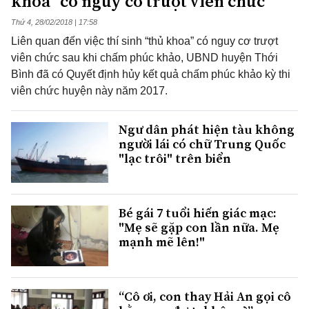
khoa” có nguy cơ trượt viên chức
Thứ 4, 28/02/2018 | 17:58
Liên quan đến việc thí sinh “thủ khoa” có nguy cơ trượt
viên chức sau khi chấm phúc khảo, UBND huyện Thới
Bình đã có Quyết định hủy kết quả chấm phúc khảo kỳ thi
viên chức huyện này năm 2017.
Ngư dân phát hiện tàu không
người lái có chữ Trung Quốc
"lạc trôi" trên biển
Bé gái 7 tuổi hiến giác mạc:
"Mẹ sẽ gặp con lần nữa. Mẹ
mạnh mẽ lên!"
“Cô ơi, con thay Hải An gọi cô