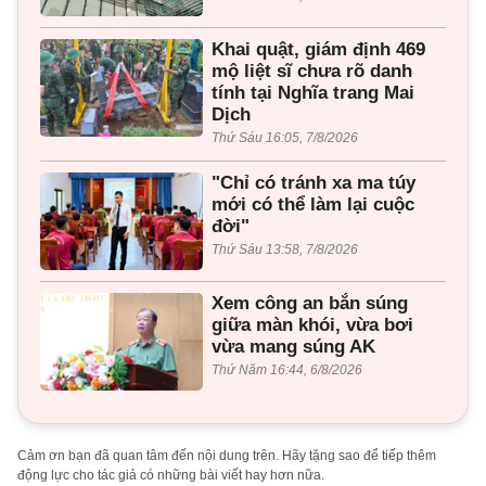
Khai quật, giám định 469
mộ liệt sĩ chưa rõ danh
tính tại Nghĩa trang Mai
Dịch
Thứ Sáu 16:05, 7/8/2026
"Chỉ có tránh xa ma túy
mới có thể làm lại cuộc
đời"
Thứ Sáu 13:58, 7/8/2026
Xem công an bắn súng
giữa màn khói, vừa bơi
vừa mang súng AK
Thứ Năm 16:44, 6/8/2026
Cảm ơn bạn đã quan tâm đến nội dung trên. Hãy tặng sao để tiếp thêm
động lực cho tác giả có những bài viết hay hơn nữa.