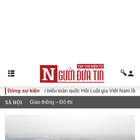
 Đại hội đại biểu toàn quốc Hội Luật gia Việt Nam lần thứ XV
Dòng sự kiện
XÃ HỘI
Giao thông – Đô thị