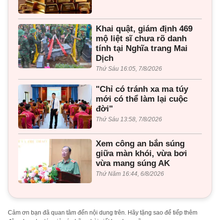
Khai quật, giám định 469
mộ liệt sĩ chưa rõ danh
tính tại Nghĩa trang Mai
Dịch
Thứ Sáu 16:05, 7/8/2026
"Chỉ có tránh xa ma túy
mới có thể làm lại cuộc
đời"
Thứ Sáu 13:58, 7/8/2026
Xem công an bắn súng
giữa màn khói, vừa bơi
vừa mang súng AK
Thứ Năm 16:44, 6/8/2026
Cảm ơn bạn đã quan tâm đến nội dung trên. Hãy tặng sao để tiếp thêm