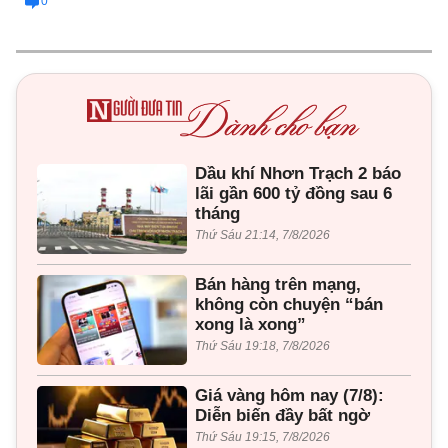
0
Dầu khí Nhơn Trạch 2 báo
lãi gần 600 tỷ đồng sau 6
tháng
Thứ Sáu 21:14, 7/8/2026
Bán hàng trên mạng,
không còn chuyện “bán
xong là xong”
Thứ Sáu 19:18, 7/8/2026
Giá vàng hôm nay (7/8):
Diễn biến đầy bất ngờ
Thứ Sáu 19:15, 7/8/2026