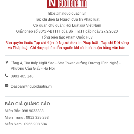
https://m.nguoiduatin.vn
Tạp chí điện tử Người đưa tin Pháp luật
Cơ quan chủ quản: Hội Luật gia Việt Nam
Giấy phép số 80/GP-BTTTT của Bộ TT&TT cấp ngày 27/2/2020
Tổng biên tập: Phạm Quốc Huy
Bản quyền thuộc Tạp chí điện tử Người đưa tin Pháp luật - Tạp chí Đời sống
và Pháp luật. Chỉ được phép dẫn nguồn khi có thoả thuận bằng văn bản.
Tầng 4, Tòa tháp Ngôi Sao - Star Tower, đường Dương Đình Nghệ -
Phường Cầu Giấy - Hà Nội
0903 405 146
toasoan@nguoiduatin.vn
BÁO GIÁ QUẢNG CÁO
Miền Bắc: 098 9033388
Miền Trung : 0912 329 293
Miền Nam : 0966 908 584