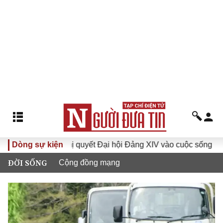
Đưa Nghị quyết Đại hội Đảng XIV vào cuộc sống
Dòng sự kiện
Hướng
ĐỜI SỐNG
Cộng đồng mạng