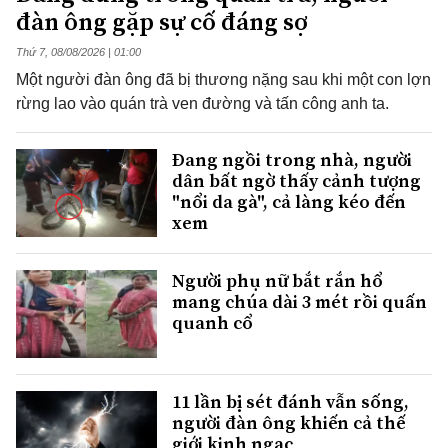
đàn ông gặp sự cố đáng sợ
Thứ 7, 08/08/2026 | 01:00
Một người đàn ông đã bị thương nặng sau khi một con lợn
rừng lao vào quán trà ven đường và tấn công anh ta.
Đang ngồi trong nhà, người
dân bất ngờ thấy cảnh tượng
"nổi da gà", cả làng kéo đến
xem
Người phụ nữ bắt rắn hổ
mang chúa dài 3 mét rồi quấn
quanh cổ
11 lần bị sét đánh vẫn sống,
người đàn ông khiến cả thế
giới kinh ngạc