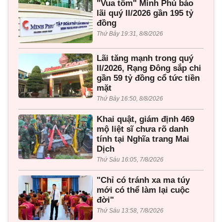
"Vua tôm" Minh Phú báo
lãi quý II/2026 gần 195 tỷ
đồng
Thứ Bảy 19:31, 8/8/2026
Lãi tăng mạnh trong quý
II/2026, Rạng Đông sắp chi
gần 59 tỷ đồng cổ tức tiền
mặt
Thứ Bảy 16:50, 8/8/2026
Khai quật, giám định 469
mộ liệt sĩ chưa rõ danh
tính tại Nghĩa trang Mai
Dịch
Thứ Sáu 16:05, 7/8/2026
"Chỉ có tránh xa ma túy
mới có thể làm lại cuộc
đời"
Thứ Sáu 13:58, 7/8/2026