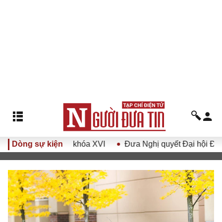
hội khóa XVI
Dòng sự kiện
Đưa Nghị quyết Đại hội Đảng XIV vào cuộc 