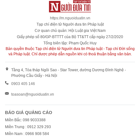
https://m.nguoiduatin.vn
Tạp chí điện tử Người đưa tin Pháp luật
Cơ quan chủ quản: Hội Luật gia Việt Nam
Giấy phép số 80/GP-BTTTT của Bộ TT&TT cấp ngày 27/2/2020
Tổng biên tập: Phạm Quốc Huy
Bản quyền thuộc Tạp chí điện tử Người đưa tin Pháp luật - Tạp chí Đời sống
và Pháp luật. Chỉ được phép dẫn nguồn khi có thoả thuận bằng văn bản.
Tầng 4, Tòa tháp Ngôi Sao - Star Tower, đường Dương Đình Nghệ -
Phường Cầu Giấy - Hà Nội
0903 405 146
toasoan@nguoiduatin.vn
BÁO GIÁ QUẢNG CÁO
Miền Bắc: 098 9033388
Miền Trung : 0912 329 293
Miền Nam : 0966 908 584