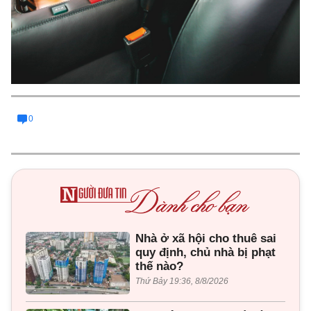
0
Nhà ở xã hội cho thuê sai
quy định, chủ nhà bị phạt
thế nào?
Thứ Bảy 19:36, 8/8/2026