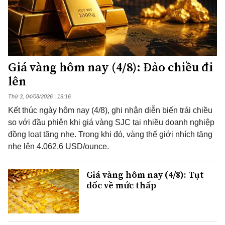
Giá vàng hôm nay (4/8): Đảo chiều đi
lên
Thứ 3, 04/08/2026 | 19:16
Kết thúc ngày hôm nay (4/8), ghi nhận diễn biến trái chiều
so với đầu phiên khi giá vàng SJC tại nhiều doanh nghiệp
đồng loạt tăng nhẹ. Trong khi đó, vàng thế giới nhích tăng
nhẹ lên 4.062,6 USD/ounce.
Giá vàng hôm nay (4/8): Tụt
dốc về mức thấp