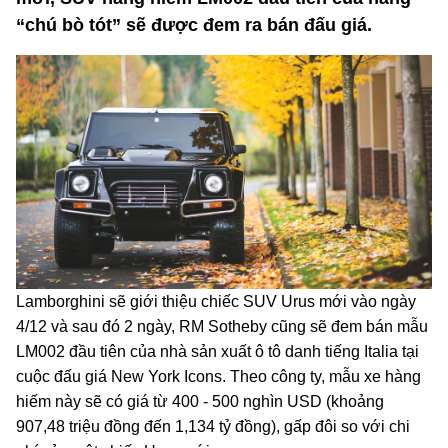
“chú bò tót” sẽ được đem ra bán đấu giá.
Lamborghini sẽ giới thiệu chiếc SUV Urus mới vào ngày
4/12 và sau đó 2 ngày, RM Sotheby cũng sẽ đem bán mẫu
LM002 đầu tiên của nhà sản xuất ô tô danh tiếng Italia tại
cuộc đấu giá New York Icons. Theo công ty, mẫu xe hàng
hiếm này sẽ có giá từ 400 - 500 nghìn USD (khoảng
907,48 triệu đồng đến 1,134 tỷ đồng), gấp đôi so với chi