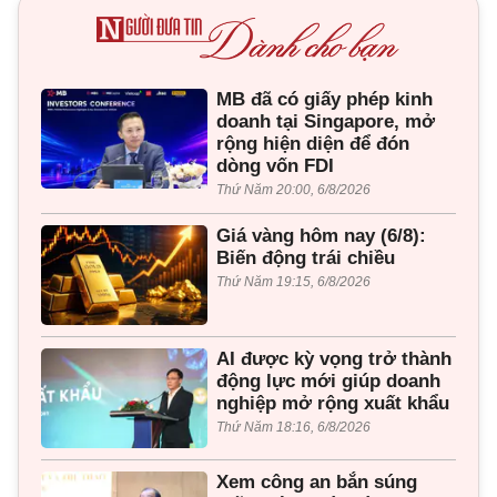
MB đã có giấy phép kinh
doanh tại Singapore, mở
rộng hiện diện để đón
dòng vốn FDI
Thứ Năm 20:00, 6/8/2026
Giá vàng hôm nay (6/8):
Biến động trái chiều
Thứ Năm 19:15, 6/8/2026
AI được kỳ vọng trở thành
động lực mới giúp doanh
nghiệp mở rộng xuất khẩu
Thứ Năm 18:16, 6/8/2026
Xem công an bắn súng