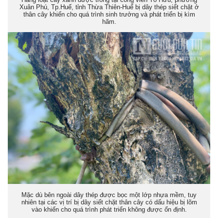
Xuân Phú, Tp.Huế, tỉnh Thừa Thiên-Huế bị dây thép siết chặt ở
thân cây khiến cho quá trình sinh trưởng và phát triển bị kìm
hãm.
Mặc dù bên ngoài dây thép được bọc một lớp nhựa mềm, tuy
nhiên tại các vị trí bị dây siết chặt thân cây có dấu hiệu bị lõm
vào khiến cho quá trình phát triển không được ổn định.