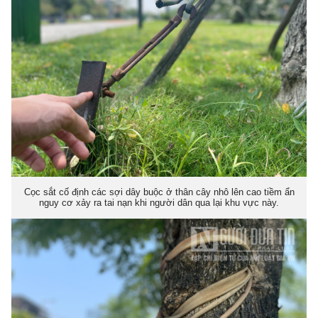
Cọc sắt cố định các sợi dây buộc ở thân cây nhô lên cao tiềm ẩn
nguy cơ xảy ra tai nạn khi người dân qua lại khu vực này.