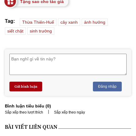
Tặng sao cho tác giả
Tag:
Thừa Thiên-Huế
cây xanh
ảnh hưởng
siết chặt
sinh trưởng
Gửi bình luận
Đăng nhập
Bình luận tiêu biểu (
0
)
|
Sắp xếp theo lượt thích
Sắp xếp theo ngày
BÀI VIẾT LIÊN QUAN