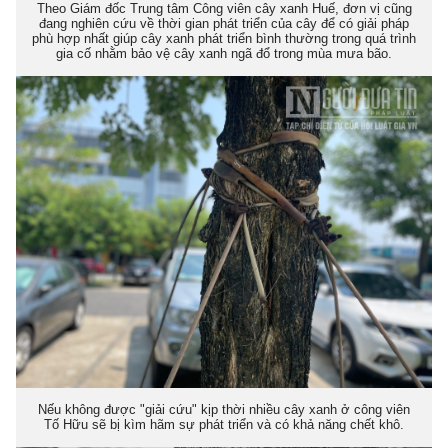
Theo Giám đốc Trung tâm Công viên cây xanh Huế, đơn vị cũng
đang nghiên cứu về thời gian phát triển của cây để có giải pháp
phù hợp nhất giúp cây xanh phát triển bình thường trong quá trình
gia cố nhằm bảo vệ cây xanh ngã đổ trong mùa mưa bão.
Nếu không được "giải cứu" kịp thời nhiều cây xanh ở công viên
Tố Hữu sẽ bị kìm hãm sự phát triển và có khả năng chết khô.