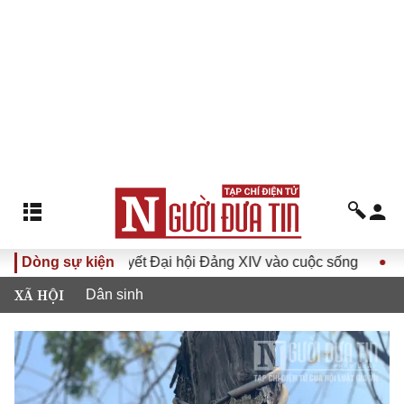
 quyết Đại hội Đảng XIV vào cuộc sống
Dòng sự kiện
Hướng tới Đại hội
XÃ HỘI
Dân sinh