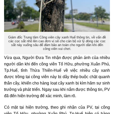
Giám đốc Trung tâm Công viên cây xanh Huế thông tin, về vấn đề
các cọc sắt nhô lên cao đơn vị sẽ cho cán bộ xử lý đóng các cọc
sắt này xuống sâu để đảm bảo an toàn cho người dân khi đến
công viên vui chơi.
Vừa qua, Người Đưa Tin nhận được phản ánh của nhiều
người dân khi đến công viên Tố Hữu, phường Xuân Phú,
Tp.Huế, tỉnh Thừa Thiên-Huế về việc nhiều cây xanh
được trồng tại công viên này bị dây thép buộc chặt quanh
thân cây, khiến cho hàng loạt cây xanh bị kìm hãm sự sinh
trưởng và phát triển. Ngay sau khi nắm được thông tin, PV
đã đến hiện trường để xác minh, làm rõ.
Có mặt tại hiện trường, theo ghi nhận của PV, tại công
viên Tố Hữu, phường Xuân Phú, Tp.Huế hiện có hàng