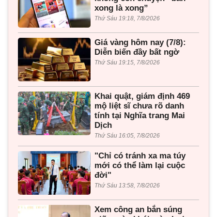
xong là xong”
Thứ Sáu 19:18, 7/8/2026
Giá vàng hôm nay (7/8):
Diễn biến đầy bất ngờ
Thứ Sáu 19:15, 7/8/2026
Khai quật, giám định 469
mộ liệt sĩ chưa rõ danh
tính tại Nghĩa trang Mai
Dịch
Thứ Sáu 16:05, 7/8/2026
"Chỉ có tránh xa ma túy
mới có thể làm lại cuộc
đời"
Thứ Sáu 13:58, 7/8/2026
Xem công an bắn súng