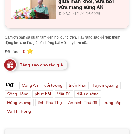
giữa màn khói, vừa bơi
vừa mang súng AK
Thứ Năm 16:44, 6/8/2026
Cảm ơn bạn đã quan tâm đến nội dung trên. Hãy tặng sao để tiếp thêm
động lực cho tác giả có những bài viết hay hơn nữa.
0
Đã tặng:
Tặng sao cho tác giả
Tag:
Công An
đối tượng
triển khai
Tuyên Quang
Sông Hồng
phục hồi
Việt Trì
điều dưỡng
Hùng Vương
tỉnh Phú Thọ
An ninh Thủ đô
trung cấp
Vũ Thị Hồng