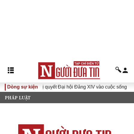
Dòng sự kiện
Đưa Nghị quyết Đại hội Đảng XIV vào cuộc sống
Hướn
PHÁP LUẬT