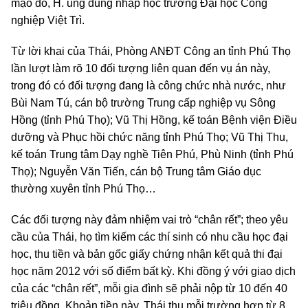
mạo đó, H. ung dung nhập học trường Đại học Công
nghiệp Việt Trì.
Từ lời khai của Thái, Phòng ANĐT Công an tỉnh Phú Thọ
lần lượt làm rõ 10 đối tượng liên quan đến vụ án này,
trong đó có đối tượng đang là công chức nhà nước, như
Bùi Nam Tú, cán bộ trường Trung cấp nghiệp vụ Sông
Hồng (tỉnh Phú Thọ); Vũ Thị Hồng, kế toán Bệnh viện Điều
dưỡng và Phục hồi chức năng tỉnh Phú Thọ; Vũ Thị Thu,
kế toán Trung tâm Dạy nghề Tiên Phú, Phù Ninh (tỉnh Phú
Thọ); Nguyễn Văn Tiến, cán bộ Trung tâm Giáo dục
thường xuyên tỉnh Phú Thọ…
Các đối tượng này đảm nhiệm vai trò “chân rết”; theo yêu
cầu của Thái, họ tìm kiếm các thí sinh có nhu cầu học đại
học, thu tiền và bản gốc giấy chứng nhận kết quả thi đại
học năm 2012 với số điểm bất kỳ. Khi đồng ý với giao dịch
của các “chân rết”, mỗi gia đình sẽ phải nộp từ 10 đến 40
triệu đồng. Khoản tiền này, Thái thu mỗi trường hợp từ 8