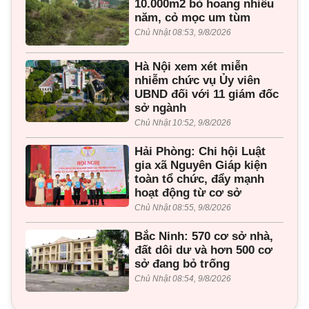
10.000m2 bỏ hoang nhiều
năm, cỏ mọc um tùm
Chủ Nhật 08:53, 9/8/2026
Hà Nội xem xét miễn
nhiễm chức vụ Ủy viên
UBND đối với 11 giám đốc
sở ngành
Chủ Nhật 10:52, 9/8/2026
Hải Phòng: Chi hội Luật
gia xã Nguyên Giáp kiện
toàn tổ chức, đẩy mạnh
hoạt động từ cơ sở
Chủ Nhật 08:55, 9/8/2026
Bắc Ninh: 570 cơ sở nhà,
đất dôi dư và hơn 500 cơ
sở đang bỏ trống
Chủ Nhật 08:54, 9/8/2026