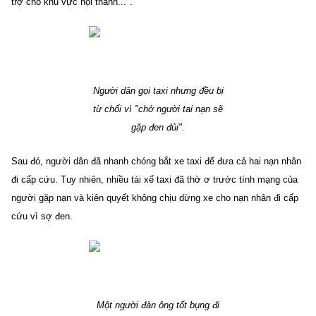
trợ cho khu vực nội thành...".
Người dân gọi taxi nhưng đều bị
từ chối vì "chở người tai nạn sẽ
gặp đen đủi".
Sau đó, người dân đã nhanh chóng bắt xe taxi để đưa cả hai nạn nhân
đi cấp cứu. Tuy nhiên, nhiều tài xế taxi đã thờ ơ trước tính mạng của
người gặp nạn và kiên quyết không chịu dừng xe cho nạn nhân đi cấp
cứu vì sợ đen.
Một người đàn ông tốt bụng đi