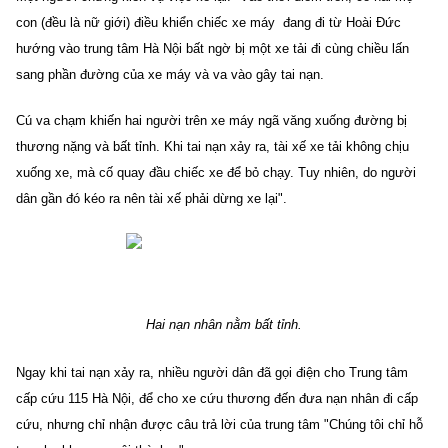
con (đều là nữ giới) điều khiển chiếc xe máy đang đi từ Hoài Đức
hướng vào trung tâm Hà Nội bất ngờ bị một xe tải đi cùng chiều lấn
sang phần đường của xe máy và va vào gây tai nạn.
Cú va chạm khiến hai người trên xe máy ngã văng xuống đường bị
thương nặng và bất tỉnh. Khi tai nạn xảy ra, tài xế xe tải không chịu
xuống xe, mà cố quay đầu chiếc xe để bỏ chạy. Tuy nhiên, do người
dân gần đó kéo ra nên tài xế phải dừng xe lại".
Hai nạn nhân nằm bất tỉnh.
Ngay khi tai nạn xảy ra, nhiều người dân đã gọi điện cho Trung tâm
cấp cứu 115 Hà Nội, để cho xe cứu thương đến đưa nạn nhân đi cấp
cứu, nhưng chỉ nhận được câu trả lời của trung tâm "Chúng tôi chỉ hỗ