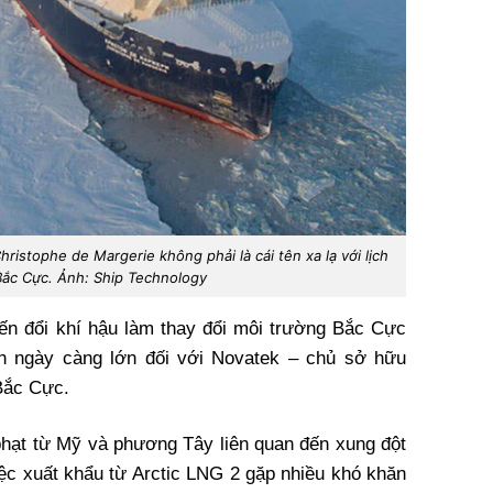
istophe de Margerie không phải là cái tên xa lạ với lịch
 Bắc Cực. Ảnh: Ship Technology
ến đổi khí hậu làm thay đổi môi trường Bắc Cực
n ngày càng lớn đối với Novatek – chủ sở hữu
Bắc Cực.
phạt từ Mỹ và phương Tây liên quan đến xung đột
iệc xuất khẩu từ Arctic LNG 2 gặp nhiều khó khăn