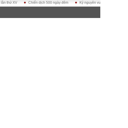
 XV
Chiến dịch 500 ngày đêm
Kỷ nguyên vươn mình của dân tộc Việt
ĐỜI SỐNG
Gia đình
Sức khỏe
Cần biết
g
Cộng đồng mạng
 – Đô thị