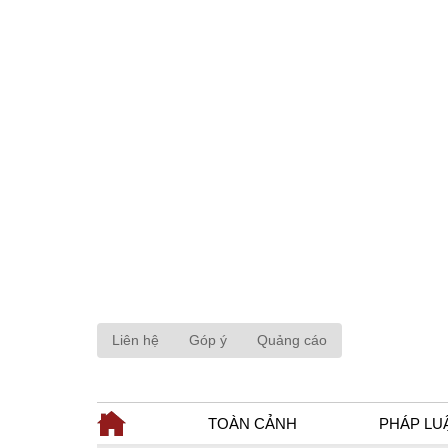
Liên hệ
Góp ý
Quảng cáo
TOÀN CẢNH
PHÁP LU