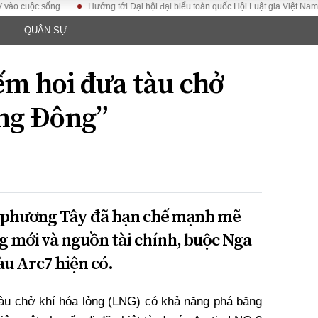
ộc sống
Hướng tới Đại hội đại biểu toàn quốc Hội Luật gia Việt Nam lần thứ
QUÂN SỰ
LUẬT
KINH TẾ
XÃ HỘI
ảy pháp
Bất động sản
Dân sinh
ếm hoi đưa tàu chở
Tài chính - Ngân
Giáo dục
luật gia
hàng
Văn hoá
ng Đông”
ều tra
Kinh tế vĩ mô
Môi trườn
i công dân
Hồ sơ doanh
Giao thông
nghiệp
- Hình sự
Xu hướng thị
trường
Tiêu dùng và dư
a phương Tây đã hạn chế mạnh mẽ
luận
ng mới và nguồn tài chính, buộc Nga
Công nghệ
àu Arc7 hiện có.
US
tàu chở khí hóa lỏng (LNG) có khả năng phá băng