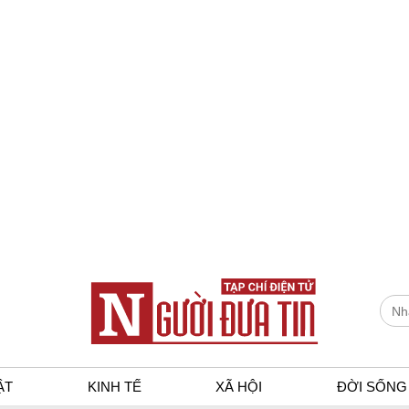
ẬT
KINH TẾ
XÃ HỘI
ĐỜI SỐNG