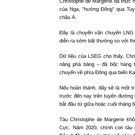
Christophe de Margerie đã thực h
Xi nhan Trái Phải
của Nga, "hướng Đông" qua Tuy
Bạn đọc viết
châu Á.
Đây là chuyến vận chuyển LNG 
diễn ra sớm bất thường so với th
Dữ liệu của LSEG cho thấy, Chri
năng phá băng – đã bốc hàng t
chuyển về phía Đông qua biển Ka
Nếu hoàn thành, đây sẽ là một 
trước đến nay trên tuyến đường
bắt đầu từ giữa hoặc cuối tháng 6
Tàu Christophe de Margerie khôn
Cực. Năm 2020, chính con tàu 