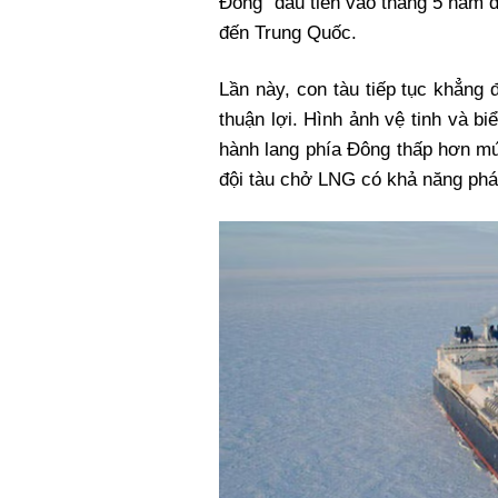
Đông" đầu tiên vào tháng 5 năm 
đến Trung Quốc.
Lần này, con tàu tiếp tục khẳng
thuận lợi. Hình ảnh vệ tinh và b
hành lang phía Đông thấp hơn mứ
đội tàu chở LNG có khả năng phá