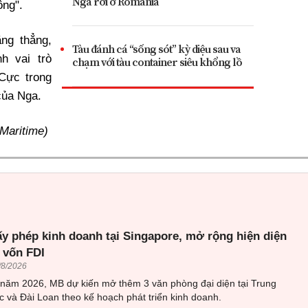
Nga rơi ở Romania
ông".
ăng thẳng,
Tàu đánh cá “sống sót” kỳ diệu sau va
h vai trò
chạm với tàu container siêu khổng lồ
Cực trong
của Nga.
 Maritime)
ấy phép kinh doanh tại Singapore, mở rộng hiện diện
 vốn FDI
/8/2026
 năm 2026, MB dự kiến mở thêm 3 văn phòng đại diện tại Trung
 và Đài Loan theo kế hoạch phát triển kinh doanh.