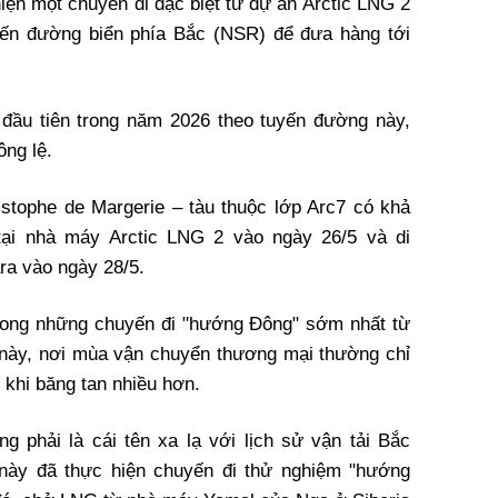
iện một chuyến đi đặc biệt từ dự án Arctic LNG 2
ến đường biển phía Bắc (NSR) để đưa hàng tới
đầu tiên trong năm 2026 theo tuyến đường này,
ông lệ.
stophe de Margerie – tàu thuộc lớp Arc7 có khả
ại nhà máy Arctic LNG 2 vào ngày 26/5 và di
ra vào ngày 28/5.
trong những chuyến đi "hướng Đông" sớm nhất từ
 này, nơi mùa vận chuyển thương mại thường chỉ
 khi băng tan nhiều hơn.
g phải là cái tên xa lạ với lịch sử vận tải Bắc
này đã thực hiện chuyến đi thử nghiệm "hướng