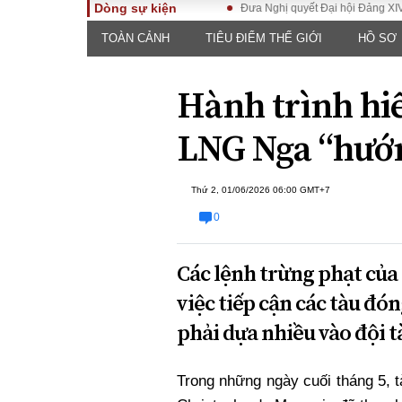
Dòng sự kiện
g lệ thứ nhất, Quốc hội khóa XVI
Đưa Nghị quyết Đại hội Đảng XIV vào cu
TOÀN CẢNH
TIÊU ĐIỂM THẾ GIỚI
HỒ SƠ
TOÀN CẢNH
PHÁP 
Tiêu điểm
Dòng ch
Hành trình hi
luật
Chính sách
Góc nhìn 
Sự kiện
LNG Nga “hướ
Hồ sơ đi
Đối thoại
Tiếng nó
Thế giới
Thứ 2, 01/06/2026 06:00 GMT+7
An ninh 
0
Các lệnh trừng phạt củ
việc tiếp cận các tàu đó
phải dựa nhiều vào đội t
ĐA CHIỀU
INFOC
Trong những ngày cuối tháng 5, 
Quan điểm