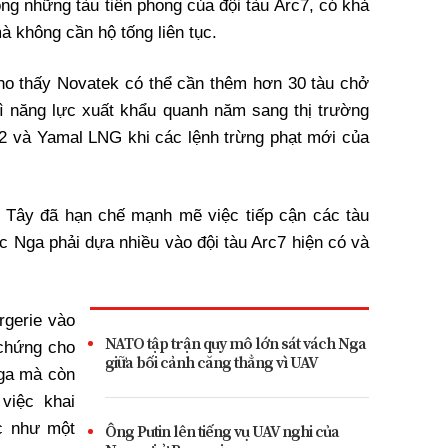
ong những tàu tiên phong của đội tàu Arc7, có khả
à không cần hộ tống liên tục.
ho thấy Novatek có thể cần thêm hơn 30 tàu chở
rì năng lực xuất khẩu quanh năm sang thị trường
2 và Yamal LNG khi các lệnh trừng phạt mới của
 Tây đã hạn chế mạnh mẽ việc tiếp cận các tàu
c Nga phải dựa nhiều vào đội tàu Arc7 hiện có và
rgerie vào
NATO tập trận quy mô lớn sát vách Nga
 chứng cho
giữa bối cảnh căng thẳng vì UAV
Nga mà còn
việc khai
c như một
Ông Putin lên tiếng vụ UAV nghi của