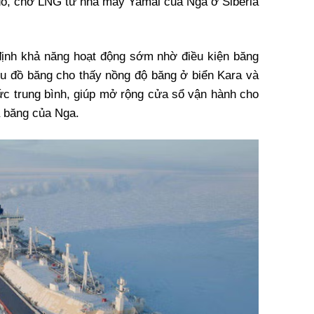
đó, chở LNG từ nhà máy Yamal của Nga ở Siberia
 định khả năng hoạt động sớm nhờ điều kiện băng
iểu đồ băng cho thấy nồng độ băng ở biển Kara và
c trung bình, giúp mở rộng cửa sổ vận hành cho
 băng của Nga.