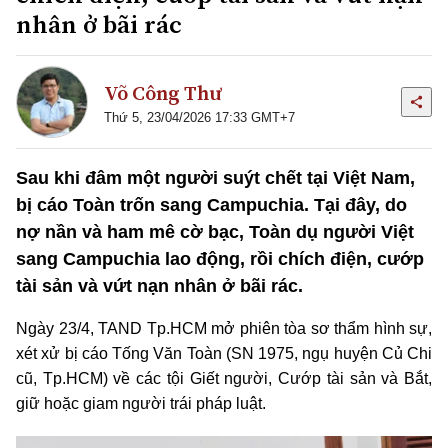
nhân ở bãi rác
Võ Công Thư
Thứ 5, 23/04/2026 17:33 GMT+7
Sau khi đâm một người suýt chết tại Việt Nam,
bị cáo Toàn trốn sang Campuchia. Tại đây, do
nợ nần và ham mê cờ bạc, Toàn dụ người Việt
sang Campuchia lao động, rồi chích điện, cướp
tài sản và vứt nạn nhân ở bãi rác.
Ngày 23/4, TAND Tp.HCM mở phiên tòa sơ thẩm hình sự,
xét xử bị cáo Tống Văn Toàn (SN 1975, ngụ huyện Củ Chi
cũ, Tp.HCM) về các tội Giết người, Cướp tài sản và Bắt,
giữ hoặc giam người trái pháp luật.