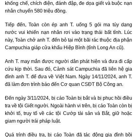
khống chế, chích điện, đánh đập, đe dọa giết và buộc nạn
nhân chuyển 580 triệu đồng.
Tiếp đến, Toàn còn ép anh T. uống 5 gói ma túy dạng
nước vui khiến nạn nhân rơi vào trạng thái bất tỉnh. Lúc
này, Toàn chở anh T. đến bỏ tại một bãi rác thuộc địa phận
Campuchia giáp cửa khẩu Hiệp Bình (tỉnh Long An cũ).
Anh T. may mắn được người dân phát hiện và đưa đi cấp
cứu kịp thời. Sau đó, Cảnh sát Campuchia đã liên hệ gia
đình anh T. để đưa về Việt Nam. Ngày 14/11/2024, anh T.
đã làm đơn trình báo đến Cơ quan CSĐT Bộ Công an.
Đến ngày 3/11/2024, bị cáo Toàn bị bắt và bị phục hồi điều
tra về tội Giết người. Ngoài hành vi trên, bị cáo Toàn còn bị
khởi tố, truy tố về các tội Cướp tài sản và Bắt, giữ hoặc
giam người trái pháp luật.
Quá trình điều tra, bị cáo Toàn đã tác động gia đình bồi