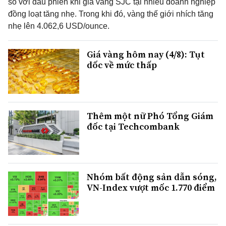
so với đầu phiên khi giá vàng SJC tại nhiều doanh nghiệp
đồng loạt tăng nhẹ. Trong khi đó, vàng thế giới nhích tăng
nhẹ lên 4.062,6 USD/ounce.
Giá vàng hôm nay (4/8): Tụt
dốc về mức thấp
Thêm một nữ Phó Tổng Giám
đốc tại Techcombank
Nhóm bất động sản dẫn sóng,
VN-Index vượt mốc 1.770 điểm