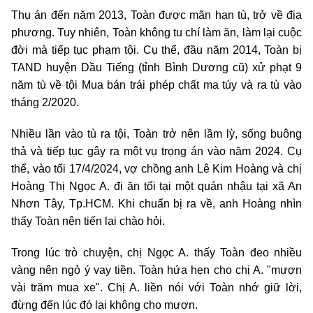
Thụ án đến năm 2013, Toàn được mãn hạn tù, trở về địa
phương. Tuy nhiên, Toàn không tu chí làm ăn, làm lại cuộc
đời mà tiếp tục phạm tội. Cụ thể, đầu năm 2014, Toàn bị
TAND huyện Dầu Tiếng (tỉnh Bình Dương cũ) xử phạt 9
năm tù về tội Mua bán trái phép chất ma túy và ra tù vào
tháng 2/2020.
Nhiều lần vào tù ra tội, Toàn trở nên lầm lỳ, sống buông
thả và tiếp tục gây ra một vụ trọng án vào năm 2024. Cụ
thể, vào tối 17/4/2024, vợ chồng anh Lê Kim Hoàng và chị
Hoàng Thị Ngọc A. đi ăn tối tại một quán nhậu tại xã An
Nhơn Tây, Tp.HCM. Khi chuẩn bị ra về, anh Hoàng nhìn
thấy Toàn nên tiến lại chào hỏi.
Trong lúc trò chuyện, chị Ngọc A. thấy Toàn đeo nhiều
vàng nên ngỏ ý vay tiền. Toàn hứa hẹn cho chị A. "mượn
vài trăm mua xe". Chị A. liền nói với Toàn nhớ giữ lời,
đừng đến lúc đó lại không cho mượn.