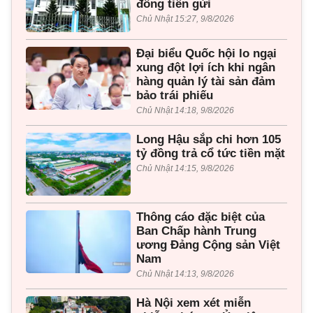
đồng tiền gửi
Chủ Nhật 15:27, 9/8/2026
Đại biểu Quốc hội lo ngại
xung đột lợi ích khi ngân
hàng quản lý tài sản đảm
bảo trái phiếu
Chủ Nhật 14:18, 9/8/2026
Long Hậu sắp chi hơn 105
tỷ đồng trả cổ tức tiền mặt
Chủ Nhật 14:15, 9/8/2026
Thông cáo đặc biệt của
Ban Chấp hành Trung
ương Đảng Cộng sản Việt
Nam
Chủ Nhật 14:13, 9/8/2026
Hà Nội xem xét miễn