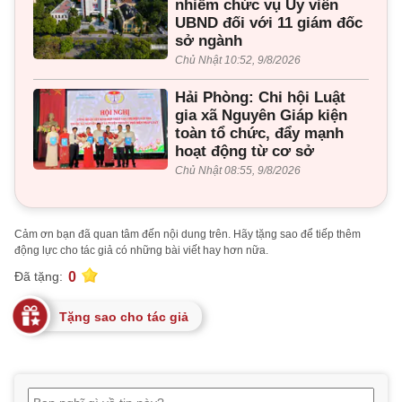
nhiễm chức vụ Ủy viên
UBND đối với 11 giám đốc
sở ngành
Chủ Nhật 10:52, 9/8/2026
Hải Phòng: Chi hội Luật
gia xã Nguyên Giáp kiện
toàn tổ chức, đẩy mạnh
hoạt động từ cơ sở
Chủ Nhật 08:55, 9/8/2026
Cảm ơn bạn đã quan tâm đến nội dung trên. Hãy tặng sao để tiếp thêm
động lực cho tác giả có những bài viết hay hơn nữa.
0
Đã tặng:
Tặng sao cho tác giả