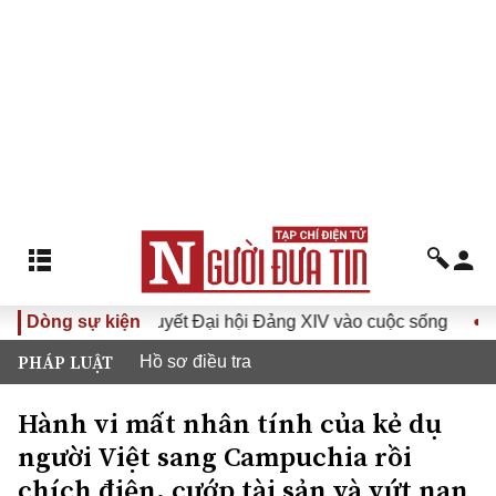
Đưa Nghị quyết Đại hội Đảng XIV vào cuộc sống
Dòng sự kiện
Hướng t
PHÁP LUẬT
Hồ sơ điều tra
Hành vi mất nhân tính của kẻ dụ
người Việt sang Campuchia rồi
chích điện, cướp tài sản và vứt nạn