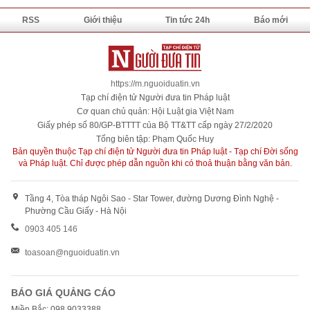
RSS
Giới thiệu
Tin tức 24h
Báo mới
https://m.nguoiduatin.vn
Tạp chí điện tử Người đưa tin Pháp luật
Cơ quan chủ quản: Hội Luật gia Việt Nam
Giấy phép số 80/GP-BTTTT của Bộ TT&TT cấp ngày 27/2/2020
Tổng biên tập: Phạm Quốc Huy
Bản quyền thuộc Tạp chí điện tử Người đưa tin Pháp luật - Tạp chí Đời sống
và Pháp luật. Chỉ được phép dẫn nguồn khi có thoả thuận bằng văn bản.
Tầng 4, Tòa tháp Ngôi Sao - Star Tower, đường Dương Đình Nghệ -
Phường Cầu Giấy - Hà Nội
0903 405 146
toasoan@nguoiduatin.vn
BÁO GIÁ QUẢNG CÁO
Miền Bắc: 098 9033388