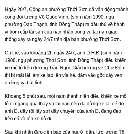
Ngày 28/7, Công an phường Thới Sơn đã vận động thành
công đối tượng Võ Quốc Vinh, (sinh năm 1990, ngụ
phường Đạo Thạnh, tỉnh Đồng Tháp) ra đầu thú về hành
vi trộm cắp tài sản của nạn nhân trong vụ tai nạn giao
thông xảy ra ngày 24/7 trên địa bàn phường Thới Sơn.
Cụ thể, vào khoảng 2h ngày 24/7, anh D.H.Đ (sinh năm
1988, ngụ phường Thới Sơn, tỉnh Đồng Tháp) điều khiển
xe mô tô trên đường Trần Ngọc Giải hướng về Chợ Đêm
thì bị mất lái làm xe lao lên vỉa hè, đâm vào gốc cây ven
đường và bất tỉnh.
Khoảng 5 phút sau, một nam thanh niên điều khiển xe mô
tô đi ngang qua thấy vụ tai nạn nên đã dừng xe lại để đỡ
anh Đ. dậy rồi lấy sợi dây chuyền của anh Đ. đang đeo
trên cổ và lên xe bỏ đi.
Sau khi nhận được tin báo của người dân, lực lượng Tổ