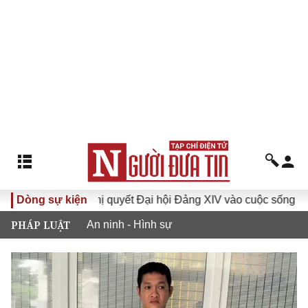
Dòng sự kiện
Đưa Nghị quyết Đại hội Đảng XIV vào cuộc sống
Hướ
PHÁP LUẬT
An ninh - Hình sự