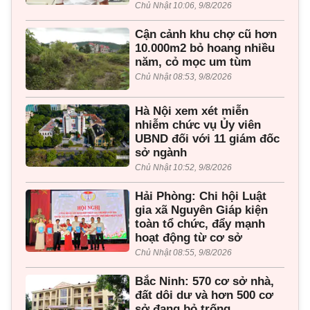
Chủ Nhật 10:06, 9/8/2026
Cận cảnh khu chợ cũ hơn
10.000m2 bỏ hoang nhiều
năm, cỏ mọc um tùm
Chủ Nhật 08:53, 9/8/2026
Hà Nội xem xét miễn
nhiễm chức vụ Ủy viên
UBND đối với 11 giám đốc
sở ngành
Chủ Nhật 10:52, 9/8/2026
Hải Phòng: Chi hội Luật
gia xã Nguyên Giáp kiện
toàn tổ chức, đẩy mạnh
hoạt động từ cơ sở
Chủ Nhật 08:55, 9/8/2026
Bắc Ninh: 570 cơ sở nhà,
đất dôi dư và hơn 500 cơ
sở đang bỏ trống