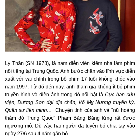
Lý Thần (SN 1978), là nam diễn viên kiêm nhà làm phim
nổi tiếng tại Trung Quốc. Anh bước chân vào lĩnh vực diễn
xuất với vai chính trong bộ phim 17 tuổi không khóc vào
năm 1997. Từ đó đến nay, anh tham gia không ít bộ phim
truyền hình và điện ảnh trong đó nổi bật là
Cực hạn cứu
viện, Đường Sơn đại địa chấn, Võ Mỵ Nương truyền kỳ,
Quân sư liên minh…
Chuyện tình của anh và "nữ hoàng
thảm đỏ Trung Quốc" Phạm Băng Băng từng rất được
ngưỡng mộ. Dù vậy, hai người đã tuyên bố chia tay vào
ngày 27/6 sau 4 năm gắn bó.