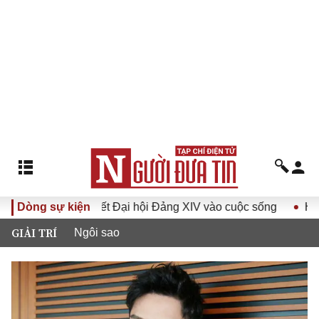
hị quyết Đại hội Đảng XIV vào cuộc sống
Dòng sự kiện
Hướng tới Đại h
GIẢI TRÍ
Ngôi sao