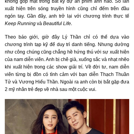
không góp mặt trong bất kỳ dự án phim ảnh nào. Số lần
xuất hiện trên sóng truyền hình cũng chỉ đếm trên đầu
ngón tay. Gần đây, anh trở lại với chương trình thực tế
Keep Running
và
Beautiful Life
.
Theo báo giới, giờ đây Lý Thần chỉ có thể dựa vào
chương trình tạp kỹ để duy trì danh tiếng. Nhưng dường
như công chúng cũng chẳng hề hứng thú với sự xuất hiện
của nam diễn viên. Anh bị chê già, xuống sắc và nhạt nhẽo
khi xuất hiện trong các show giải trí. Về đời tư, nam diễn
viên từng bị đồn có tình cảm với bạn diễn Thạch Thuần
Tử và Vương Hiểu Thần. Ngoài ra anh còn bị bắt gặp đưa
2 mỹ nhân trẻ đẹp về nhà sau một cuộc vui.