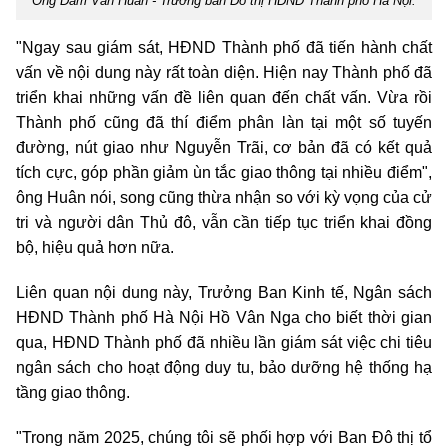
Ông Đàm Văn Huân - Trưởng ban Đô thị HĐND Thành phố Hà Nội.
"Ngay sau giám sát, HĐND Thành phố đã tiến hành chất
vấn về nội dung này rất toàn diện. Hiện nay Thành phố đã
triển khai những vấn đề liên quan đến chất vấn. Vừa rồi
Thành phố cũng đã thí điểm phân làn tại một số tuyến
đường, nút giao như Nguyễn Trãi, cơ bản đã có kết quả
tích cực, góp phần giảm ùn tắc giao thông tại nhiều điểm",
ông Huân nói, song cũng thừa nhận so với kỳ vọng của cử
tri và người dân Thủ đô, vẫn cần tiếp tục triển khai đồng
bộ, hiệu quả hơn nữa.
Liên quan nội dung này, Trưởng Ban Kinh tế, Ngân sách
HĐND Thành phố Hà Nội Hồ Vân Nga cho biết thời gian
qua, HĐND Thành phố đã nhiều lần giám sát việc chi tiêu
ngân sách cho hoạt động duy tu, bảo dưỡng hệ thống hạ
tầng giao thông.
"Trong năm 2025, chúng tôi sẽ phối hợp với Ban Đô thị tổ