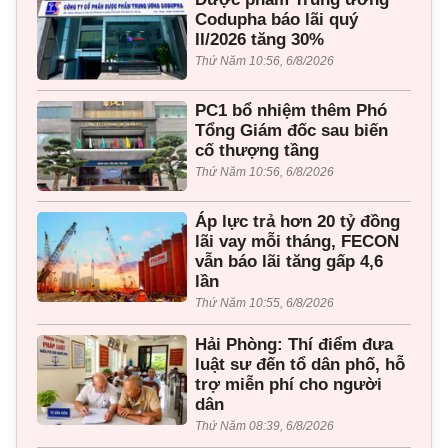
Codupha báo lãi quý
II/2026 tăng 30%
Thứ Năm 10:56, 6/8/2026
PC1 bổ nhiệm thêm Phó
Tổng Giám đốc sau biến
cố thượng tầng
Thứ Năm 10:56, 6/8/2026
Áp lực trả hơn 20 tỷ đồng
lãi vay mỗi tháng, FECON
vẫn báo lãi tăng gấp 4,6
lần
Thứ Năm 10:55, 6/8/2026
Hải Phòng: Thí điểm đưa
luật sư đến tổ dân phố, hỗ
trợ miễn phí cho người
dân
Thứ Năm 08:39, 6/8/2026